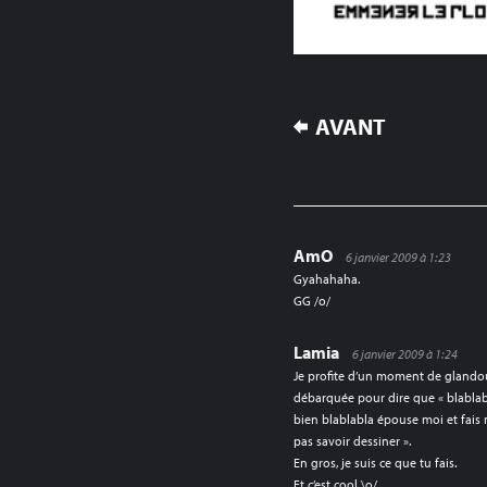
NAVIGATION
AVANT
DE
L’ARTICLE
AmO
6 janvier 2009 à 1:23
Gyahahaha.
GG /o/
Lamia
6 janvier 2009 à 1:24
Je profite d’un moment de glandou
débarquée pour dire que « blablabl
bien blablabla épouse moi et fais 
pas savoir dessiner ».
En gros, je suis ce que tu fais.
Et c’est cool \o/