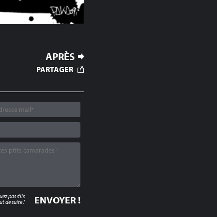
APRÈS
PARTAGER
z pas s'ils
t de suite !