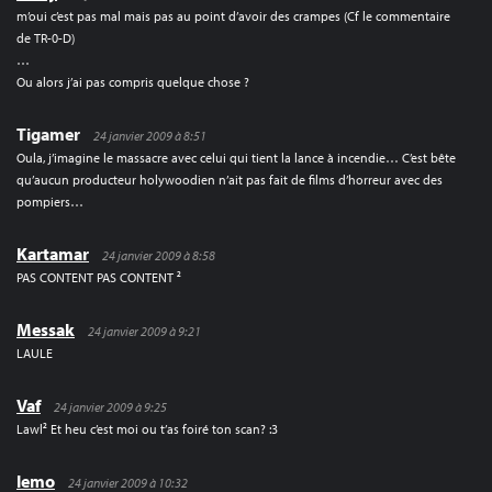
m’oui c’est pas mal mais pas au point d’avoir des crampes (Cf le commentaire
de TR-0-D)
…
Ou alors j’ai pas compris quelque chose ?
Tigamer
24 janvier 2009 à 8:51
Oula, j’imagine le massacre avec celui qui tient la lance à incendie… C’est bête
qu’aucun producteur holywoodien n’ait pas fait de films d’horreur avec des
pompiers…
Kartamar
24 janvier 2009 à 8:58
PAS CONTENT PAS CONTENT ²
Messak
24 janvier 2009 à 9:21
LAULE
Vaf
24 janvier 2009 à 9:25
Lawl² Et heu c’est moi ou t’as foiré ton scan? :3
lemo
24 janvier 2009 à 10:32