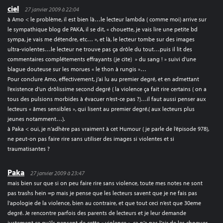
ciel
27 janvier 2009 à 22:04
à Amo < le problème, il est bien là…le lecteur lambda ( comme moi) arrive sur
le sympathique blog de PAKA, il se dit, « chouette, je vais lire une petite bd
sympa, je vais me détendre, etc… », et là, le lecteur tombe sur des images
ultra-violentes…le lecteur ne trouve pas ça drôle du tout…puis il lit des
commentaires complétements effrayants (je cite) » du sang ! » suivi d’une
blague douteuse sur les morues « le thon à rungis »…
Pour conclure Amo, effectivement, j’ai lu au premier degré, et en admettant
l’existence d’un drôlissime second degré ( la violence ça fait rire certains ( on a
tous des pulsions morbides à évacuer n’est-ce pas ?)…il faut aussi penser aux
lecteurs « âmes sensibles », qui lisent au premier degré.( aux lecteurs plus
jeunes notamment…).
à Paka < oui, je n’adhère pas vraiment à cet Humour ( je parle de l’épisode 978),
ne peut-on pas faire rire sans utiliser des images si violentes et si
traumatisantes ?
Paka
27 janvier 2009 à 23:47
mais bien sur que si on peu faire rire sans violence, toute mes notes ne sont
pas trashs hein =p mais je pense que les lecteurs savent que je ne fais pas
l’apologie de la violence, bien au contraire, et que tout ceci n’est que 30eme
degré. Je rencontre parfois des parents de lecteurs et je leur demande
justement ce qu’ils pensent de cette « violence », ça n’a pas l’air de les choquer,