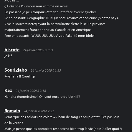
Mouais…
ÇA c’est de l’humour noir comme on aime!
En passant, je peu toujours être ton interface avec le Québec.
Re en passant: Géographie 101: Québec: Province canadienne (bientôt pays,
Vive la souveraineté!) ayant la particuliarité d’être la seule province
majoritairement francophone au Canada et en Amérique.
Rere en passant: I WUUUUUUUUUV you Paka! té mon idole!
biscote
24 janvier 2009 à 1:31
je kif
Souri2labo
24 janvier 2009 à 1:33
Pwahaha !! Cruel ! :p
Kaz
24 janvier 2009 à 2:18
Hahaha énormissime ! On veut encore du Ubikiff !
Romain
24 janvier 2009 à 2:22
Remarque des soldats en colère => bain de sang et coup d’état. T’es pas loin
de la vérité !
Mais je pense que les pompiers respectent bien trop la vie (hein ? aller quoi !)