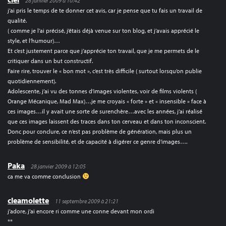
28 janvier 2009 à 10:42
j’ai pris le temps de te donner cet avis, car je pense que tu fais un travail de
qualité.
( comme je l’ai précisé, j’étais déjà venue sur ton blog, et j’avais apprécié le
style, et l’humour)…
Et c’est justement parce que j’apprécie ton travail, que je me permets de le
critiquer dans un but constructif.
Faire rire, trouver le « bon mot », c’est très difficile ( surtout lorsqu’on publie
quotidiennement).
Adolescente, j’ai vu des tonnes d’images violentes, voir de films violents (
Orange Mécanique, Mad Max)…je me croyais « forte » et « insensible » face à
ces images…il y avait une sorte de surenchère…avec les années, j’ai réalisé
que ces images laissent des traces dans ton cerveau et dans ton inconscient.
Donc pour conclure, ce n’est pas problème de génération, mais plus un
problème de sensibilité, et de capacité à digérer ce genre d’images….
Paka
28 janvier 2009 à 12:05
ca me va comme conclusion
cleamolette
11 septembre 2009 à 21:21
j’adore, j’ai encore ri comme une conne devant mon ordi
**