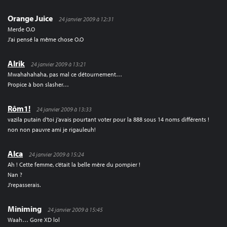
Orange Juice
24 janvier 2009 à 12:31
Merde O.O
J’ai pensé la même chose O.O
Alrik
24 janvier 2009 à 13:21
Mwahahahaha, pas mal ce détournement…
Propice à bon slasher…
Rôm1!
24 janvier 2009 à 13:33
vazila putain d’toi j’avais pourtant voter pour la 888 sous 14 noms différents !
non non pauvre ami je rigauleuh!
Alca
24 janvier 2009 à 15:24
Ah ! Cette femme, c’était la belle mère du pompier !
Nan ?
J’repasserais.
Miniming
24 janvier 2009 à 15:45
Waah… Gore XD lol