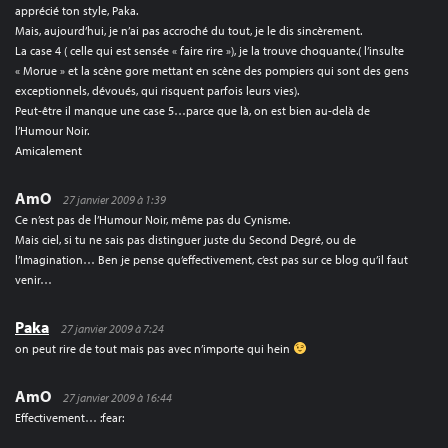
apprécié ton style, Paka.
Mais, aujourd’hui, je n’ai pas accroché du tout, je le dis sincèrement.
La case 4 ( celle qui est sensée « faire rire »), je la trouve choquante.( l’insulte
« Morue » et la scène gore mettant en scène des pompiers qui sont des gens
exceptionnels, dévoués, qui risquent parfois leurs vies).
Peut-être il manque une case 5…parce que là, on est bien au-delà de
l’Humour Noir.
Amicalement
AmO
27 janvier 2009 à 1:39
Ce n’est pas de l’Humour Noir, même pas du Cynisme.
Mais ciel, si tu ne sais pas distinguer juste du Second Degré, ou de
l’Imagination… Ben je pense qu’effectivement, c’est pas sur ce blog qu’il faut
venir…
Paka
27 janvier 2009 à 7:24
on peut rire de tout mais pas avec n’importe qui hein
AmO
27 janvier 2009 à 16:44
Effectivement… :fear: