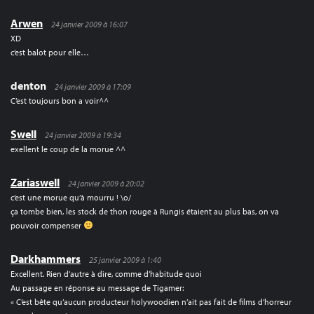
Arwen
24 janvier 2009 à 16:07
XD
c’est balot pour elle…
denton
24 janvier 2009 à 17:09
C’est toujours bon a voir^^
Swell
24 janvier 2009 à 19:34
exellent le coup de la morue ^^
Zariaswell
24 janvier 2009 à 20:02
c’est une morue qu’à mourru ! \o/
ça tombe bien, les stock de thon rouge à Rungis étaient au plus bas, on va
pouvoir compenser
Darkhammers
25 janvier 2009 à 1:40
Excellent. Rien d’autre à dire, comme d’habitude quoi
Au passage en réponse au message de Tigamer:
« C’est bête qu’aucun producteur holywoodien n’ait pas fait de films d’horreur