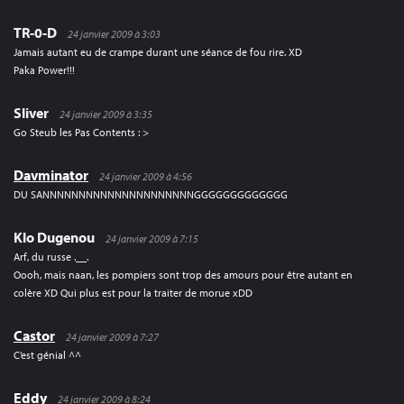
TR-0-D
24 janvier 2009 à 3:03
Jamais autant eu de crampe durant une séance de fou rire. XD
Paka Power!!!
Sliver
24 janvier 2009 à 3:35
Go Steub les Pas Contents : >
Davminator
24 janvier 2009 à 4:56
DU SANNNNNNNNNNNNNNNNNNNNNGGGGGGGGGGGGG
Klo Dugenou
24 janvier 2009 à 7:15
Arf, du russe .__.
Oooh, mais naan, les pompiers sont trop des amours pour être autant en
colère XD Qui plus est pour la traiter de morue xDD
Castor
24 janvier 2009 à 7:27
C’est génial ^^
Eddy
24 janvier 2009 à 8:24