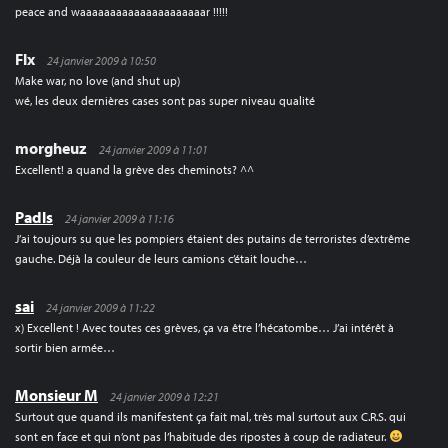
peace and waaaaaaaaaaaaaaaaaaaaar !!!!!
Flx
24 janvier 2009 à 10:50
Make war, no love (and shut up)
wé, les deux dernières cases sont pas super niveau qualité
morgheuz
24 janvier 2009 à 11:01
Excellent! a quand la grève des cheminots? ^^
Padls
24 janvier 2009 à 11:16
J’ai toujours su que les pompiers étaient des putains de terroristes d’extrême
gauche. Déjà la couleur de leurs camions c’était louche…
sai
24 janvier 2009 à 11:22
x) Excellent ! Avec toutes ces grèves, ça va être l’hécatombe… J’ai intérêt à
sortir bien armée…
Monsieur M
24 janvier 2009 à 12:21
Surtout que quand ils manifestent ça fait mal, très mal surtout aux C.R.S. qui
sont en face et qui n’ont pas l’habitude des ripostes à coup de radiateur.