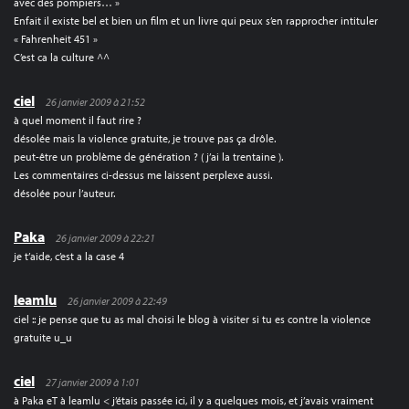
avec des pompiers… »
Enfait il existe bel et bien un film et un livre qui peux s’en rapprocher intituler
« Fahrenheit 451 »
C’est ca la culture ^^
ciel
26 janvier 2009 à 21:52
à quel moment il faut rire ?
désolée mais la violence gratuite, je trouve pas ça drôle.
peut-être un problème de génération ? ( j’ai la trentaine ).
Les commentaires ci-dessus me laissent perplexe aussi.
désolée pour l’auteur.
Paka
26 janvier 2009 à 22:21
je t’aide, c’est a la case 4
leamlu
26 janvier 2009 à 22:49
ciel :: je pense que tu as mal choisi le blog à visiter si tu es contre la violence
gratuite u_u
ciel
27 janvier 2009 à 1:01
à Paka eT à leamlu < j’étais passée ici, il y a quelques mois, et j’avais vraiment