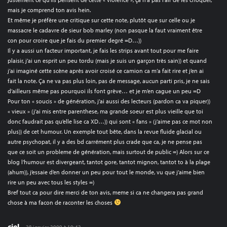
mais je comprend ton avis hein.
Et même je préfère une critique sur cette note, plutôt que sur celle ou je
massacre le cadavre de sieur bob marley (non pasque la faut vraiment être
con pour croire que je fais du premier degré =D…))
Il y a aussi un facteur important, je fais les strips avant tout pour me faire
plaisir, j’ai un esprit un peu tordu (mais je suis un garçon très sain)) et quand
j’ai imaginé cette scène après avoir croisé ce camion ca m’a fait rire et j’en ai
fait la note. Ça ne va pas plus loin, pas de message, aucun parti pris, je ne sais
d’ailleurs même pas pourquoi ils font grève… et je m’en cague un peu =D
Pour ton « soucis » de génération, j’ai aussi des lecteurs (pardon ca va piquer))
« vieux » (j’ai mis entre parenthese, ma grande soeur est plus vieille que toi
donc faudrait pas qu’elle lise ca XD…)) qui sont « fans » (j’aime pas ce mot non
plus)) de cet humour. Un exemple tout bête, dans la revue fluide glacial ou
autre psychopat, il y a des bd carrément plus crade que ca, je ne pense pas
que ce soit un probleme de génération, mais surtout de public =) Alors sur ce
blog l’humour est divergeant, tantot gore, tantot mignon, tantot to à la plage
(ahum)), j’essaie d’en donner un peu pour tout le monde, vu que j’aime bien
rire un peu avec tous les styles =)
Bref tout ca pour dire merci de ton avis, meme si ca ne changera pas grand
chose à ma facon de raconter les choses
ciel