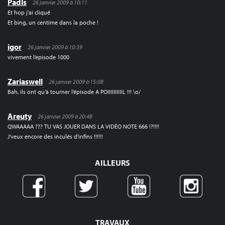
Padls
26 janvier 2009 à 10:11
Et hop j’ai cliqué
Et bing, un centime dans la poche !
igor
26 janvier 2009 à 10:39
vivement l’episode 1000
Zariaswell
26 janvier 2009 à 15:08
Bah, ils ont qu’à tourner l’épisode A POIIIIIIIIIIL !!! \o/
Areuty
26 janvier 2009 à 20:48
QWAAAAA ??? TU VAS JOUER DANS LA VIDÉO NOTE 666 !?!!!!
J’veux encore des inculés d’infins !!!!!!
AILLEURS
TRAVAUX