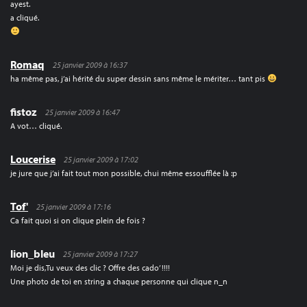
ayest.
a cliqué.
Romaq
25 janvier 2009 à 16:37
ha même pas, j’ai hérité du super dessin sans même le mériter… tant pis
fistoz
25 janvier 2009 à 16:47
A vot… cliqué.
Loucerise
25 janvier 2009 à 17:02
je jure que j’ai fait tout mon possible, chui même essoufflée là :p
Tof'
25 janvier 2009 à 17:16
Ca fait quoi si on clique plein de fois ?
lion_bleu
25 janvier 2009 à 17:27
Moi je dis,Tu veux des clic ? Offre des cado’ !!!!
Une photo de toi en string a chaque personne qui clique n_n