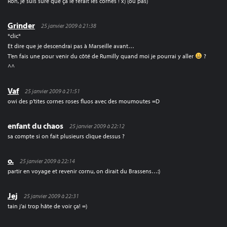
Roh, je suis sure que ça le ferait les cornes ! x) (ou pas)
Grinder
25 janvier 2009 à 21:38
*clic*
Et dire que je descendrai pas à Marseille avant…
T’en fais une pour venir du côté de Rumilly quand moi je pourrai y aller
?
^^
Vaf
25 janvier 2009 à 21:51
owi des p’tites cornes roses fluos avec des moumoutes =D
enfant du chaos
25 janvier 2009 à 22:12
sa compte si on fait plusieurs clique dessus ?
o.
25 janvier 2009 à 22:14
partir en voyage et revenir cornu, on dirait du Brassens…:)
Jej
25 janvier 2009 à 22:31
tain j’ai trop hâte de voir ça! =)