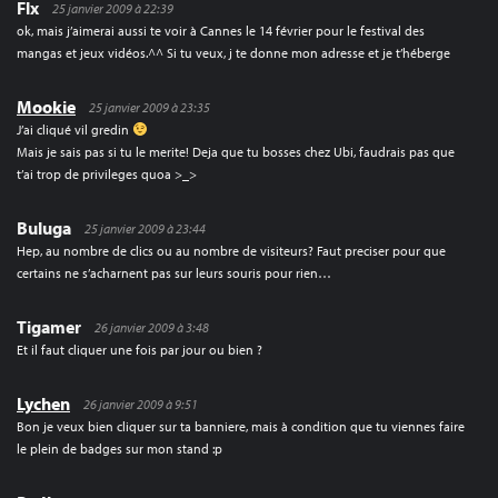
Flx
25 janvier 2009 à 22:39
ok, mais j’aimerai aussi te voir à Cannes le 14 février pour le festival des
mangas et jeux vidéos.^^ Si tu veux, j te donne mon adresse et je t’héberge
Mookie
25 janvier 2009 à 23:35
J’ai cliqué vil gredin
Mais je sais pas si tu le merite! Deja que tu bosses chez Ubi, faudrais pas que
t’ai trop de privileges quoa >_>
Buluga
25 janvier 2009 à 23:44
Hep, au nombre de clics ou au nombre de visiteurs? Faut preciser pour que
certains ne s’acharnent pas sur leurs souris pour rien…
Tigamer
26 janvier 2009 à 3:48
Et il faut cliquer une fois par jour ou bien ?
Lychen
26 janvier 2009 à 9:51
Bon je veux bien cliquer sur ta banniere, mais à condition que tu viennes faire
le plein de badges sur mon stand :p