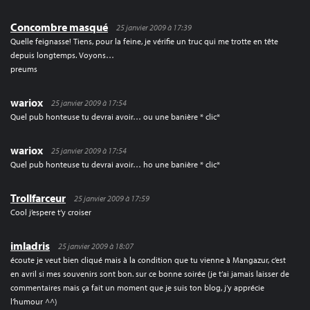
Concombre masqué
25 janvier 2009 à 17:39
Quelle feignasse! Tiens, pour la feine, je vérifie un truc qui me trotte en tête
depuis longtemps. Voyons…
preums
wariox
25 janvier 2009 à 17:54
Quel pub honteuse tu devrai avoir… ou une banière * clic*
wariox
25 janvier 2009 à 17:54
Quel pub honteuse tu devrai avoir… ho une banière * clic*
Trollfarceur
25 janvier 2009 à 17:59
Cool j’espere t’y croiser
imladris
25 janvier 2009 à 18:07
écoute je veut bien cliqué mais à la condition que tu vienne à Mangazur, c’est
en avril si mes souvenirs sont bon. sur ce bonne soirée (je t’ai jamais laisser de
commentaires mais ça fait un moment que je suis ton blog, j’y apprécie
l’humour ^^)