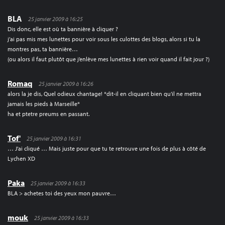
BLA
25 janvier 2009 à 16:25
Dis donc, elle est où ta bannière à cliquer ?
j’ai pas mis mes lunettes pour voir sous les culottes des blogs, alors si tu la
montres pas, ta bannière…
(ou alors il faut plutôt que j’enlève mes lunettes à rien voir quand il fait jour ?)
Romaq
25 janvier 2009 à 16:26
alors la je dis, Quel odieux chantage! *dit-il en cliquant bien qu’il ne mettra
jamais les pieds à Marseille*
ha et ptetre preums en passant.
Tof'
25 janvier 2009 à 16:31
… J’ai cliqué … Mais juste pour que tu te retrouve une fois de plus à côté de
Lychen XD
Paka
25 janvier 2009 à 16:33
BLA > achetes toi des yeux mon pauvre…
mouk
25 janvier 2009 à 16:33