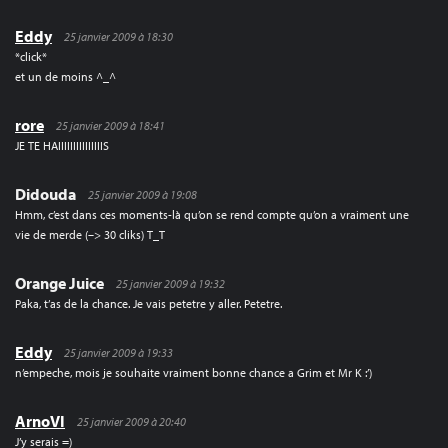
Eddy
25 janvier 2009 à 18:30
*click*
et un de moins ^_^
rore
25 janvier 2009 à 18:41
JE TE HAIIIIIIIIIIIIIIIS
Didouda
25 janvier 2009 à 19:08
Hmm, c’est dans ces moments-là qu’on se rend compte qu’on a vraiment une
vie de merde (–> 30 cliks) T_T
Orange Juice
25 janvier 2009 à 19:32
Paka, t’as de la chance. Je vais petetre y aller. Petetre.
Eddy
25 janvier 2009 à 19:33
n’empeche, mois je souhaite vraiment bonne chance a Grim et Mr K :’)
ArnoVI
25 janvier 2009 à 20:40
J’y serais =)