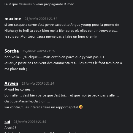
Faut que t’assures niveau propagande là mec
maxime
25 janvier 2009 à 21:11
si ton casque a corne c’est genre casquette Angus young pour la promo de
Highway to hell tu veux bien me la filer apres plz elles sont introuvables…
je suis sur Montpeul t’aura meme pas a faire un long chemin
Sorcha
25 janvier 2009 à 21:16
bon voilà… j’ai cliqué….. mais c’est bien parce que j’y vais pas XD
(ouais je poste pas souvent des commentaires… les autres le font très bien à
ma place mdr )
Arwen
25 janvier 2009 à 21:24
Mwarf les cornes…
bon, aller… c’est bien parce que c’est toi…. et que moi, je peux pas y aller…
c’est que Marseille, c’est loin…
Par contre, tu as interet a faire un repport après!
sai
25 janvier 2009 à 21:35
A voté !