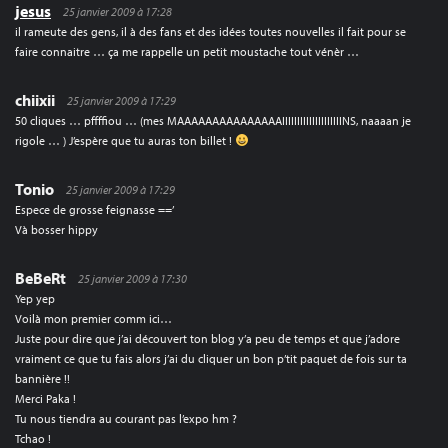
jesus
25 janvier 2009 à 17:28
il rameute des gens, il à des fans et des idées toutes nouvelles il fait pour se
faire connaitre … ça me rappelle un petit moustache tout vénèr …
chiixii
25 janvier 2009 à 17:29
50 cliques … pffffiou … (mes MAAAAAAAAAAAAAAAIIIIIIIIIIIIIIIIIIIINS, naaaan je
rigole … ) J’espère que tu auras ton billet !
Tonio
25 janvier 2009 à 17:29
Espece de grosse feignasse ==’
Và bosser hippy
BeBeRt
25 janvier 2009 à 17:30
Yep yep
Voilà mon premier comm ici…
Juste pour dire que j’ai découvert ton blog y’a peu de temps et que j’adore
vraiment ce que tu fais alors j’ai du cliquer un bon p’tit paquet de fois sur ta
bannière !!
Merci Paka !
Tu nous tiendra au courant pas l’expo hm ?
Tchao !