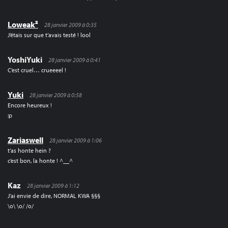
Loweak²
28 janvier 2009 à 0:35
J’étais sur que t’avais testé ! lool
YoshiYuki
28 janvier 2009 à 0:41
C’est cruel… crueeeel !
Yuki
28 janvier 2009 à 0:58
Encore heureux !
:p
Zariaswell
28 janvier 2009 à 1:06
t’as honte hein ?
c’est bon, la honte ! ^__^
Kaz
28 janvier 2009 à 1:12
J’ai envie de dire, NORMAL KWA §§§
\o\ \o/ /o/