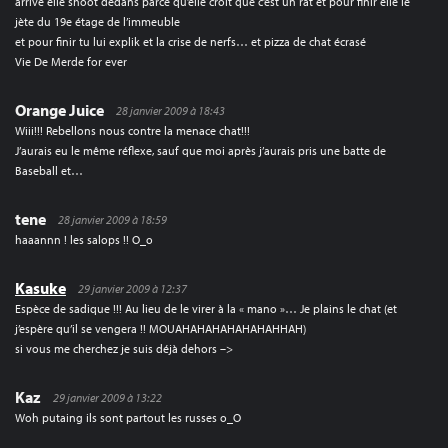
arrive elle shoot dedans parce qu’elle croit que c’est un rat et pour finir elle le
jète du 19e étage de l’immeuble
et pour finir tu lui explik et la crise de nerfs… et pizza de chat écrasé
Vie De Merde for ever
Orange Juice
28 janvier 2009 à 18:43
Wiii!!! Rebellons nous contre la menace chat!!!
J’aurais eu le même réflexe, sauf que moi après j’aurais pris une batte de
Baseball et…
tene
28 janvier 2009 à 18:59
haaannn ! les salops !! O_o
Kasuke
29 janvier 2009 à 12:37
Espèce de sadique !!! Au lieu de le virer à la « mano »… Je plains le chat (et
j’espère qu’il se vengera !! MOUAHAHAHAHAHAHAHHAH)
si vous me cherchez je suis déjà dehors –>
Kaz
29 janvier 2009 à 13:22
Woh putaing ils sont partout les russes o_O