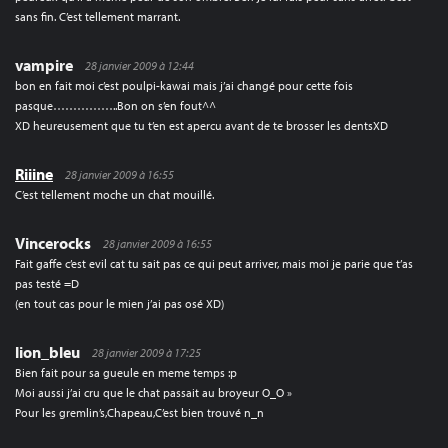
sans fin. C’est tellement marrant.
vampire
28 janvier 2009 à 12:44
bon en fait moi c’est poulpi-kawai mais j’ai changé pour cette fois
pasque……………..Bon on s’en fout^^
XD heureusement que tu t’en est apercu avant de te brosser les dentsXD
Riiine
28 janvier 2009 à 16:55
C’est tellement moche un chat mouillé.
Vincerocks
28 janvier 2009 à 16:55
Fait gaffe c’est evil cat tu sait pas ce qui peut arriver, mais moi je parie que t’as
pas testé =D
(en tout cas pour le mien j’ai pas osé XD)
lion_bleu
28 janvier 2009 à 17:25
Bien fait pour sa gueule en meme temps :p
Moi aussi j’ai cru que le chat passait au broyeur O_O »
Pour les gremlin’s,Chapeau,C’est bien trouvé n_n