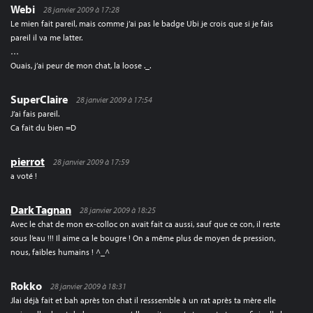
Webi
28 janvier 2009 à 17:28
Le mien fait pareil, mais comme j’ai pas le badge Ubi je crois que si je fais
pareil il va me latter.
…
Ouais, j’ai peur de mon chat, la loose ._.
SuperClaire
28 janvier 2009 à 17:54
J’ai fais pareil.
Ca fait du bien =D
pierrot
28 janvier 2009 à 17:59
a voté !
Dark Tagnan
28 janvier 2009 à 18:25
Avec le chat de mon ex-colloc on avait fait ca aussi, sauf que ce con, il reste
sous l’eau !!! Il aime ca le bougre ! On a même plus de moyen de pression,
nous, faibles humains ! ^_^
Rokko
28 janvier 2009 à 18:31
Jlai déjà fait et bah après ton chat il resssemble à un rat après ta mère elle