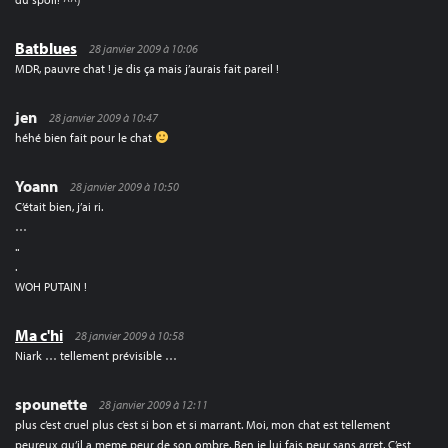
Batblues
28 janvier 2009 à 10:06
MDR, pauvre chat ! je dis ça mais j’aurais fait pareil !
jen
28 janvier 2009 à 10:47
héhé bien fait pour le chat
Yoann
28 janvier 2009 à 10:50
C’était bien, j’ai ri.
…
..
.
WOH PUTAIN !
Ma c'hi
28 janvier 2009 à 10:58
Niark … tellement prévisible …
spounette
28 janvier 2009 à 12:11
plus c’est cruel plus c’est si bon et si marrant. Moi, mon chat est tellement
peureux qu’il a meme peur de son ombre. Ben je lui fais peur sans arret. C’est