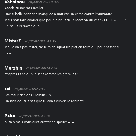
Vahninou
28 janvier 2009 à 1:22
Aaaah, tu me rassures là!
Une si belle connerie manquée aurait été un crime contre l’humanité.
Mais bon faut avouer que pour le bruit de la réaction du chat « FFFFF » … -_-‘
un peu à l’arrache quoi
MisterZ
28 janvier 2009 à 1:35
Moi je vais pas tester, car le mien squat un plat en terre qui peut passer au
four…
Merzhin
28 janvier 2009 à 2:30
et après ils se dupliquent comme les gremlins?
sai
28 janvier 2009 à 7:12
Pas mal l’idée des Gremlins ! x)
On n’en doutait pas que tu avais ouvert le robinet !
Paka
28 janvier 2009 à 7:18
putain mais vous allez arreter de spoiler =_=