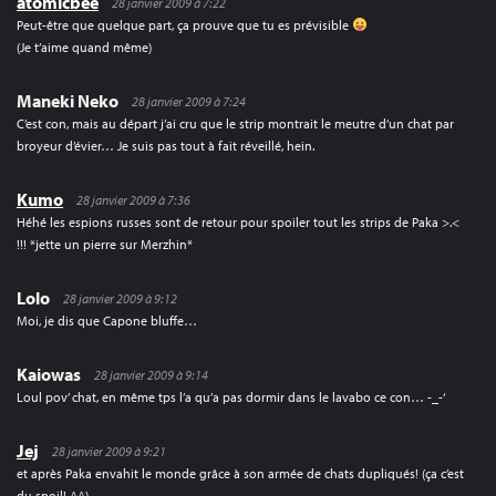
atomicbee
28 janvier 2009 à 7:22
Peut-être que quelque part, ça prouve que tu es prévisible
(Je t’aime quand même)
Maneki Neko
28 janvier 2009 à 7:24
C’est con, mais au départ j’ai cru que le strip montrait le meutre d’un chat par
broyeur d’évier… Je suis pas tout à fait réveillé, hein.
Kumo
28 janvier 2009 à 7:36
Héhé les espions russes sont de retour pour spoiler tout les strips de Paka >.<
!!! *jette un pierre sur Merzhin*
Lolo
28 janvier 2009 à 9:12
Moi, je dis que Capone bluffe…
Kaiowas
28 janvier 2009 à 9:14
Loul pov’ chat, en même tps l’a qu’a pas dormir dans le lavabo ce con… -_-‘
Jej
28 janvier 2009 à 9:21
et après Paka envahit le monde grâce à son armée de chats dupliqués! (ça c’est
du spoil! ^^)