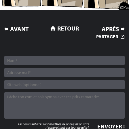
NAVIGATION
RETOUR
AVANT
APRÈS
DE
PARTAGER
L’ARTICLE
Les commentaires sont modérés, ne paniquez pas s'ils
n'apparaissent pas tout de suite !