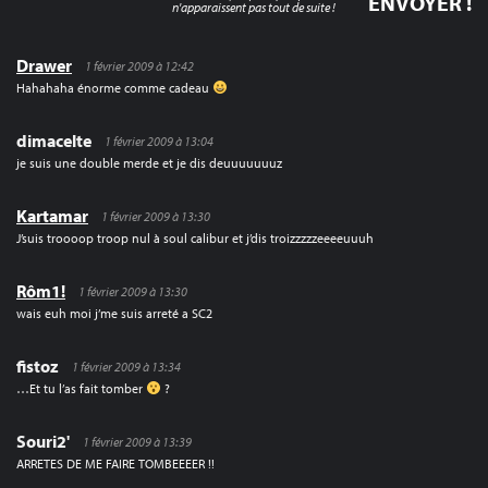
n'apparaissent pas tout de suite !
Drawer
1 février 2009 à 12:42
Hahahaha énorme comme cadeau
dimacelte
1 février 2009 à 13:04
je suis une double merde et je dis deuuuuuuuz
Kartamar
1 février 2009 à 13:30
J’suis troooop troop nul à soul calibur et j’dis troizzzzzeeeeuuuh
Rôm1!
1 février 2009 à 13:30
wais euh moi j’me suis arreté a SC2
fistoz
1 février 2009 à 13:34
…Et tu l’as fait tomber
?
Souri2'
1 février 2009 à 13:39
ARRETES DE ME FAIRE TOMBEEEER !!