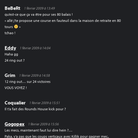
BeBeRt
1 février 2009 à 13:49
qu’est-ce que ça va être pour ses 80 balais !
« allé j’te propose une course en fauteuil dans la maison de retraite en 80
tours
»
tchao !
Eddy
1 février 2009 à 14:04
Haha gg
24 ring out ?
Grim
1 février 2009 à 14:58
12 ring out… sur 24 victoires
VOUS VOYEZ !
Coqualier
1 février 2009 à 15:51
Il t’a fait des Rounds House kick pour ?
Gogopex
1 février 2009 à 15:56
Les mecs, maintenant faut lui dire hein ?…
Paka, y’a pas que les coups verticaux avec Killik pour gagner mec..