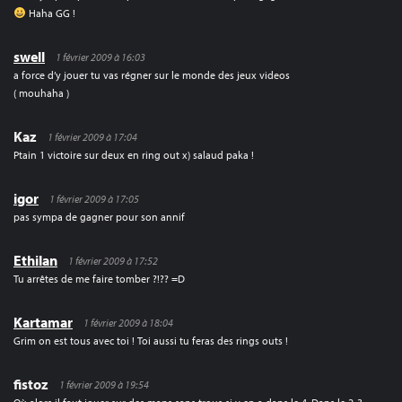
Haha GG !
swell
1 février 2009 à 16:03
a force d’y jouer tu vas régner sur le monde des jeux videos
( mouhaha )
Kaz
1 février 2009 à 17:04
Ptain 1 victoire sur deux en ring out x) salaud paka !
igor
1 février 2009 à 17:05
pas sympa de gagner pour son annif
Ethilan
1 février 2009 à 17:52
Tu arrêtes de me faire tomber ?!?? =D
Kartamar
1 février 2009 à 18:04
Grim on est tous avec toi ! Toi aussi tu feras des rings outs !
fistoz
1 février 2009 à 19:54