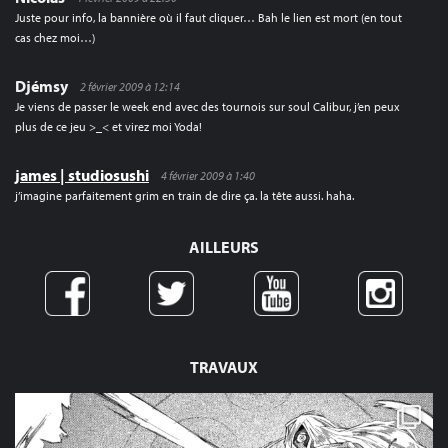
Juste pour info, la bannière où il faut cliquer… Bah le lien est mort (en tout
cas chez moi…)
Djémsy
2 février 2009 à 12:14
Je viens de passer le week end avec des tournois sur soul Calibur, j’en peux
plus de ce jeu >_< et virez moi Yoda!
james | studiosushi
4 février 2009 à 1:40
j’imagine parfaitement grim en train de dire ça. la tête aussi. haha.
AILLEURS
TRAVAUX