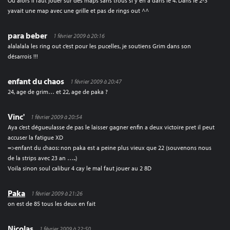
Où alors il faut jouer sur des maps sans trous si y en a dans le 4. Dans le 2-3
yavait une map avec une grille et pas de rings out ^^
para beber
1 février 2009 à 20:16
alalalala les ring out c’est pour les pucelles, je soutiens Grim dans son
désarrois !!!
enfant du chaos
1 février 2009 à 20:47
24, age de grim… et 22, age de paka ?
Vinc'
1 février 2009 à 20:54
Aya c’est dégueulasse de pas le laisser gagner enfin a deux victoire pret il peut
accuser la fatigue XD
=>enfant du chaos: non paka est a peine plus vieux que 22 (souvenons nous
de la strips avec 23 an …..)
Voila sinon soul calibur 4 cay le mal faut jouer au 2 8D
Paka
1 février 2009 à 21:26
on est de 85 tous les deux en fait
Nicolas
1 février 2009 à 22:50