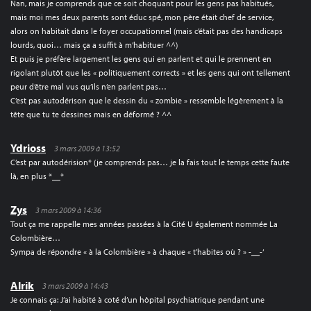
Nan, mais je comprends que ce soit choquant pour les gens pas habitués,
mais moi mes deux parents sont éduc spé, mon père était chef de service,
alors on habitait dans le foyer occupationnel (mais c’était pas des handicaps
lourds, quoi… mais ça a suffit à m’habituer ^^)
Et puis je préfère largement les gens qui en parlent et qui le prennent en
rigolant plutôt que les « politiquement corrects » et les gens qui ont tellement
peur d’être mal vus qu’ils n’en parlent pas…
C’est pas autodérison que le dessin du « zombie » ressemble légèrement à la
tête que tu te dessines mais en déformé ? ^^
Ydrioss
3 mars 2009 à 13:52
C’est par autodérision* (je comprends pas… je la fais tout le temps cette faute
là, en plus *__*
Zys
3 mars 2009 à 14:36
Tout ça me rappelle mes années passées à la Cité U également nommée La
Colombière…
Sympa de répondre « à la Colombière » à chaque « t’habites où ? » -__-‘
Alrik
3 mars 2009 à 14:43
Je connais ça: J’ai habité à coté d’un hôpital psychiatrique pendant une