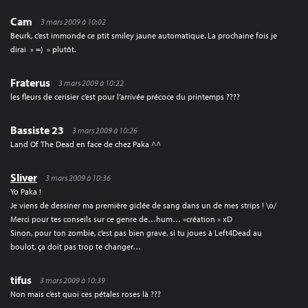
Cam
3 mars 2009 à 10:02
Beurk, c’est immonde ce ptit smiley jaune automatique. La prochaine fois je
dirai » =) » plutôt.
Fraterus
3 mars 2009 à 10:22
les fleurs de cerisier c’est pour l’arrivée précoce du printemps ????
Bassiste 23
3 mars 2009 à 10:26
Land Of The Dead en face de chez Paka ^^
Sliver
3 mars 2009 à 10:36
Yo Paka !
Je viens de dessiner ma première giclée de sang dans un de mes strips ! \o/
Merci pour tes conseils sur ce genre de…hum… »création » xD
Sinon, pour ton zombie, c’est pas bien grave, si tu joues à Left4Dead au
boulot, ça doit pas trop te changer…
tifus
3 mars 2009 à 10:39
Non mais c’est quoi ces pétales roses là ???