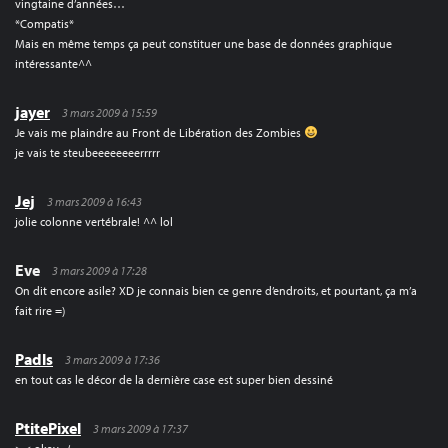
vingtaine d’années…
*Compatis*
Mais en même temps ça peut constituer une base de données graphique
intéressante^^
jayer
3 mars 2009 à 15:59
Je vais me plaindre au Front de Libération des Zombies
je vais te steubeeeeeeeerrrrr
Jej
3 mars 2009 à 16:43
jolie colonne vertébrale! ^^ lol
Eve
3 mars 2009 à 17:28
On dit encore asile? XD je connais bien ce genre d’endroits, et pourtant, ça m’a
fait rire =)
Padls
3 mars 2009 à 17:36
en tout cas le décor de la dernière case est super bien dessiné
PtitePixel
3 mars 2009 à 17:37