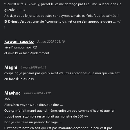
tueur !!! Je fais : » Vas-y, prend-le, ça me dérange pas ! Et il me l’a lancé dans la
gueule !!! — »
A sisi, je vous le jure, les autistes sont sympas, mais, parfois, faut les calmés !!!
Et Djémsi, c’est pas une vie ( comme tu dis ) et ça ne s’en approche guère … =/
!
kawaii_saseko
3 mars 2009 à 23:10
vive l’humour noir XD
et vive Paka bien évidemment.
Magni
4 mars 2009 à 0:11
coupaing je pensais pas qu’il y avait d’autres eprsonnes que moi qui vivaient
en face d’un asile x)
Mavhoc
4 mars 2009 à 23:06
Yoh !
Alors, heu voyons, que dire, que dire …
Que ça m’a fait marré quand même, enfin un peu comme d’hab, et que j’ai
trouvé que le zombie ressemblait au monstre de 300 ^^
Bon je vais faire un pseudo trollage …
C ‘est pas ta note en soit qui est pas marrante, déconner un peu c’est pas