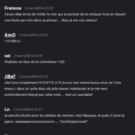
Frensoa
2 mars 2009 à 23:20
J’avais déjà envie de troller le mec qui se permet de te critiquer tout en faisant
une faute par mot dans sa phrase… Mais je me suis retenu!
AmO
2 mars 2009 à 23:20
+10 000 x)
sei
2 mars 2009 à 23:35
t’habites en face de la colombiere ? XD
JiBeT
2 mars 2009 à 23:37
c’est tout simplement H-O-N-T-E-U-X! je suis moi meme bossu et je vie ( tres
mieux ) dans un asile dans de jolie pieces matelassés et je me sens
profondément blessé par cette note… c’est un scandale!!
Ln
2 mars 2009 à 23:37
Je penche plutôt pour les pétales de cerisiers. c’est l’époque, et puku il aime la
japon. Jaaaaaapooooooooooon…. *zombijaponised*