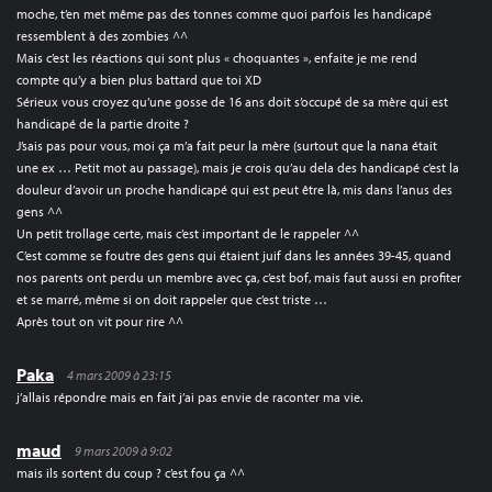
moche, t’en met même pas des tonnes comme quoi parfois les handicapé
ressemblent à des zombies ^^
Mais c’est les réactions qui sont plus « choquantes », enfaite je me rend
compte qu’y a bien plus battard que toi XD
Sérieux vous croyez qu’une gosse de 16 ans doit s’occupé de sa mère qui est
handicapé de la partie droite ?
J’sais pas pour vous, moi ça m’a fait peur la mère (surtout que la nana était
une ex … Petit mot au passage), mais je crois qu’au dela des handicapé c’est la
douleur d’avoir un proche handicapé qui est peut être là, mis dans l’anus des
gens ^^
Un petit trollage certe, mais c’est important de le rappeler ^^
C’est comme se foutre des gens qui étaient juif dans les années 39-45, quand
nos parents ont perdu un membre avec ça, c’est bof, mais faut aussi en profiter
et se marré, même si on doit rappeler que c’est triste …
Après tout on vit pour rire ^^
Paka
4 mars 2009 à 23:15
j’allais répondre mais en fait j’ai pas envie de raconter ma vie.
maud
9 mars 2009 à 9:02
mais ils sortent du coup ? c’est fou ça ^^