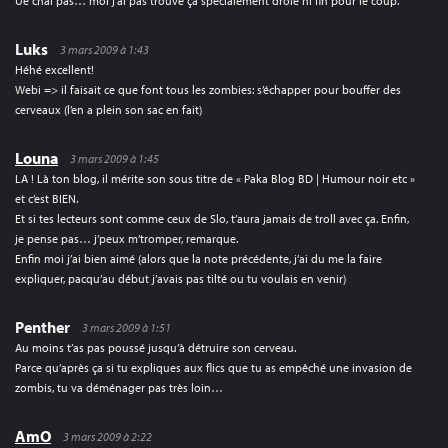
Ué chai pas… moi j’ai pas trouvé ça spécialement drôle ni fin pour le coup.
Luks
3 mars 2009 à 1:43
Héhé excellent!
Webi => il faisait ce que font tous les zombies: s’échapper pour bouffer des
cerveaux (l’en a plein son sac en fait)
Louna
3 mars 2009 à 1:45
LA ! Là ton blog, il mérite son sous titre de « Paka Blog BD | Humour noir etc »
et c’est BIEN.
Et si tes lecteurs sont comme ceux de Slo, t’aura jamais de troll avec ça. Enfin,
je pense pas… j’peux m’tromper, remarque.
Enfin moi j’ai bien aimé (alors que la note précédente, j’ai du me la faire
expliquer, pacqu’au début j’avais pas tilté ou tu voulais en venir)
Penther
3 mars 2009 à 1:51
Au moins t’as pas poussé jusqu’à détruire son cerveau.
Parce qu’après ça si tu expliques aux flics que tu as empêché une invasion de
zombis, tu va déménager pas très loin…
AmO
3 mars 2009 à 2:22