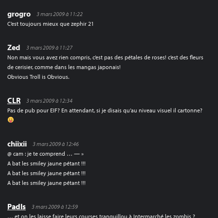
grogro
3 mars 2009 à 11:22
C’est toujours mieux que zephir 21
Zed
3 mars 2009 à 11:27
Non mais vous avez rien compris, c’est pas des pétales de roses! c’est des fleurs
de cerisier, comme dans les mangas japonais!
Obvious Troll is Obvious.
CLR
3 mars 2009 à 12:34
Pas de pub pour EIF? En attendant, si je disais qu’au niveau visuel il cartonne?
chiixii
3 mars 2009 à 12:46
@ cam : je te comprend … — »
A bat les smiley jaune pétant !!!
A bat les smiley jaune pétant !!!
A bat les smiley jaune pétant !!!
Padls
3 mars 2009 à 12:59
… et on les laisse faire leurs courses tranquillou à Intermarché les zombis ?