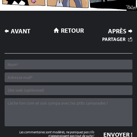
NAVIGATION
RETOUR
AVANT
APRÈS
DE
PARTAGER
L’ARTICLE
Les commentaires sont modérés, ne paniquez pas s'ils
n'apparaissent pas tout de suite !