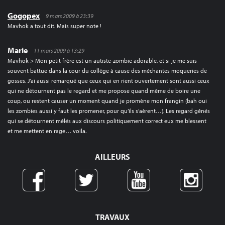
Gogopex
9 mars 2009 à 23:39
Mavhok a tout dit. Mais super note !
Marie
11 mars 2009 à 13:29
Mavhok > Mon petit frère est un autiste-zombie adorable, et si je me suis
souvent battue dans la cour du collège à cause des méchantes moqueries de
gosses. J’ai aussi remarqué que ceux qui en rient ouvertement sont aussi ceux
qui ne détournent pas le regard et me propose quand même de boire une
coup, ou restent causer un moment quand je promène mon frangin (bah oui
les zombies aussi y faut les promener, pour qu’ils s’aèrent…). Les regard gênés
qui se détournent mêlés aux discours politiquement correct eux me blessent
et me mettent en rage… voila.
AILLEURS
TRAVAUX