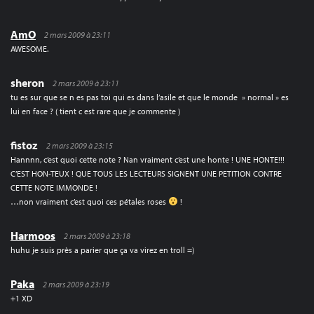
AmO
2 mars 2009 à 23:11
AWESOME.
sheron
2 mars 2009 à 23:11
tu es sur que se n es pas toi qui es dans l’asile et que le monde » normal » es
lui en face ? ( tient c est rare que je commente )
fistoz
2 mars 2009 à 23:15
Hannnn, c’est quoi cette note ? Nan vraiment c’est une honte ! UNE HONTE!!!
C’EST HON-TEUX ! QUE TOUS LES LECTEURS SIGNENT UNE PETITION CONTRE
CETTE NOTE IMMONDE !
…non vraiment c’est quoi ces pétales roses
!
Harmoos
2 mars 2009 à 23:18
huhu je suis près a parier que ça va virez en troll =)
Paka
2 mars 2009 à 23:19
+1 XD