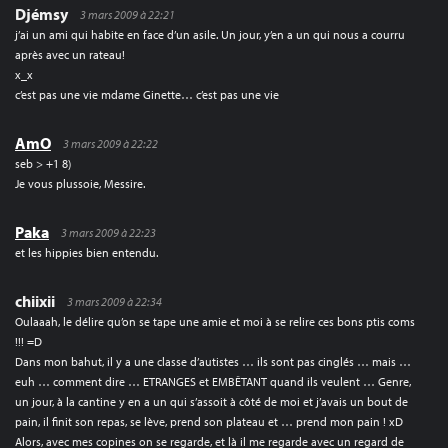
Djémsy
3 mars 2009 à 22:21
j’ai un ami qui habite en face d’un asile. Un jour, y’en a un qui nous a courru
après avec un rateau!
x_x
c’est pas une vie mdame Ginette… c’est pas une vie
AmO
3 mars 2009 à 22:22
seb > +1 8)
Je vous plussoie, Messire.
Paka
3 mars 2009 à 22:23
et les hippies bien entendu.
chiixii
3 mars 2009 à 22:34
Oulaaah, le délire qu’on se tape une amie et moi à se relire ces bons ptis coms
!!! =D
Dans mon bahut, il y a une classe d’autistes … ils sont pas cinglés … mais …
euh … comment dire … ETRANGES et EMBÊTANT quand ils veulent … Genre,
un jour, à la cantine y en a un qui s’assoit à côté de moi et j’avais un bout de
pain, il finit son repas, se lève, prend son plateau et … prend mon pain ! xD
Alors, avec mes copines on se regarde, et là il me regarde avec un regard de