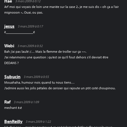
Hae
3 mars 2009 à 0:12
Arf moi qui voyais de loin une mariée sur la case 2.. je me suis dis « oh ça a l’air
mignooon ».. Ouai, ou pas.
jesus
3 mars 2009 à 0:17
è________________é
Webi
3 mars 2009 à 0:32
Bah j’ai pas laulé :/… Mais la flemme de troller sur ça ~~.
J’ai néanmoins une question : qu’est ce qu’il fout dehors s’il devrait être
DEDANS ?
Subucin
3 mars 2009 à 0:55
Mouahaha, humour noir, quand tu nous tiens…
J’admire aussi les jolis pétales de cerisier qui rajoute un ptit coté choupinou.
Raf
3 mars 2009 à 1:09
mechant è.é
BenReilly
3 mars 2009 à 1:22