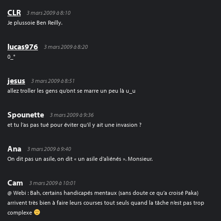
CLR
3 mars 2009 à 8:10
Je plussoie Ben Reilly.
lucas976
3 mars 2009 à 8:20
0_°
jesus
3 mars 2009 à 8:51
allez troller les gens qu’ont se marre un peu là u_u
Spounette
3 mars 2009 à 9:36
et tu l’as pas tué pour éviter qu’il y ait une invasion ?
Ana
3 mars 2009 à 9:40
On dit pas un asile, on dit « un asile d’aliénés ». Monsieur.
Cam
3 mars 2009 à 10:01
@ Webi : Bah, certains handicapés mentaux (sans doute ce qu’a croisé Paka)
arrivent très bien à faire leurs courses tout seuls quand la tâche n’est pas trop
complexe