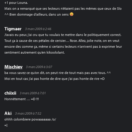
+1 pour Louna.
Mais on a remarqué que ses lecteurs n’étaient pas les mêmes que ceux de Slo
^^ Bien dommage d’ailleurs, dans un sens
Tigmaer
3 mars 2009 à 2:46
J’avais eu peur, j’ai cru que tu voulais te mettre dans le politiquement correct.
Tout ça à cause de ces pétales de cerisier… Rose. Allez, jolie note, on en veut
encore des comme ça, même si certains lecteurs n’arrivent pas à exprimer leur
sentiment autrement qu’en kikoololant.
Mischiev
3 mars 2009 à 3:07
ba vous savez ce qu’on dit, on peut rire de tout mais pas avec tous. ^^
Moi en tout cas j’ai pas honte de dire que j’ai pas honte de rire =D
chiixii
3 mars 2009 à 7:01
Honnêtement … =D !!!
Aki
3 mars 2009 à 7:52
ohhh colombiere powaaaaaaa /o/
=]