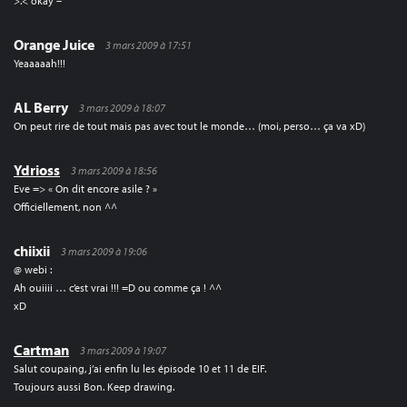
>.< okay –‘
Orange Juice
3 mars 2009 à 17:51
Yeaaaaah!!!
AL Berry
3 mars 2009 à 18:07
On peut rire de tout mais pas avec tout le monde… (moi, perso… ça va xD)
Ydrioss
3 mars 2009 à 18:56
Eve => « On dit encore asile ? »
Officiellement, non ^^
chiixii
3 mars 2009 à 19:06
@ webi :
Ah ouiiii … c’est vrai !!! =D ou comme ça ! ^^
xD
Cartman
3 mars 2009 à 19:07
Salut coupaing, j’ai enfin lu les épisode 10 et 11 de EIF.
Toujours aussi Bon. Keep drawing.