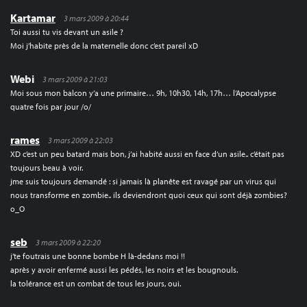
Kartamar
3 mars 2009 à 20:44
Toi aussi tu vis devant un asile ?
Moi j’habite près de la maternelle donc c’est pareil xD
Webi
3 mars 2009 à 21:03
Moi sous mon balcon y’a une primaire… 9h, 10h30, 14h, 17h… l’Apocalypse
quatre fois par jour /o/
rames
3 mars 2009 à 22:03
XD c’est un peu batard mais bon, j’ai habité aussi en face d’un asile.. c’était pas
toujours beau à voir.
jme suis toujours demandé : si jamais là planête est ravagé par un virus qui
nous transforme en zombie.. ils deviendront quoi ceux qui sont déjà zombies?
o_O
seb
3 mars 2009 à 22:20
j’te foutrais une bonne bombe H là-dedans moi !!
après y avoir enfermé aussi les pédés, les noirs et les bougnouls.
la tolérance est un combat de tous les jours, oui.