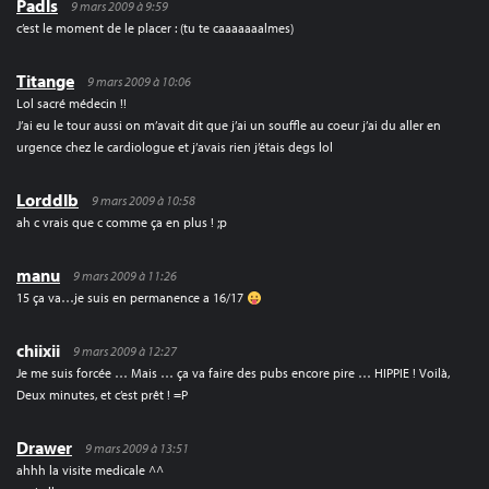
Padls
9 mars 2009 à 9:59
c’est le moment de le placer : (tu te caaaaaaalmes)
Titange
9 mars 2009 à 10:06
Lol sacré médecin !!
J’ai eu le tour aussi on m’avait dit que j’ai un souffle au coeur j’ai du aller en
urgence chez le cardiologue et j’avais rien j’étais degs lol
Lorddlb
9 mars 2009 à 10:58
ah c vrais que c comme ça en plus ! ;p
manu
9 mars 2009 à 11:26
15 ça va…je suis en permanence a 16/17
chiixii
9 mars 2009 à 12:27
Je me suis forcée … Mais … ça va faire des pubs encore pire … HIPPIE ! Voilà,
Deux minutes, et c’est prêt ! =P
Drawer
9 mars 2009 à 13:51
ahhh la visite medicale ^^