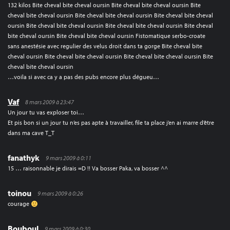
132 kilos Bite cheval bite cheval oursin Bite cheval bite cheval oursin Bite
cheval bite cheval oursin Bite cheval bite cheval oursin Bite cheval bite cheval
oursin Bite cheval bite cheval oursin Bite cheval bite cheval oursin Bite cheval
bite cheval oursin Bite cheval bite cheval oursin Fistomatique serbo-croate
sans anestésie avec regulier des velus droit dans ta gorge Bite cheval bite
cheval oursin Bite cheval bite cheval oursin Bite cheval bite cheval oursin Bite
cheval bite cheval oursin
…voila si avec ca y a pas des pubs encore plus dégueu…
Vaf
8 mars 2009 à 23:47
Un jour tu vas exploser toi…
Et pis bon si un jour tu n’es pas apte à travailler, file ta place j’en ai marre d’être
dans ma cave T_T
fanathyk
9 mars 2009 à 0:11
15 … raisonnable je dirais =D !! Va bosser Paka, va bosser ^^
toinou
9 mars 2009 à 0:26
courage
Bouboul
9 mars 2009 à 0:30