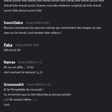
cheval oursin Bite cheval bite cheval oursin Bite cheval bite cheval oursin Bite
cheval bite cheval oursin Drawer suce des medecins urophile de bite cheval
oursin bite cheval oursin bite
Souri2labo
9 mars 2009 à 19:41
Rhoooo maintenant les pauvres mômes qui recherchent des images ou des
sites sur le cheval, vont tomber bien ailleurs !
Paka
9 mars 2009 à 19:42
MELAULE XD
Rames
9 mars 2009 à 21:12
Ah oui en effet… 15 lol
c’est vraiment ta tension? o_O
Gruuuuukh
9 mars 2009 à 21:22
Et là: Plongéééée du couuude !
Vu la tronche que tu t’est déssinée je pensais plutôt:
« 2 ! Ah quand même… »
LauL