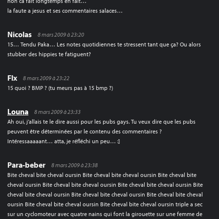
non ca fait longtemps en fait…
la faute a jesus et ses commentaires salaces…
Nicolas
8 mars 2009 à 23:20
15… Tendu Paka… Les notes quotidiennes te stressent tant que ça? Ou alors
stubber des hippies te fatiguent?
Flx
8 mars 2009 à 23:22
15 quoi ? BMP ? (tu meurs pas à 15 bmp ?)
Louna
8 mars 2009 à 23:33
Ah oui, j’allais te le dire aussi pour les pubs gays. Tu veux dire que les pubs
peuvent être déterminées par le contenu des commentaires ?
Intéressaaaaant… atta, je réfléchi un peu… :]
Para-beber
8 mars 2009 à 23:38
Bite cheval bite cheval oursin Bite cheval bite cheval oursin Bite cheval bite
cheval oursin Bite cheval bite cheval oursin Bite cheval bite cheval oursin Bite
cheval bite cheval oursin Bite cheval bite cheval oursin Bite cheval bite cheval
oursin Bite cheval bite cheval oursin Bite cheval bite cheval oursin triple a sec
sur un cyclomoteur avec quatre nains qui font la girouette sur une femme de