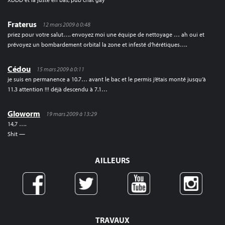
Fraterus
12 mars 2009 à 0:48
priez pour votre salut…. envoyez moi une équipe de nettoyage … ah oui et
prévoyez un bombardement orbital la zone et infesté d’hérétiques….
Cédou
15 mars 2009 à 0:11
je suis en permanence a 10.7… avant le bac et le permis j’étais monté jusqu’à
11.3 attention !!! déjà descendu à 7.1…
Gloworm
19 mars 2009 à 13:29
14,7 ….
Shit —
AILLEURS
TRAVAUX