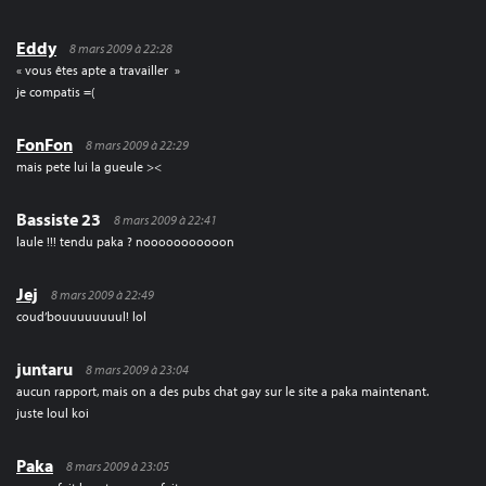
Eddy
8 mars 2009 à 22:28
« vous êtes apte a travailler »
je compatis =(
FonFon
8 mars 2009 à 22:29
mais pete lui la gueule ><
Bassiste 23
8 mars 2009 à 22:41
laule !!! tendu paka ? nooooooooooon
Jej
8 mars 2009 à 22:49
coud’bouuuuuuuul! lol
juntaru
8 mars 2009 à 23:04
aucun rapport, mais on a des pubs chat gay sur le site a paka maintenant.
juste loul koi
Paka
8 mars 2009 à 23:05