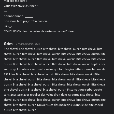
moi elle me sors :
vous avez envie d’uriner ?
…
nonnnnnnnnn -_____-
Bon alors tant pis je m’en passerai…
iiiii -_-
CONCLUSION : les medecins de castelnau aime l’urine…
Grim
9 mars 2009 à 14:29
Bite cheval bite cheval oursin Bite cheval bite cheval oursin Bite cheval bite
cheval oursin Bite cheval bite cheval oursin Bite cheval bite cheval oursin Bite
cheval bite cheval oursin Bite cheval bite cheval oursin Bite cheval bite cheval
oursin Bite cheval bite cheval oursin Bite cheval bite cheval oursin triple a sec
sur un cyclomoteur avec quatre nains qui font la girouette sur une femme de
132 kilos Bite cheval bite cheval oursin Bite cheval bite cheval oursin Bite
cheval bite cheval oursin Bite cheval bite cheval oursin Bite cheval bite cheval
oursin Bite cheval bite cheval oursin Bite cheval bite cheval oursin Bite cheval
bite cheval oursin Bite cheval bite cheval oursin Fistomatique serbo-croate
sans anestésie avec regulier des velus droit dans ta gorge Bite cheval bite
cheval oursin Bite cheval bite cheval oursin Bite cheval bite cheval oursin Bite
cheval bite cheval oursin Drawer suce des medecins urophile de bite cheval
oursin bite cheval oursin