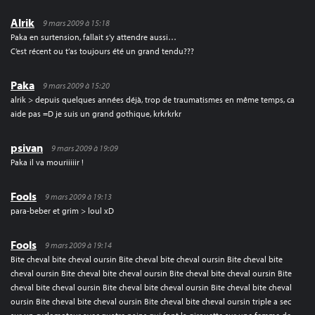
Alrik
9 mars 2009 à 15:18
Paka en surtension, fallait s’y attendre aussi…
C’est récent ou t’as toujours été un grand tendu???
Paka
9 mars 2009 à 15:20
alrik > depuis quelques années déjà, trop de traumatismes en même temps, ca
aide pas =D je suis un grand gothique, krkrkrkr
psivan
9 mars 2009 à 19:09
Paka il va mouriiiiir !
Fools
9 mars 2009 à 19:13
para-beber et grim > loul xD
Fools
9 mars 2009 à 19:14
Bite cheval bite cheval oursin Bite cheval bite cheval oursin Bite cheval bite
cheval oursin Bite cheval bite cheval oursin Bite cheval bite cheval oursin Bite
cheval bite cheval oursin Bite cheval bite cheval oursin Bite cheval bite cheval
oursin Bite cheval bite cheval oursin Bite cheval bite cheval oursin triple a sec