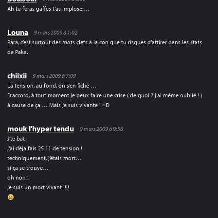
Ah tu feras gaffes t’as imploser…
Louna
9 mars 2009 à 1:02
Para, c’est surtout des mots clefs à la con que tu risques d’attirer dans les stats
de Paka.
chiixii
9 mars 2009 à 7:09
La tension, au fond, on s’en fiche …
D’accord, à tout moment je peux faire une crise ( de quoi ? j’ai même oublié ! )
à cause de ça … Mais je suis vivante ! =D
mouk l'hyper tendu
9 mars 2009 à 9:58
J’te bat !
j’ai déja fais 25 11 de tension !
techniquement, j’étais mort…
si ça se trouve…
oh non !
je suis un mort vivant !!!!