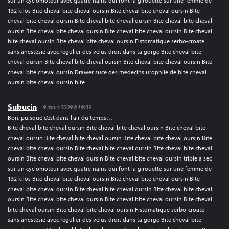
sur un cyclomoteur avec quatre nains qui font la girouette sur une femme de
132 kilos Bite cheval bite cheval oursin Bite cheval bite cheval oursin Bite
cheval bite cheval oursin Bite cheval bite cheval oursin Bite cheval bite cheval
oursin Bite cheval bite cheval oursin Bite cheval bite cheval oursin Bite cheval
bite cheval oursin Bite cheval bite cheval oursin Fistomatique serbo-croate
sans anestésie avec regulier des velus droit dans ta gorge Bite cheval bite
cheval oursin Bite cheval bite cheval oursin Bite cheval bite cheval oursin Bite
cheval bite cheval oursin Drawer suce des medecins urophile de bite cheval
oursin bite cheval oursin bite
Subucin
9 mars 2009 à 19:39
Bon, puisque c’est dans l’air du temps…
Bite cheval bite cheval oursin Bite cheval bite cheval oursin Bite cheval bite
cheval oursin Bite cheval bite cheval oursin Bite cheval bite cheval oursin Bite
cheval bite cheval oursin Bite cheval bite cheval oursin Bite cheval bite cheval
oursin Bite cheval bite cheval oursin Bite cheval bite cheval oursin triple a sec
sur un cyclomoteur avec quatre nains qui font la girouette sur une femme de
132 kilos Bite cheval bite cheval oursin Bite cheval bite cheval oursin Bite
cheval bite cheval oursin Bite cheval bite cheval oursin Bite cheval bite cheval
oursin Bite cheval bite cheval oursin Bite cheval bite cheval oursin Bite cheval
bite cheval oursin Bite cheval bite cheval oursin Fistomatique serbo-croate
sans anestésie avec regulier des velus droit dans ta gorge Bite cheval bite