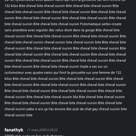
132 kilos Bite cheval bite cheval oursin Bite cheval bite cheval oursin Bite
cheval bite cheval oursin Bite cheval bite cheval oursin Bite cheval bite cheval
oursin Bite cheval bite cheval oursin Bite cheval bite cheval oursin Bite cheval
bite cheval oursin Bite cheval bite cheval oursin Fistomatique serbo-croate
sans anestésie avec regulier des velus droit dans ta gorge Bite cheval bite
cheval oursin Bite cheval bite cheval oursin Bite cheval bite cheval oursin Bite
cheval bite cheval oursin cheval oursin bite cheval oursin bite Bite cheval bite
cheval oursin Bite cheval bite cheval oursin Bite cheval bite cheval oursin Bite
cheval bite cheval oursin Bite cheval bite cheval oursin Bite cheval bite cheval
oursin Bite cheval bite cheval oursin Bite cheval bite cheval oursin Bite cheval
bite cheval oursin Bite cheval bite cheval oursin triple a sec sur un
cyclomoteur avec quatre nains qui font la girouette sur une femme de 132
kilos Bite cheval bite cheval oursin Bite cheval bite cheval oursin Bite cheval
bite cheval oursin Bite cheval bite cheval oursin Bite cheval bite cheval oursin
Bite cheval bite cheval oursin Bite cheval bite cheval oursin Bite cheval bite
cheval oursin Bite cheval bite cheval oursin bla Bite cheval bite cheval oursin
Bite cheval bite cheval oursin Bite cheval bite cheval oursin Bite cheval bite
cheval oursin paka si avc ça t’as encore des pub de chat gay cheval oursin bite
cheval oursin bite
fanathyk
11 mars 2009 à 20:25
XDDD et la juste en bas, pub chat gay