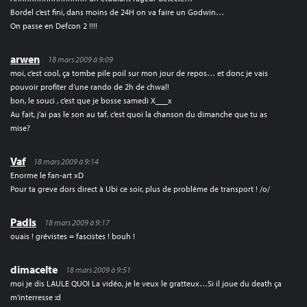
Bordel c’est fini, dans moins de 24H on va faire un Godwin…
On passe en Defcon 2 !!!!
arwen
18 mars 2009 à 9:09
moi, c’est cool, ça tombe pile poil sur mon jour de repos… et donc je vais
pouvoir profiter d’une rando de 2h de chwal!
bon, le souci , c’est que je bosse samedi X___x
Au fait, j’ai pas le son au taf, c’est quoi la chanson du dimanche que tu as
mise?
Vaf
18 mars 2009 à 9:14
Enorme le fan-art xD
Pour ta greve dors direct à Ubi ce soir, plus de problème de transport ! /o/
Padls
18 mars 2009 à 9:17
ouais ! grévistes = fascistes ! bouh !
dimacelte
18 mars 2009 à 9:51
moi je dis LAULE QUOI La vidéo, je le veux le gratteux…Si il joue du death ça
m’interresse :d