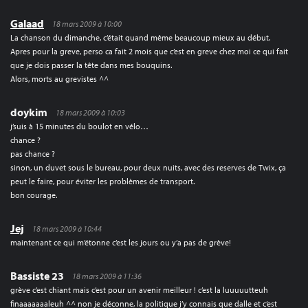
Galaad
18 mars 2009 à 10:00
La chanson du dimanche, c’était quand même beaucoup mieux au début.
Apres pour la greve, perso ca fait 2 mois que c’est en greve chez moi ce qui fait
que je dois passer la tête dans mes bouquins.
Alors, morts au grevistes ^^
doykim
18 mars 2009 à 10:03
j’suis à 15 minutes du boulot en vélo…
chance ?
pas chance ?
sinon, un duvet sous le bureau, pour deux nuits, avec des reserves de Twix, ça
peut le faire, pour éviter les problèmes de transport.
bon courage.
Jej
18 mars 2009 à 10:44
maintenant ce qui m’étonne c’est les jours ou y’a pas de grève!
Bassiste 23
18 mars 2009 à 11:36
grève c’est chiant mais c’est pour un avenir meilleur ! c’est la luuuuutteuh
finaaaaaaaleuh ^^ non je déconne, la politique j’y connais que dalle et c’est