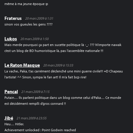
même à ma jeune époque :p
Fraterus
20 mars 2009 à 1:31
sinon vos gueules les gens ????
Lukos
20 mars 2009 à 1:50
Mais merde pourquoi ça part en sucette politique là -_- ??? N’importe nawak
c’est un blog de BD humoristique là, pas l’assemblée nationale !!!
Le Raton Masque
20 mars 2009 à 15:33
La vache.. Paka, t’as carrément déclenché une mini guerre civile!!! =D Chapeau
l’artiste! ^^ Sinon, sympa le fan art! Il m’a fait bcp rire!
Pencal
21 mars 2009 à 7:15
Putain… Ils parlent politique dans un blog comme celui d’Paka… Ce monde
est décidément remplli d’gros connard !!
Jibé
21 mars 2009 à 23:55
Heu… Hitler.
Achievement unlocked : Point Godwin reached