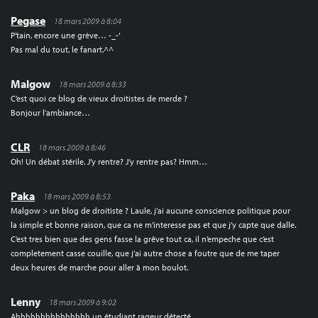
Pegase
18 mars 2009 à 8:04
P’tain, encore une grève… -_-‘
Pas mal du tout, le fanart.^^
Malgow
18 mars 2009 à 8:33
C’est quoi ce blog de vieux droitistes de merde ?
Bonjour l’ambiance…
CLR
18 mars 2009 à 8:46
Oh! Un débat stérile. J’y rentre? J’y rentre pas? Hmm…
Paka
18 mars 2009 à 8:53
Malgow > un blog de droitiste ? Laule, j’ai aucune conscience politique pour
la simple et bonne raison, que ca ne m’interesse pas et que j’y capte que dalle.
C’est tres bien que des gens fasse la grêve tout ca, il n’empeche que c’est
completement casse couille, que j’ai autre chose a foutre que de me taper
deux heures de marche pour aller à mon boulot.
Lenny
18 mars 2009 à 9:02
Ahhhhhhhhhhhhhhh un étudiant rageur détecté…