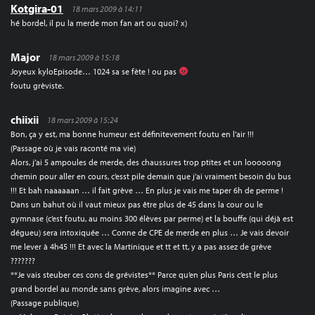
Kotgira-01
18 mars 2009 à 14:11
hé bordel, il pu la merde mon fan art ou quoi? x)
Major
18 mars 2009 à 15:18
Joyeux kyloEpisode… 1024 sa se fète ! ou pas
foutu grèviste.
chiixii
18 mars 2009 à 15:24
Bon, ça y est, ma bonne humeur est définitevement foutu en l’air !!!
(Passage où je vais raconté ma vie)
Alors, j’ai 5 ampoules de merde, des chaussures trop ptites et un looooong
chemin pour aller en cours, c’esst pile demain que j’ai vraiment besoin du bus
!!! Et bah naaaaaan … il fait grève … En plus je vais me taper 6h de perme !
Dans un bahut où il vaut mieux pas être plus de 45 dans la cour ou le
gymnase (c’est foutu, au moins 300 élèves par perme) et la bouffe (qui déjà est
dégueu) sera intoxiquée … Conne de CPE de merde en plus … Je vais devoir
me lever à 4h45 !!! Et avec la Martinique et tt et tt, y a pas assez de grève
???????
**Je vais steuber ces cons de grévistes** Parce qu’en plus Paris c’est le plus
grand bordel au monde sans grève, alors imagine avec …
(Passage publique)