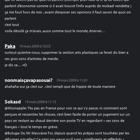
parlent d’économie comme si il avait trouvé l’info auprès de mickael vendetta )
ça me fout hors de moi , avant d’exposer ses opinions il faut savoir de quoi on
parlent
c’est tout
voila désolé ça m’avais ,aussi comme tout le monde, énerver…
Paka
19 mars 2009 à 10:55
surtout qu’entre nous, supprimer la section arts plastiques ca ferait du bien a
ces gros cons d’artistes de merde.
je dis ca… =D
nonmaisçavapasouai?
19 mars 2009 à 11:01
ahahaha oui ça c’est sur . c’est rempli que de hippie de toute maniere
Sokasd
19 mars 2009 à 11:15
@Missnapple: T’es pas en France pour voir ce qui s’y passe, ni comment sont
perçues et ressenties les choses, c’est bien facile de porter un jugement sur un
pays en restant au chaud derrière son poste TV en regardant « ces cons de
français » tout le temps en grève.
@Buluga: Ou Mr Mauvaise Foi, depuis quand les prépas sont touchées par les
réformes actuelles? Ce n’est pas parce qu’il sont « intelligents et réfléchits »