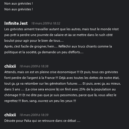
Non aux grévistes !
Non aux grévistes !
Infinite Jest
18 mars 2009 à 18:32
Les grévistes aiment travailler autant que les autres, mais tout le monde n’est
pas prêt à perdre une journée de salaire et àa se mettre dans le rush côté
boulot pour agir pour le bien de tous…
Après, c’est facile de grogner, hein… Réfléchir aux trucs chiants comme la
politique et la société, ça demande un peu d’efforts…
chiixii
18 mars 2009 à 18:38
Attends, mais on est en pleine crise économique !!! Et puis, tous ces grévistes
font perdre de l’argent à la France !!! Déjà avec toutes les dettes de notre état,
tout ça, ça va retomber sur les génération futures … Et puis, avec ça, au mieux,
dans 5 ans … (La crise sera encore là) on finit avec 25% de la population au
chômage !!! Et ne dite pas que je suis pessimistes, parce que là, vous allez le
regrettez !!! Bon, sang, ouvrez un peu les yeux !!!
chiixii
18 mars 2009 à 18:39
Désoée pour Paka qui se retrouve dans ce débat …