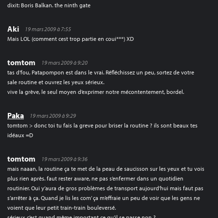
dixit: Boris Balkan. the ninth gate
Aki
19 mars 2009 à 7:55
Mais LOL (comment cest trop partie en coui***) XD
tomtom
19 mars 2009 à 9:20
tas d’fou, Patapompon est dans le vrai. Réfléchissez un peu, sortez de votre
sale routine et ouvrez les yeux sérieux.
vive la grève, le seul moyen d’exprimer notre mécontentement, bordel.
Paka
19 mars 2009 à 9:29
tomtom > donc toi tu fais la greve pour briser la routine ? ils sont beaux tes
idéaux =D
tomtom
19 mars 2009 à 9:36
mais naaan, la routine ça te met de la peau de saucisson sur les yeux et tu vois
plus rien après. faut rester aware, ne pas s’enfermer dans un quotidien
routinier. Oui y’aura de gros problèmes de transport aujourd’hui mais faut pas
s’arrêter à ça. Quand je lis les com’ ça m’effraie un peu de voir que les gens ne
voient que leur petit train-train bouleversé.
sérieux c’est quand même important ce qu’il se passe non ?