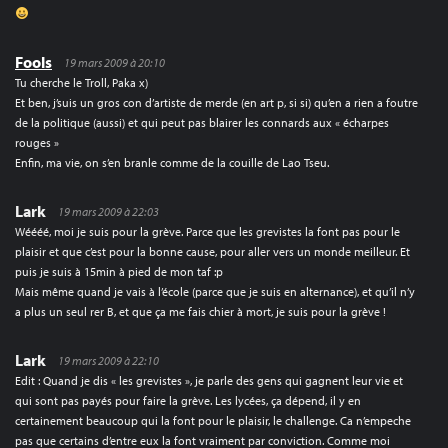
Fools
19 mars 2009 à 20:10
Tu cherche le Troll, Paka x)
Et ben, j’suis un gros con d’artiste de merde (en art p, si si) qu’en a rien a foutre
de la politique (aussi) et qui peut pas blairer les connards aux « écharpes
rouges »
Enfin, ma vie, on s’en branle comme de la couille de Lao Tseu.
Lark
19 mars 2009 à 22:03
Wéééé, moi je suis pour la grève. Parce que les grevistes la font pas pour le
plaisir et que c’est pour la bonne cause, pour aller vers un monde meilleur. Et
puis je suis à 15min à pied de mon taf :p
Mais même quand je vais à l’école (parce que je suis en alternance), et qu’il n’y
a plus un seul rer B, et que ça me fais chier à mort, je suis pour la grève !
Lark
19 mars 2009 à 22:10
Edit : Quand je dis « les grevistes », je parle des gens qui gagnent leur vie et
qui sont pas payés pour faire la grève. Les lycées, ça dépend, il y en
certainement beaucoup qui la font pour le plaisir, le challenge. Ca n’empeche
pas que certains d’entre eux la font vraiment par conviction. Comme moi