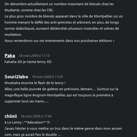
On dénombre actuellement un nombre important de blessés chez les
étudiants, comme chez les CRS.
Le plus gros nombre de blessés apparait dans la ville de Montpellier, où un
homme menant le défilé des anti-grévistes et arborant, en plus, de longs
cornes diaboliques, auraient déclenchés plusieurs incendies et scènes de
mutilation.
Nous reviendrons sur ces évènements dans nos prochaines éditions »
Paka
18 mars 2009 à 17:13
hahaha XD je t’aime lenny XD
Souri2labo
18 mars 2009 à 17:29
Mwahaha énorme le flash de le lenny !
Allez, une belle journée de galères en prévision, demain… Surtout sur la
magnifique ligne Avignon-Montpellier, qui est toujours la première à
supprimer tout ses trains….
chiixii
18 mars 2009 à 17:44
à Le Lenny : **Adoration** !!!
J’avais hésiter à vous mettre un truc dans le même genre dans mon ancien
com, mais ça aurait fais le double …