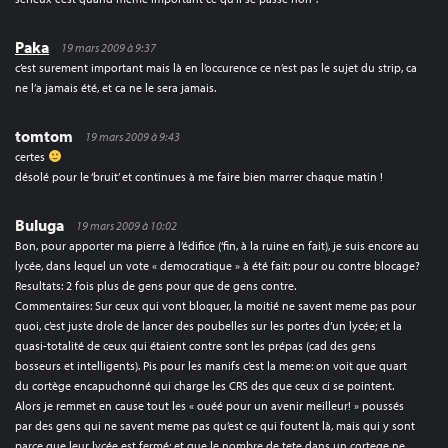
Paka
19 mars 2009 à 9:37
c’est surement important mais là en l’occurence ce n’est pas le sujet du strip, ca
ne l’a jamais été, et ca ne le sera jamais.
tomtom
19 mars 2009 à 9:43
certes
désolé pour le ‘bruit’ et continues à me faire bien marrer chaque matin !
Buluga
19 mars 2009 à 10:02
Bon, pour apporter ma pierre à l’édifice (‘fin, à la ruine en fait), je suis encore au
lycée, dans lequel un vote « democratique » à été fait: pour ou contre blocage?
Resultats: 2 fois plus de gens pour que de gens contre.
Commentaires: Sur ceux qui vont bloquer, la moitié ne savent meme pas pour
quoi, c’est juste drole de lancer des poubelles sur les portes d’un lycée; et la
quasi-totalité de ceux qui étaient contre sont les prépas (cad des gens
bosseurs et intelligents). Pis pour les manifs c’est la meme: on voit que quart
du cortège encapuchonné qui charge les CRS des que ceux ci se pointent.
Alors je remmet en cause tout les « ouéé pour un avenir meilleur! » poussés
par des gens qui ne savent meme pas qu’est ce qui foutent là, mais qui y sont
parce que leur lycée est fermé; et que le nombre de tete dans un cortege ne