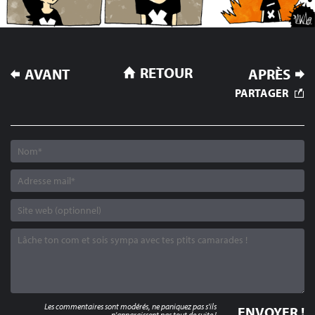
NAVIGATION
RETOUR
AVANT
APRÈS
DE
PARTAGER
L’ARTICLE
Les commentaires sont modérés, ne paniquez pas s'ils
n'apparaissent pas tout de suite !