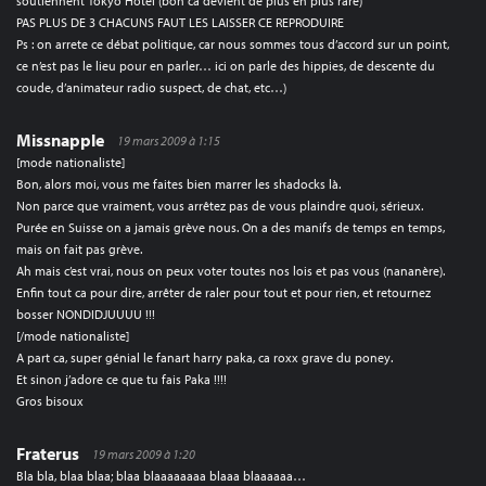
soutiennent Tokyo Hotel (bon ca devient de plus en plus rare)
PAS PLUS DE 3 CHACUNS FAUT LES LAISSER CE REPRODUIRE
Ps : on arrete ce débat politique, car nous sommes tous d’accord sur un point,
ce n’est pas le lieu pour en parler… ici on parle des hippies, de descente du
coude, d’animateur radio suspect, de chat, etc…)
Missnapple
19 mars 2009 à 1:15
[mode nationaliste]
Bon, alors moi, vous me faites bien marrer les shadocks là.
Non parce que vraiment, vous arrêtez pas de vous plaindre quoi, sérieux.
Purée en Suisse on a jamais grève nous. On a des manifs de temps en temps,
mais on fait pas grève.
Ah mais c’est vrai, nous on peux voter toutes nos lois et pas vous (nananère).
Enfin tout ca pour dire, arrêter de raler pour tout et pour rien, et retournez
bosser NONDIDJUUUU !!!
[/mode nationaliste]
A part ca, super génial le fanart harry paka, ca roxx grave du poney.
Et sinon j’adore ce que tu fais Paka !!!!
Gros bisoux
Fraterus
19 mars 2009 à 1:20
Bla bla, blaa blaa; blaa blaaaaaaaa blaaa blaaaaaa…