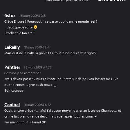
fistoz
18 mars 2009 à 0:31
Grève Encore ? Pourquoi, il se passe quoi dans le monde réel ?
…faut que je sorte
Excellent le fan art !
LeReilly
18 mars 2009 à 1:01
Mais c’est de la balle la grève ! Ca fout le bordel et c’est rigolo !
Penther
18 mars 2009 à 1:28
Comme je te comprend !
J’vais devoir passer 2 nuits à l’hotel pour être sûr de pouvoir bosser mes 12h
quotidiennes… gros rush powa -_-
Bon courage
Canibal
18 mars 2009 à 6:12
Ouais encore grève –‘… Moi j’ai aucun moyen d’aller au lycée de Champo… et
ça me fait bien chier de devoir rattraper après tout les cours –‘
Pas mal du tout le fanart XD