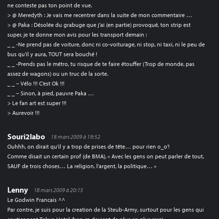
ne conteste pas ton point de vue.
> @ Meredyth : Je vais me recentrer dans la suite de mon commentaire …
> @ Paka : Désolée du grabuge que j’ai (en partie) provoqué, ton strip est
super, je te donne mon avis pour les transport demain :
_ _ -Ne prend pas de voiture, donc ni co-voiturage, ni stop, ni taxi, ni le peu de
bus qu’il y aura, TOUT sera bouché !
_ _ -Prends pas le métro, tu risque de te faire étouffer (Trop de monde, pas
assez de wagons) ou un truc de la sorte.
_ _ – Vélo !!! C’est Ok !!!
_ _ – Sinon, à pied, pauvre Paka …
> Le fan art est super !!!
> Aurevoir !!!
Souri2labo
18 mars 2009 à 19:52
Ouhhh, on dirait qu’il y a trop de prises de tête… pour rien o_o’!
Comme disait un certain prof (de BMA), « Avec les gens on peut parler de tout,
SAUF de trois choses… La religion, l’argent, la politique… »
Lenny
18 mars 2009 à 20:15
Le Godwin Francais ^^
Par contre, je suis pour la creation de la Steub-Army, surtout pour les gens qui