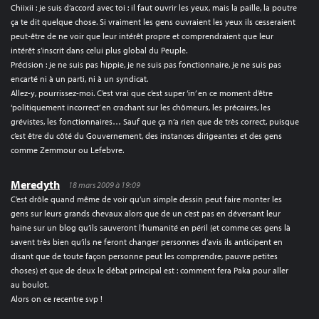
Chiixii : je suis d’accord avec toi : il faut ouvrir les yeux, mais la paille, la poutre
ça te dit quelque chose. Si vraiment les gens ouvraient les yeux ils cesseraient
peut-être de ne voir que leur intérêt propre et comprendraient que leur
intérêt s’inscrit dans celui plus global du Peuple.
Précision : je ne suis pas hippie, je ne suis pas fonctionnaire, je ne suis pas
encarté ni à un parti, ni à un syndicat.
Allez-y, pourrissez-moi. C’est vrai que c’est super ‘in’ en ce moment d’être
‘politiquement incorrect’ en crachant sur les chômeurs, les précaires, les
grévistes, les fonctionnaires… Sauf que ça n’a rien que de très correct, puisque
c’est être du côté du Gouvernement, des instances dirigeantes et des gens
comme Zemmour ou Lefebvre.
Meredyth
18 mars 2009 à 19:09
C’est drôle quand même de voir qu’un simple dessin peut faire monter les
gens sur leurs grands chevaux alors que de un c’est pas en déversant leur
haine sur un blog qu’ils sauveront l’humanité en péril (et comme ces gens là
savent très bien qu’ils ne feront changer personnes d’avis ils anticipent en
disant que de toute façon personne peut les comprendre, pauvre petites
choses) et que de deux le débat principal est : comment fera Paka pour aller
au boulot.
Alors on ce recentre svp !