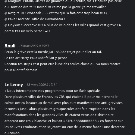
@ Malgow : Putain, Ok, t’es de guauche ou du centre, mais t’insulte pas ceux
qui sont de droite !!! Bordel !!! J’aime pas la grève, j’aime travailler !
@ Kotgira-01 : Woaaaah … C’est toi qui l’a fait, c’est trop beau !!! X)
@ Paka : Accepte l’offre de Davminator !
@ Doykim : Rêêêêêve !!! Y a plus de vélo dans les villes quand c’est grève ! A
part si t’as un vélo perso ! =D
Bouli
18 mars 2009 à 15:53
Perso la grève c’est la merde j’ai 1h30 de trajet pour aller au taf.
Le Fan art Harry-Paka Mdr fallait y pensé
Continu tes strips c’est peut être l’une des seules chose qui va nous motivé
pour aller taf demain
Le Lenny
18 mars 2009 à 17:11
« Nous interrompons nos programmes pour un flash spéciale
Dans plusieurs villes de France, les CRS, qui étaient là pour maintenant le
calme, ont eu beaucoup de mal avec plusieurs manifestations anti-grévistes.
Inconnus jusqu’alors, plusieurs groupuscules ont fait irruption dans les
manifestations dans les grandes villes, ils étaient vétus de t-shirt noire,
arborant une croix blanche, et hurlait « STEUBBBBBBBBBBB » en foncant sur
les pauvres étudiants et en se jetant sur eux de la même facon : une descente
du coude.