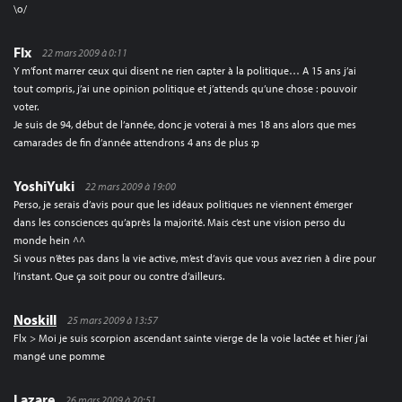
\o/
Flx
22 mars 2009 à 0:11
Y m’font marrer ceux qui disent ne rien capter à la politique… A 15 ans j’ai
tout compris, j’ai une opinion politique et j’attends qu’une chose : pouvoir
voter.
Je suis de 94, début de l’année, donc je voterai à mes 18 ans alors que mes
camarades de fin d’année attendrons 4 ans de plus :p
YoshiYuki
22 mars 2009 à 19:00
Perso, je serais d’avis pour que les idéaux politiques ne viennent émerger
dans les consciences qu’après la majorité. Mais c’est une vision perso du
monde hein ^^
Si vous n’êtes pas dans la vie active, m’est d’avis que vous avez rien à dire pour
l’instant. Que ça soit pour ou contre d’ailleurs.
Noskill
25 mars 2009 à 13:57
Flx > Moi je suis scorpion ascendant sainte vierge de la voie lactée et hier j’ai
mangé une pomme
Lazare
26 mars 2009 à 20:51