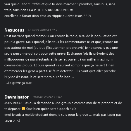
vrai que quand tu taffes et que tu dois marcher 3 plombes, sans bus, sans
train, sans rien ! CA PETE LES BUUUUURNES !!!
excellent le fanart (Ron c’est un Hippie ou c’est Jésus ^^ ?)
Nexuosus
18 mars 2009 à 11:52
C’est marrant quand même. Si on écoute la radio, 80% de la population est
pour la grève. Mais quand je lis tous les commentaires ici et que j’écoute un
peu autour de moi (ou que j’écoute mon propre avis) je ne connais pas une
seule personne qui soit pour cette grève. Et chaque fois ils prévoient des
milliooooons de manifestants et ils se retrouvent à un millier maximum
comme des ploucs. Et puis quand ils auront compris que ça ne sert à rien
d’emmerder les gens à part à se faire détester… Ils n’ont qu’à aller prendre
l’Élysée d’assaut, là ce serait drôle. Enfin bon…
…La grève ça pue.
Davminator
18 mars 2009 à 13:07
MAIS PAKA ! T’as qu’a demandé à une groupie comme moi de te prendre et de
te deposer
faut bien qu’on sert à qqqch ! xD
(moi je suis a moitié etudiant donc je suis pour la greve … mais pas taper pas
taper >_<)