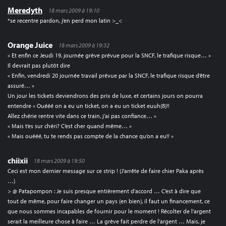
Meredyth
18 mars 2009 à 19:10
*se recentre pardon, j’en perd mon latin >_<
Orange Juice
18 mars 2009 à 19:32
« Et enfin ce Jeudi 19, journée grève prévue pour la SNCF, le trafique risque… »
Il devrait pas plutôt dire
« Enfin, vendredi 20 journée travail prévue par la SNCF, le trafique risque d’être
assuré… »
Un jour les tickets deviendrons des prix de luxe, et certains jours on pourra
entendre « Ouééé on a eu un ticket, on a eu un ticket euuh(8)!!
Allez chérie rentre vite dans ce train, j’ai pas confiance… »
« Mais t’es sur chéri? C’est cher quand même… »
« Mais ouééé, tu te rends pas compte de la chance qu’on a eu!! »
chiixii
18 mars 2009 à 19:50
Ceci est mon dernier message sur ce strip ! (J’arrête de faire chier Paka après
…)
> @ Patapompon : Je suis presque entièrement d’accord … C’est à dire que
tout de même, pour faire changer un pays (en bien), il faut un financement, ce
que nous sommes incapables de fournir pour le moment ! Récolter de l’argent
serait la meilleure chose à faire … La grève fait perdre de l’argent … Mais, je