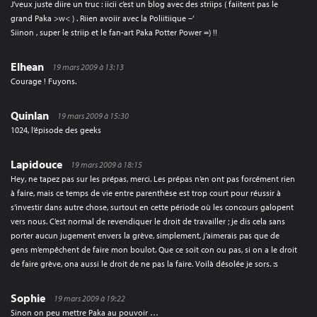
J’veux juste diire un truc : iicii c’est un blog avec des striips ( faiitent pas le
grand Paka >w< ) . Riien avoiir avec la Poliitiique –‘
Siinon , super le striip et le fan-art Paka Potter Power =) !!
Elhean
19 mars 2009 à 13:13
Courage ! Fuyons.
Quinlan
19 mars 2009 à 15:30
1024, l’épisode des geeks
Lapidouce
19 mars 2009 à 18:15
Hey, ne tapez pas sur les prépas, merci. Les prépas n’en ont pas forcément rien
à faire, mais ce temps de vie entre parenthèse est trop court pour réussir à
s’investir dans autre chose, surtout en cette période où les concours galopent
vers nous. C’est normal de revendiquer le droit de travailler ; je dis cela sans
porter aucun jugement envers la grève, simplement, j’aimerais pas que de
gens m’empêchent de faire mon boulot. Que ce soit con ou pas, si on a le droit
de faire grève, ona aussi le droit de ne pas la faire. Voilà désolée je sors. :s
Sophie
19 mars 2009 à 19:22
Sinon on peu mettre Paka au pouvoir …