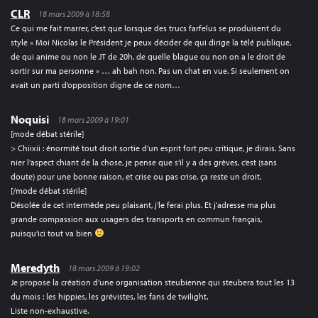
CLR
18 mars 2009 à 18:58
Ce qui me fait marrer, c’est que lorsque des trucs farfelus se produisent du
style « Moi Nicolas le Président je peux décider de qui dirige la télé publique,
de qui anime ou non le JT de 20h, de quelle blague ou non on a le droit de
sortir sur ma personne » … ah bah non. Pas un chat en vue. Si seulement on
avait un parti d’opposition digne de ce nom…
Noquisi
18 mars 2009 à 19:01
[mode débat stérile]
> Chiixii : énormité tout droit sortie d’un esprit fort peu critique, je dirais. Sans
nier l’aspect chiant de la chose, je pense que s’il y a des grèves, c’est (sans
doute) pour une bonne raison, et crise ou pas crise, ça reste un droit.
[/mode débat stérile]
Désolée de cet intermède peu plaisant, j’le ferai plus. Et j’adresse ma plus
grande compassion aux usagers des transports en commun français,
puisqu’ici tout va bien
Meredyth
18 mars 2009 à 19:02
Je propose la création d’une organisation steubienne qui steubera tout les 13
du mois : les hippies, les grévistes, les fans de twilight.
Liste non-exhaustive.