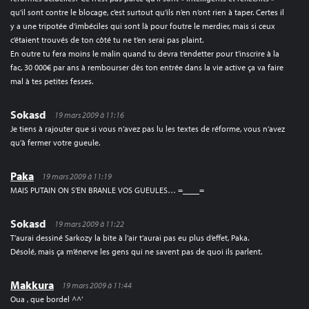
qu’il sont contre le blocage, c’est surtout qu’ils n’en n’ont rien à taper. Certes il
y a une tripotée d’imbéciles qui sont là pour foutre le merdier, mais si ceux
c’étaient trouvés de ton côté tu ne t’en serai pas plaint.
En outre tu fera moins le malin quand tu devra t’endetter pour t’inscrire à la
fac, 30 000€ par ans à rembourser dès ton entrée dans la vie active ça va faire
mal à tes petites fesses.
Sokasd
19 mars 2009 à 11:16
Je tiens à rajouter que si vous n’avez pas lu les textes de réforme, vous n’avez
qu’à fermer votre gueule.
Paka
19 mars 2009 à 11:19
MAIS PUTAIN ON S’EN BRANLE VOS GUEULES… =____=
Sokasd
19 mars 2009 à 11:22
T’aurai dessiné Sarkozy la bite à l’air t’aurai pas eu plus d’effet, Paka.
Désolé, mais ça m’énerve les gens qui ne savent pas de quoi ils parlent.
Makkura
19 mars 2009 à 11:44
Oua , que bordel ^^’