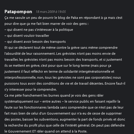
Patapompon
18 mars 2009 à 19:05
Ça me saoule un peu de pourrir le blog de Paka en répondant à ça mais c’est
pour dire que ça me fait bien marrer de voir des gens :
– qui disent ne pas s’intéresser à la politique
– qui disent vouloir travailler
– qui disent avoir besoin des transports
Et qui se déclarent tout de même contre la grève sans même comprendre
l’absurdité de leur raisonnement. Les grévistes n’ont pas moins envie de
travailler, les grévistes n’ont pas moins besoin des transports, et si justement
ils se mettent en grève, c’est pour que sur le long terme (mais pour ça
justement il faut réfléchir en terme de solidarité intergénérationnelle et
interprofessionnelle, non, tous les grévistes ne sont pas corporatistes) nous
puissions tous avoir des conditions de vie et de travail décentes. Encore faut-il
s’y interesser pour le comprendre.
Ca me pète franchement les burnes quand je vois des gens râler
systématiquement sur – entre autres – le service public en faisant rejaillir la
faute sur les fonctionnaires lambda sans comprendre que ce n’est pas de leur
fait mais bien de celui d’un Gouvernement qui n’a eu de cesse de supprimer
des postes, baisser les subventions, augmenter la part de fonds privés et donc
la recherche du profit plus que celle de l’intérêt général. On peut pas défendre
le Gouvernement ET râler quand on attend à la Poste.