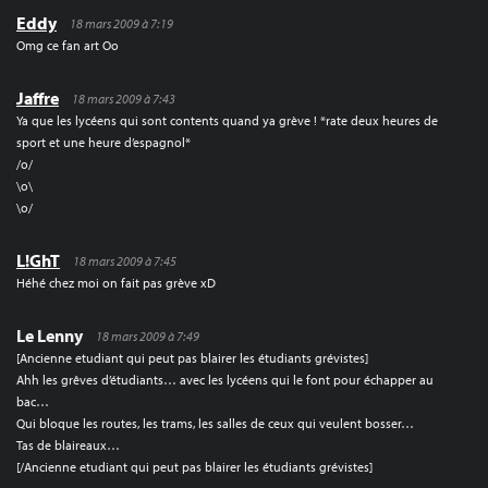
Eddy
18 mars 2009 à 7:19
Omg ce fan art Oo
Jaffre
18 mars 2009 à 7:43
Ya que les lycéens qui sont contents quand ya grève ! *rate deux heures de
sport et une heure d’espagnol*
/o/
\o\
\o/
L!GhT
18 mars 2009 à 7:45
Héhé chez moi on fait pas grève xD
Le Lenny
18 mars 2009 à 7:49
[Ancienne etudiant qui peut pas blairer les étudiants grévistes]
Ahh les grêves d’étudiants… avec les lycéens qui le font pour échapper au
bac…
Qui bloque les routes, les trams, les salles de ceux qui veulent bosser…
Tas de blaireaux…
[/Ancienne etudiant qui peut pas blairer les étudiants grévistes]