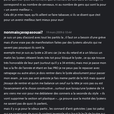
correspond ni au nombre de cerveaux, ni au nombre de gens qui sont la pour
« un avenir meilleur ».
Cela dit je m’en tape, qu’ils aillent se faire tabasser, si ils se disent que c’est
pour un avenir meilleur, tant mieux pour eux!
nonmaisçavapasouai?
19 mars 2009 à 10:44
je suis un peu d’accord avec tout les partits la , il faut on a besoin d’une grève
mais d’une vraie pas de manifestation faites par des lycéens abrutis qui ne
savent pas pourquoi ils sont la
exemple moi je suis au lycée a 20 ans car j’ai eu du retard et a un blocus un
matin les lycéen s’étaient levés très tot pour bloqué le lycée , ce qu eje trouve
très honorable de leur part (surtout qu’il y a 34 entrés), mais moi je passe mon
bac a la fin de l’année et étant en bac PRO je ne peux pas le repasser avec
ratrapage ou autre alors je dois rentrer dans le lycée absolument pour passer
mon exam , je suis pas anti gréviste je fais meme partit de la MJS mais quand
j’essaye de rentrer et qu’on me balance un oeuf sur la tête je vois pas ou est
l’avancement et la chose constructive .. surtout que lorsqu’une lycéene de 14
ans viens me voir pour me deblaterer des conneris a la seconde du style » ils
vont supprimer la section art plastique » .. ça prouve que la moitié des lycéens
ne savent pas de quoi ils parlent..
mais il y a ça pour le sdeux partis , les connard d’anti grévistes ( pas toi paka)
qui ne savent pas de quoi ils parlent (exemple plus haut là le QI de loutre qui