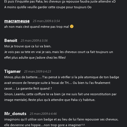
Et puis t’inquiète pas Paka, les cheveux ça repousse faudra juste attendre xD
A moins qu’elle veuille garder cette coupe pour toujours Oo
macrameuse
25 mars 2009 à 3:54
ah non mais c’est quand même pas trop mal
Benoit
25 mars 2009 à 3:56
Moi je trouve que ca lui va bien.
Je vois pas sa tete en vrai je sais, mais les cheveux court ca fait toujours un
effet plus adulte que j’adore chez les filles!
Tigamer
25 mars 2009 à 4:23
Mince, plus de batterie…. T’as pensé à vérifier si la pile atomique de ton badge
avait encore de l’energie suite à l’essai de TH… Ou bien tu l’as finalement
cassé… La garantie finit quand ?
Sinon, Leamlu, cette coiffure te va bien (je me suis fait une reconstitution par
image mentale). Reste plus qu’à attendre que Paka s’y habitue.
Mr_donuts
25 mars 2009 à 4:46
imaginons qu’il utilise son badge et au lieu de lui faire repousser ses cheveux,
elle devienne une hippie…non trop gore a imaginer^^