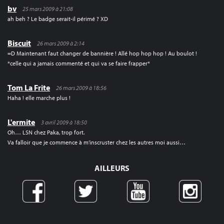
bv
25 mars 2009 à 21:08
ah beh ? Le badge serait-il périmé ? XD
Biscuit
26 mars 2009 à 2:14
=D Maintenant faut changer de bannière ! Allé hop hop hop ! Au boulot !
*celle qui a jamais commenté et qui va se faire frapper*
Tom La Frite
26 mars 2009 à 18:56
Haha ! elle marche plus !
L'ermite
3 avril 2009 à 18:50
Oh… LSN chez Paka, trop fort.
Va falloir que je commence à m’inscruster chez les autres moi aussi…
AILLEURS