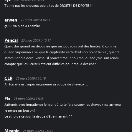
T’aime pas les cheveux court, t’es de DROITE ! DE DROITE !!!!
arwen
25 mars 2009 à 10:11
ça lui va bien a Leamlu!
Pencal
25 mars 2009 à 10:17
Que c dur quand on découvre que ses pouvoirs ont des limites.. C comme
quand Superman a vu que la cryptonite verte était son point faible , quand
James Bond a découvert qu’il pouvait mourir ou moi quand j’me suis rendu
compte que les Ferraris étaient difficiles pour moi à dessiner !!
CLR
25 mars 2009 à 10:19
Arrête, elle est super mignonne sa coupe de cheveux…
Flx
25 mars 2009 à 11:38
J’attends avec impatience le jour où tu te fera couper las cheveux (ça arrivera
je pense un jour ><)
Le strip de ce jour là risque d’être marrant ^^
Meanie
25 mars 2009 à 11:53