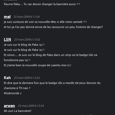
Pauvre Paka… Tu vas devoir changer la bannière aussi ^^
mel
25 mars 2009 à 11:54
je suis curieuse de voir sa nouvelle tête, si elle viens samedi ^^
et toi ça t’as pas donné envie de les raccourcir un peu, histoire de changer?
LSN
25 mars 2009 à 13:02
Je suis sur le blog de Paka \o/ !
Je suis sur le blog de Paka \o/ !
Et sinon… Je suis sur le blog de Paka dans un strip où le badge Ubi ne
fonctionne pas \o/ !
Et j’aime bien la nouvelle coupe de Leamlu moi x) !
Kah
25 mars 2009 à 13:22
Et dire que la derniere fois que le badge Ubi a merdé sté pour donner du
charisme à TH nan ?
Miséricorde :/
arwen
25 mars 2009 à 13:34
Ah oui! La bannière!!