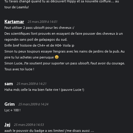
Tu l’avais changé quand tu as découvert Hippy et sa nouvelle coiffure… au
tour de Leamlu!
Kartamar
25 mars 2009 à 14:01
Faut utiliser 2 pass ubisoft pour les cheveux :/
Des scientifiques l’ont prouvés en essayant de faire pousser des cheveux à un
ragondin sans poil de galapagos du sud.
Enfin bref histoire de Ch4+ et de H04- Voila :p
Sinon tu peux toujours essayer l’engrais avec les nains de jardins de la pub. Au
pire tu lui achetes une perruque
Sinon Lucie, J’te soutient pour suporter un pass ubisoft. Faut avoir du courage.
Tous avec toi lucie !
sam
25 mars 2009 à 14:21
Haha mdr, celle la ma bien faite rire ! (pauvre Lucie !)
Grim
25 mars 2009 à 14:24
Lyc + 100 !
Jej
25 mars 2009 à 14:53
aaah le pouvoir du badge a ses limites! j’me disais aussi …