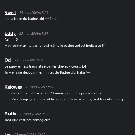
Swell
25 mars 2009 à 7:23
par la force du badge ubi ^^ ? mdr
Eddy
25 mars 2009 à 7:34
Aahhh D=
Mais comment tu vas faire si même le badge ubi est ineficasse ?!?!
Od
25 mars 2009 à 8:00
Le pauvre il est traumatisé par les cheveux courts lol
Tu viens de découvrir les limites du Badge Ubi haha ^^
Kaiowas
25 mars 2009 à 9:18
Ben alors ? Une ptit faiblesse ? T’aurais perdu tes pouvoirs ? :p
En même temps je comprend ta copz, les cheveux longs, faut les entretenir :p
Padls
25 mars 2009 à 9:39
Tant que c’est pas contagieux…
Lyc
25 mars 2009 à 10:09