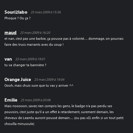
Souri2labo
25 mars 2009 à 15:36
Phoque ? Ou ça ?
maud
25 mars 2009 à 16:20
et nan, c’est pas une barbie, ça pousse pas à volonté… dommage, on pourrais
faire des trucs marrants avec du coup !
van
25 mars 2009 à 19:01
tu va changer ta bannière ?
Orange Juice
25 mars 2009 à 19:04
Oooh, mais chuis sure que tu vas y arriver ^^
Emilie
25 mars 2009 à 20:06
Mais nooooon, savez rien compris les gens, le badge n’a pas perdu ses
pouvoirs, c’est juste qu’il a un effet à retardement, surement demain, les
cheveux de Leamlu auront poussé demain… (ou pas xD, enfin si un tout petit
chouilla minuscule)