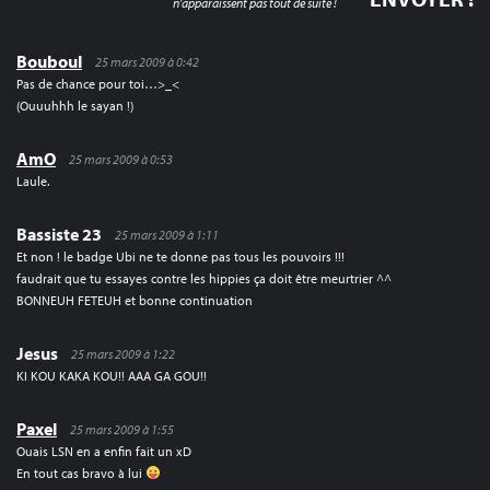
n'apparaissent pas tout de suite !
Bouboul
25 mars 2009 à 0:42
Pas de chance pour toi…>_<
(Ouuuhhh le sayan !)
AmO
25 mars 2009 à 0:53
Laule.
Bassiste 23
25 mars 2009 à 1:11
Et non ! le badge Ubi ne te donne pas tous les pouvoirs !!!
faudrait que tu essayes contre les hippies ça doit être meurtrier ^^
BONNEUH FETEUH et bonne continuation
Jesus
25 mars 2009 à 1:22
KI KOU KAKA KOU!! AAA GA GOU!!
Paxel
25 mars 2009 à 1:55
Ouais LSN en a enfin fait un xD
En tout cas bravo à lui