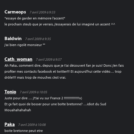
Carmeops
7 avril 2009 à 9:33
*essaye de garder en mémoire l’accent*
le prochain steub que je verrais, j’essayerais de lui imaginé un accent ^^
Baldwin
7 avril 2009 à 9:35
j’ai bien rigolé monsieur °°
Cath_woman
7 avril 2009 à 9:57
Ah Paka.. comment dire.. depuis que je t’ai découvert fan je suis! Donc j’en fais
profiter mes contacts facebook et twitter!!! Et aujourd’hui cette vidéo… trop
drôle!!!! mais trop de mouches c’est vrai.
Tonio
7 avril 2009 à 10:05
Juste pour dire … j’t’ai vu sur France 2 !!!!!!!!!!!!!!!!!x)
Et ça fait quoi de bosser pour une boîte bretonne? …idiot du Sud
Mouahahahahah
Paka
7 avril 2009 à 10:08
boite bretonne peut etre