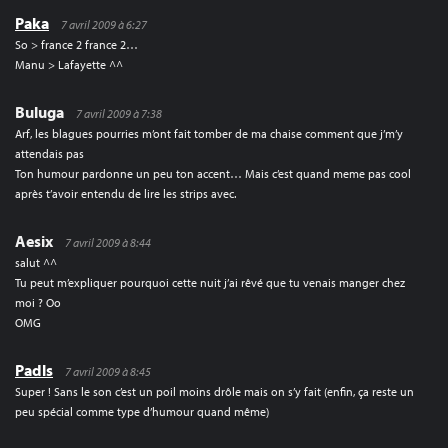
Paka
7 avril 2009 à 6:27
So > france 2 france 2…
Manu > Lafayette ^^
Buluga
7 avril 2009 à 7:38
Arf, les blagues pourries m’ont fait tomber de ma chaise comment que j’m’y
attendais pas
Ton humour pardonne un peu ton accent… Mais c’est quand meme pas cool
après t’avoir entendu de lire les strips avec.
Aesix
7 avril 2009 à 8:44
salut ^^
Tu peut m’expliquer pourquoi cette nuit j’ai rêvé que tu venais manger chez
moi ? Oo
OMG
Padls
7 avril 2009 à 8:45
Super ! Sans le son c’est un poil moins drôle mais on s’y fait (enfin, ça reste un
peu spécial comme type d’humour quand même)