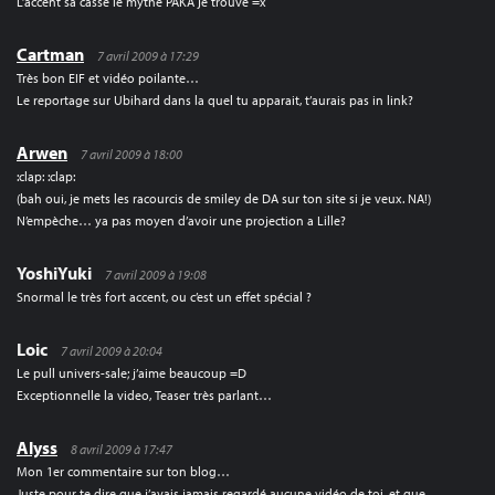
L’accent sa casse le mythe PAKA je trouve =x
Cartman
7 avril 2009 à 17:29
Très bon EIF et vidéo poilante…
Le reportage sur Ubihard dans la quel tu apparait, t’aurais pas in link?
Arwen
7 avril 2009 à 18:00
:clap: :clap:
(bah oui, je mets les racourcis de smiley de DA sur ton site si je veux. NA!)
N’empèche… ya pas moyen d’avoir une projection a Lille?
YoshiYuki
7 avril 2009 à 19:08
Snormal le très fort accent, ou c’est un effet spécial ?
Loic
7 avril 2009 à 20:04
Le pull univers-sale; j’aime beaucoup =D
Exceptionnelle la video, Teaser très parlant…
Alyss
8 avril 2009 à 17:47
Mon 1er commentaire sur ton blog…
Juste pour te dire que j’avais jamais regardé aucune vidéo de toi, et que