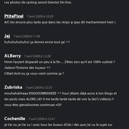
Les photos de casting seront bientot On-line.
PtitePixel
7 avril 2009 à 10:29
Arf, t’es encore plus tarés que dans tes strips :p (pas dit mechamment hein )
Jej
7 avril 2009 à 11:49
huhuhuhuhuhu! ça donne envie tout ça! ^^
ALBerry
7 avril 2009 à 12:28
Hmm l’accent disparaît un peu à la fin… Z’êtes sûrs qu’il est 100% sudiste ?
J’adore l’histoire des tuyaux ^^
C’était écrit ou ça vous vient comme ça ?
Zubriska
7 avril 2009 à 12:33
mouhahahhaaa ENOOOORRMMEEE ^^ hou! j’étaits déjà accro à ton blogs et
tes posts mais ALORS LA!! il me tarde tarde tarde de voir la (les?) vidéo(s) !!
vous êtes génialissimes continuez =D!!
Cochenille
7 avril 2009 à 12:41
je t’ai vu, je t’ai vu ! avec tous les locaux d’Ubi ! dès que j’ai vu le sujet sur