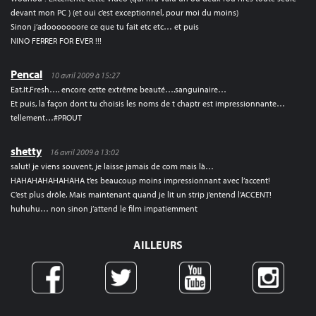
devant mon PC ) (et oui c’est exceptionnel, pour moi du moins)
Sinon j’adooooooore ce que tu fait etc etc… et puis
NINO FERRER FOR EVER !!!
Pencal
10 avril 2009 à 15:27
Eat.It.Fresh…. encore cette extrême beauté….sanguinaire…
Et puis, la façon dont tu choisis les noms de t chaptr est impressionnante…
tellement…#PROUT
shetty
16 avril 2009 à 13:02
salut! je viens souvent, je laisse jamais de com mais là…
HAHAHAHAHAHAHA t’es beaucoup moins impressionnant avec l’accent!
C’est plus drôle. Mais maintenant quand je lit un strip j’entend l’ACCENT!
huhuhu… non sinon j’attend le film impatiemment
AILLEURS