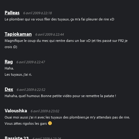
Palleas
6 avril 2009 à 22:18
Le plombier qui va vous filer des tuyaux, ça m’a fai pleurer de rire xD
Tapiokaman
6 avril 2009 à 22:44
Magnifique le coup du mec qui rentre dans un bar xD (et t’es passé sur FR2 je
crois :D)
Rag
6 avril 2009 à 22:47
Haha.
Les tuyaux, j’ai ri.
Dex
6 avril 2009 à 22:52
Hahaha, quel humour. Bonne petite vidéo pour se remettre la patate !
Valoushka
6 avril 2009 à 23:02
Ouai moi aussi j’ai ri avec les tuyaux des plombiers,je m’y attendais pas de rire.
Vous zêtes rigolos les gars
Bassiste 23
6 avril 2009 à 23:26