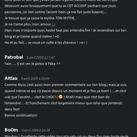
découvrir aussi brusquement que tu as CET ACCENT (sachant que j’suis
parisienne, j’ai rien contre l’accent hein, ça me fait juste bizarre)…
Je trouve que ça casse le mythe. TON MYTHE.
Je ne t’aime plus, mon amour. ;_;
(Nan mais n’importe quoi, keskil faut pas entendre/lire ! Je reviendrais sur ton
blog et je t’aime quand même ! =D
Ha et au fait… je voue un culte à tes cheveux ! >o< )
Patrobel
8 avril 2009 à 21:47
‘tain….. Il est sex le potos à Paka ^^
Altlau
8 avril 2009 à 23:09
Comme Alyss, c’est aussi mon premier commentaire sur ton blog,( mais je suis
quand même ce qui s’y passe depuis un moment et je fais ça bien! ) …et c’est
vrai que l’accent… c’est le CHOC! (
) Ahah! mais que c’est bon de
l’entendre!… Et franchement c’est largement mieux que celui que j’entends
dans l’est!
Bonne continuation!
BoOm
9 avril 2009 à 20:58
Wouhou ! Excellente cette vidéo (qui m’a valu un ou deux fou rires toute seule