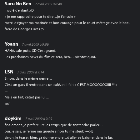
Saru No Ben
7 avril 2009 à 8:48
inculé d’enfant xD
« je me rapproche pour te dire…je t’encule »
merci d’égayer ma matinée et bon courage pour le court métrage avec le beau
frere de George Lucas :p
Yoann
7 avril 2009 à 9:06
HAHA, sale pute. XD C’est grand.
Les prochaines news du film ce sera, ben… bientot quoi.
LSN
7 avril 2009 à 9:14
Sinon, dans le même genre…
C’est un gars il rentre dans un café, et il fait « C’EST MOOOOOOOIIII !!! »
…
Mais en fait, c’était pas lui…
\o/
doykim
7 avril 2009 à 9:29
finalement, je préfère lire les strips que de t’entendre parler…
oui, je sais, je ferme ma gueule sinon tu me steub —>[]
sinon, le teaser, bien, ça donne envie…d’aller se baigner dans le lac.