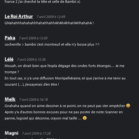
france 2 j’ai cherché ta tête et celle de Bambii x)
Le Roi Arthur
7 avril 2009 à 12:49
GNahahhhahahahhhahahhahhAHAhAhhaHAHhahahA !
Paka
7 avril 2009 à 13:00
cochenille > bambii c’est montreuil et elle n’y bosse plus ^^
Lélé
7 avril 2009 à 15:38
Mouah, on dirait bien que l’espla dégage des ondes forts étranges… Je me
trompe ?
En tout cas, si y’a une diffusion Montpelliéraine, et que j’arrive à me tenir au
courant […], j’essayerais d’en être !
Melk
7 avril 2009 à 16:18
Gnahaha quand on aime dessiner à ce point, on ne peut pas s’en empêcher
Après y’a d’autres bonnes excuses pour ne pas poster de note: Scanner en
panne, logiciel qui déconne, crayon mal taillé …
Magni
7 avril 2009 à 17:28