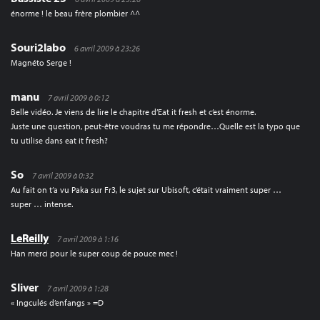
énorme ! le beau frère plombier ^^
Souri2labo
6 avril 2009 à 23:26
Magnéto Serge !
manu
7 avril 2009 à 0:12
Belle vidéo. Je viens de lire le chapitre d’Eat it fresh et c’est énorme.
Juste une question, peut-être voudras tu me répondre…Quelle est la typo que
tu utilise dans eat it fresh?
So
7 avril 2009 à 0:32
Au fait on t’a vu Paka sur Fr3, le sujet sur Ubisoft, c’était vraiment super …
super … intense.
LeReilly
7 avril 2009 à 1:16
Han merci pour le super coup de pouce mec !
Sliver
7 avril 2009 à 1:28
« Ingculés d’enfangs » =D