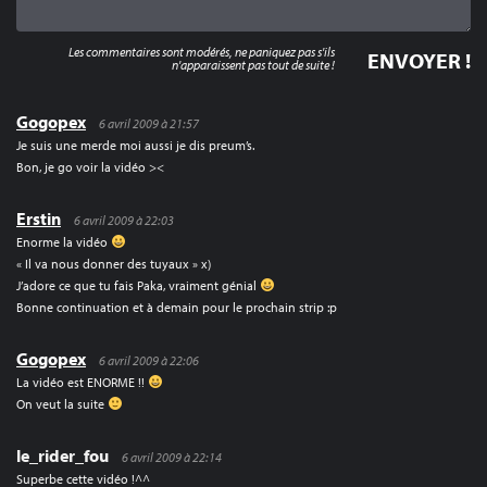
Les commentaires sont modérés, ne paniquez pas s'ils
n'apparaissent pas tout de suite !
Gogopex
6 avril 2009 à 21:57
Je suis une merde moi aussi je dis preum’s.
Bon, je go voir la vidéo ><
Erstin
6 avril 2009 à 22:03
Enorme la vidéo
« Il va nous donner des tuyaux » x)
J’adore ce que tu fais Paka, vraiment génial
Bonne continuation et à demain pour le prochain strip :p
Gogopex
6 avril 2009 à 22:06
La vidéo est ENORME !!
On veut la suite
le_rider_fou
6 avril 2009 à 22:14
Superbe cette vidéo !^^