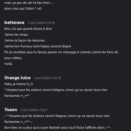
mais ya pas de ubi la bas hein…
alors c’est qui l’idiot ? =D
betterave
7 avril 2009 à 10:18
Bon, j’ai pas grand-chose à dire.
J’aime tes strips.
J’aime ta façon de dessiner.
J’aime ton humour anti-hippy second degré.
Pis je voudrais que tu fasses passer un message à Leamlu: j’aime les fans de
jeux vidéos.
Voilà.
Orange Juice
7 avril 2009 à 10:18
Paka, je t’aime O_O
**j’espere que les acteurs seront bôgoss, sinon ça va casser tous mes
fantasmes =_=**
Yoann
7 avril 2009 à 10:27
« **j’espere que les acteurs seront bôgoss, sinon ça va casser tous mes
fantasmes =_=** »
Bon ben on a plus qu’a sucer Bastien pour qu’il fasse l’affiche alors. ^^