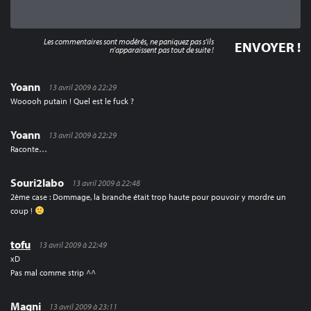
Les commentaires sont modérés, ne paniquez pas s'ils
n'apparaissent pas tout de suite !
Yoann
13 avril 2009 à 22:29
Wooooh putain ! Quel est le fuck ?
Yoann
13 avril 2009 à 22:29
Raconte…
Souri2labo
13 avril 2009 à 22:48
2ème case : Dommage, la branche était trop haute pour pouvoir y mordre un
coup !
tofu
13 avril 2009 à 22:49
xD
Pas mal comme strip ^^
Magni
13 avril 2009 à 23:11