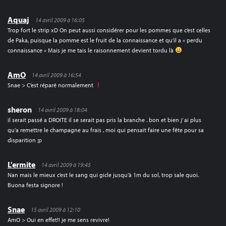
Aquaj
14 avril 2009 à 16:05
Trop fort le strip xD On peut aussi considérer pour les pommes que c’est celles
de Paka, puisque la pomme est le fruit de la connaissance et qu’il a « perdu
connaissance » Mais je me tais le raisonnement devient tordu là
AmO
14 avril 2009 à 16:54
Snae > C’est réparé normalement
sheron
14 avril 2009 à 18:04
il serait passé a DROITE il se serait pas pris la branche . bon et bien j’ ai plus
qu’a remettre le champagne au frais , moi qui pensait faire une fête pour sa
disparition ;p
L'ermite
14 avril 2009 à 19:45
Nan mais le mieux c’est le sang qui gicle jusqu’à 1m du sol, trop sale quoi.
Buona festa signore !
Snae
15 avril 2009 à 12:10
AmO > Oui en effet!! je me sens revivre!