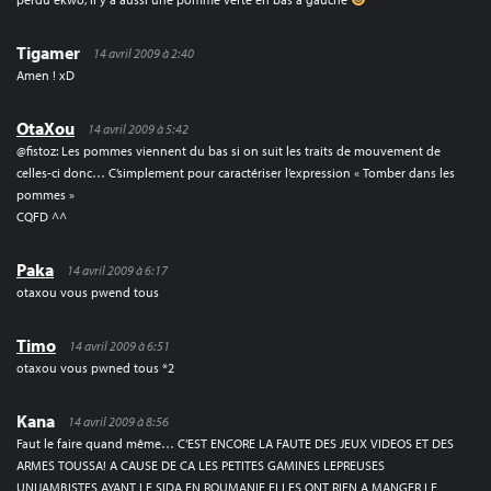
Tigamer
14 avril 2009 à 2:40
Amen ! xD
OtaXou
14 avril 2009 à 5:42
@fistoz: Les pommes viennent du bas si on suit les traits de mouvement de
celles-ci donc… C’simplement pour caractériser l’expression « Tomber dans les
pommes »
CQFD ^^
Paka
14 avril 2009 à 6:17
otaxou vous pwend tous
Timo
14 avril 2009 à 6:51
otaxou vous pwned tous *2
Kana
14 avril 2009 à 8:56
Faut le faire quand même… C’EST ENCORE LA FAUTE DES JEUX VIDEOS ET DES
ARMES TOUSSA! A CAUSE DE CA LES PETITES GAMINES LEPREUSES
UNIJAMBISTES AYANT LE SIDA EN ROUMANIE ELLES ONT RIEN A MANGER LE