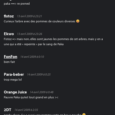
paka ==> re pwned
fistoz
13 avril 2009 à 23:21
Curieux l’arbre avec des pommes de couleurs diverses
Ekwo
13 avril 2009 à 23:26
Fistoz => mais non, elles sont jaunes les pommes de cet arbres, mais y en a
une qui a été « repeinte » par le sang de Paka
FonFon
14 avril 2009 à 0:10
bien fait
Para-beber
14 avril 2009 à 0:25
trop mega lol
Orange Juice
14 avril 2009 à 0:48
Pauvre Paka qu’est tout grand en plus ><
2DT
14 avril 2009 à 2:35
perdu ekwo, il y a aussi une pomme verte en bas a gauche