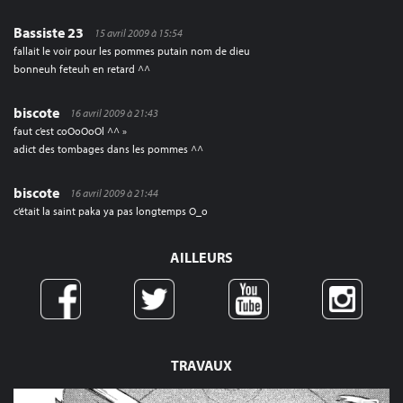
Bassiste 23
15 avril 2009 à 15:54
fallait le voir pour les pommes putain nom de dieu
bonneuh feteuh en retard ^^
biscote
16 avril 2009 à 21:43
faut c’est coOoOoOl ^^ »
adict des tombages dans les pommes ^^
biscote
16 avril 2009 à 21:44
c’était la saint paka ya pas longtemps O_o
AILLEURS
TRAVAUX