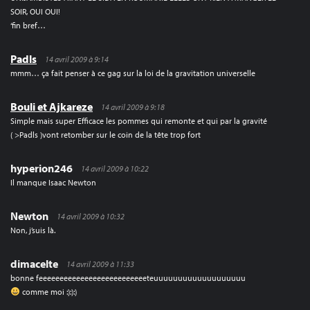
SOIR, OUI OUI!
‘fin bref…
Padls
14 avril 2009 à 9:14
mmm… ça fait penser à ce gag sur la loi de la gravitation universelle
Bouli et Ajkareze
14 avril 2009 à 9:18
Simple mais super Efficace les pommes qui remonte et qui par la gravité
( >Padls )vont retomber sur le coin de la tête trop fort
hyperion246
14 avril 2009 à 10:22
Il manque Isaac Newton
Newton
14 avril 2009 à 10:32
Non, j’suis là.
dimacelte
14 avril 2009 à 11:33
bonne feeeeeeeeeeeeeeeeeeeeeeeeeeteuuuuuuuuuuuuuuuuuuu
comme moi :):):)