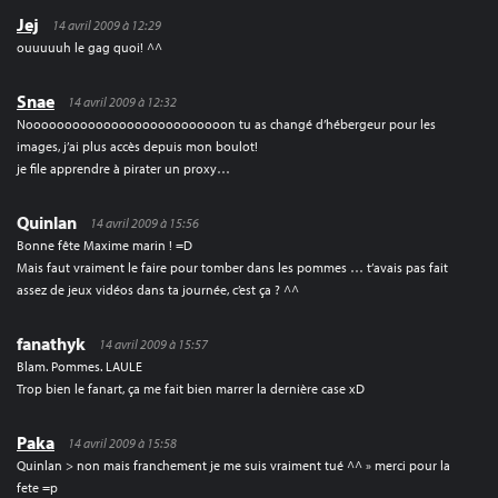
Jej
14 avril 2009 à 12:29
ouuuuuh le gag quoi! ^^
Snae
14 avril 2009 à 12:32
Noooooooooooooooooooooooooon tu as changé d’hébergeur pour les
images, j’ai plus accès depuis mon boulot!
je file apprendre à pirater un proxy…
Quinlan
14 avril 2009 à 15:56
Bonne fête Maxime marin ! =D
Mais faut vraiment le faire pour tomber dans les pommes … t’avais pas fait
assez de jeux vidéos dans ta journée, c’est ça ? ^^
fanathyk
14 avril 2009 à 15:57
Blam. Pommes. LAULE
Trop bien le fanart, ça me fait bien marrer la dernière case xD
Paka
14 avril 2009 à 15:58
Quinlan > non mais franchement je me suis vraiment tué ^^ » merci pour la
fete =p