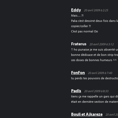
Eddy
20 avril 2009 à 2:25
Mais… ?!
Paka s’est dessiné deux fois dans 
copier/coller ?!
C’est pas normal Oo
Fraterus
20 avril 2009 à 3:12
† ho punaise je me suis absenté un
bonne dédicace et de bon strip trop F
ces doses de bonnes humeurs ^^
FonFon
20 avril 2009 à 7:40
tu perds tes pouvoirs de destructio
Padls
20 avril 2009 à 8:33
tiens ça me rappelle un gars qui 
était en dernière section de materne
Bouli et Ajkareze
20 avril 2