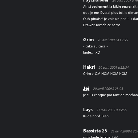
20 avril 2009 à 1
Ah si seulement la bible reprenait 
que je me lèverai plus tôt le dima
Ouh pinaise! je vois un phallus da
Drawer sort de ce corps
Grim
20 avril 2009 à 19:55
« cake au caca »
laule… XD
Hakri
20 avril 2009 à 22:34
Grim > OM NOM NOM NOM
Jej
20 avril 2009 à 23:03
je suis choqué par tant de méchanc
Lays
21 avril 2009 à 15:56
Kugelhopf. Bien.
Bassiste 23
21 avril 2009 à 20
gros laule le fanart ^^