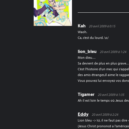
L’ARTICLE
Kah
20 avril 2009 à 0:15
Waoh.
Ca, c’est du lourd. \o/
lion_bleu
20 avril 2009 à 1:24
Mon dieu…
Sa devient de plus en plus grave…
C’est l’histoire d’un mec qui s’appe
des amis étranges,Il aime le raggae 
Vous pouvez lui envoyez vos do
Tigamer
20 avril 2009 à 1:35
Ah il est loin le temps où Jesus de
Eddy
20 avril 2009 à 2:24
Lion bleu -> Ici, il ne faut pas dir
(Jesus Christ prononcé a l’américai