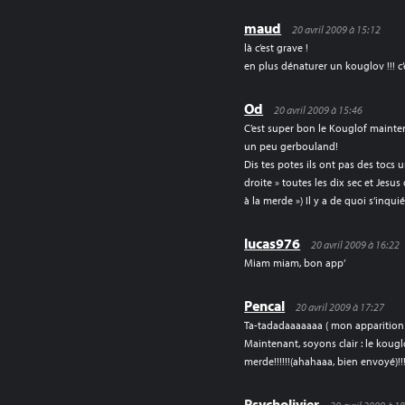
maud
20 avril 2009 à 15:12
là c’est grave !
en plus dénaturer un kouglov !!! c’
Od
20 avril 2009 à 15:46
C’est super bon le Kouglof mainten
un peu gerbouland!
Dis tes potes ils ont pas des tocs 
droite » toutes les dix sec et Jesu
à la merde ») Il y a de quoi s’inquié
lucas976
20 avril 2009 à 16:22
Miam miam, bon app’
Pencal
20 avril 2009 à 17:27
Ta-tadadaaaaaaa ( mon apparition 
Maintenant, soyons clair : le kougl
merde!!!!!!(ahahaaa, bien envoyé)!!
Psycholivier