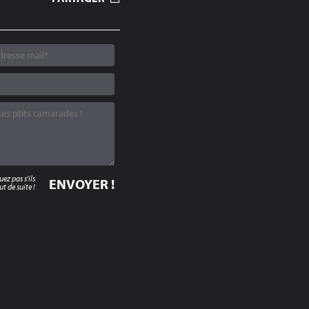
z pas s'ils
t de suite !