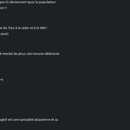
ippie ils deviennent quoi la population
bon !!
du Tryo à la radio et à la télé !
 quoi)
é mental de jésus c’est encore détériorer
 =)
glof est une specialité alsacienne et ca