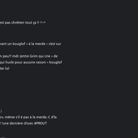
est pas chrétien tout ça !! ^-^
ant un kouglof « à la merde » c’est sur
un peu?! mdr (entre Grim qui crie « de
s qui hurle pour aucune raison « kouglof
ter lol
)
ov, même s’il é pas à la merde, C d’la
!! ‘une dernière choes :#PROUT