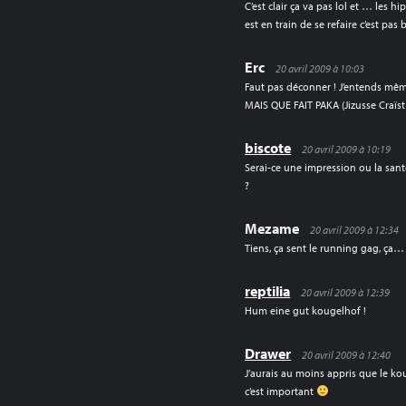
C’est clair ça va pas lol et … les h
est en train de se refaire c’est pas 
Erc
20 avril 2009 à 10:03
Faut pas déconner ! J’entends même 
MAIS QUE FAIT PAKA (Jizusse Craïst
biscote
20 avril 2009 à 10:19
Serai-ce une impression ou la sant
?
Mezame
20 avril 2009 à 12:34
Tiens, ça sent le running gag, ça…
reptilia
20 avril 2009 à 12:39
Hum eine gut kougelhof !
Drawer
20 avril 2009 à 12:40
J’aurais au moins appris que le kou
c’est important