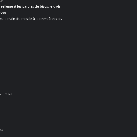
8:04
réellement les paroles de Jésus, je crois
nche
ns la main du messie à la première case,
eté! lol
:46