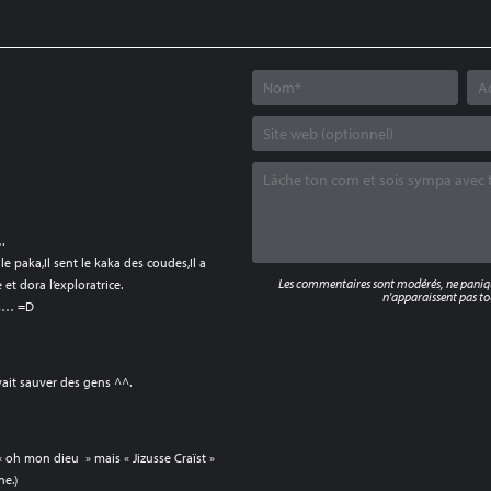
.
lle paka,Il sent le kaka des coudes,Il a
Les commentaires sont modérés, ne panique
et dora l’exploratrice.
n'apparaissent pas tou
ns… =D
vait sauver des gens ^^.
e « oh mon dieu » mais « Jizusse Craïst »
ne.)