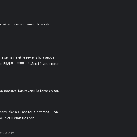
la même position sans utiliser de
e semaine et je reviens içi avec de
RAI !!!!!!!!!!!!!!!!!!!! Merci à vous pour
n massive, fais revenir la force en toi…
disait Cake au Caca tout le temps… on
lle et il était très con
009 à 9:39