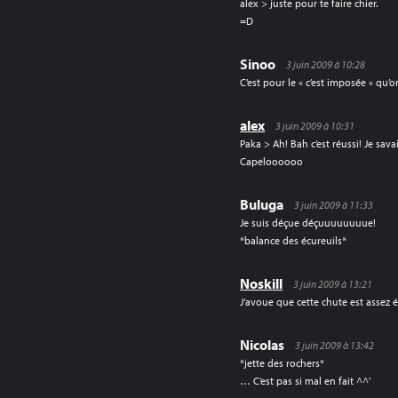
alex > juste pour te faire chier.
=D
Sinoo
3 juin 2009 à 10:28
C’est pour le « c’est imposée » qu’o
alex
3 juin 2009 à 10:31
Paka > Ah! Bah c’est réussi! Je sav
Capeloooooo
Buluga
3 juin 2009 à 11:33
Je suis déçue déçuuuuuuuue!
*balance des écureuils*
Noskill
3 juin 2009 à 13:21
J’avoue que cette chute est assez
Nicolas
3 juin 2009 à 13:42
*jette des rochers*
… C’est pas si mal en fait ^^’