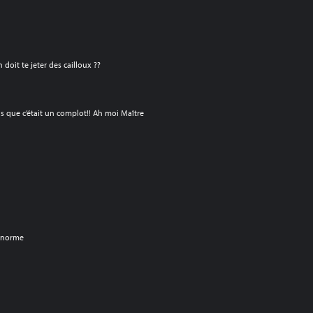
n doit te jeter des cailloux ??
ais que c’était un complot!! Ah moi Maître
 énorme