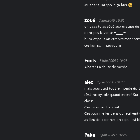
Muahaha j’ai spoilé ça hier
zoué
3 juin 2009 à 9:05
gniaaaa tu as cédé aux groupe de 
donc pas la vérité =____=
hum, et peut on être vraiment cert
ces lignes… huuuuum
Fools
3 juin 2009 à 10:23
Albatar. La chute de merde.
alex
3 juin 2009 à 10:24
mais pourquoi tout le monde écrit «
c’est incroyable quand meme! Surt
chose!
C’est vraiment la lose!
C’est comme les gens qui écrivent «
au lieu de « connexion » (qui est b
Paka
3 juin 2009 à 10:26