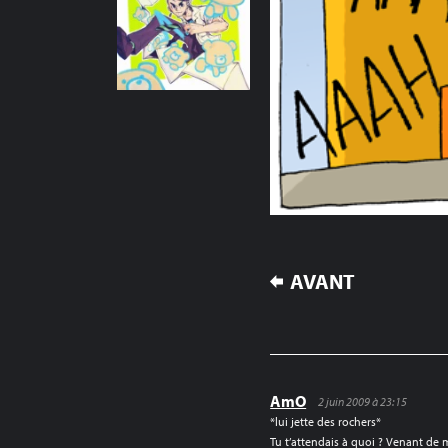
NAVIGATION
AVANT
DE
L’ARTICLE
AmO
2 juin 2009 à 23:15
*lui jette des rochers*
Tu t’attendais à quoi ? Venant de 