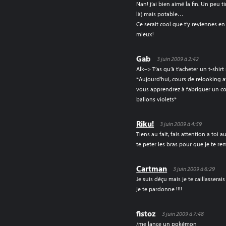
Nan! j’ai bien aimé la fin. Un peu tir
là) mais potable…
Ce serait cool que t’y reviennes en
mieux!
Gab
3 juin 2009 à 2:42
Alk–> T’as qu’à t’acheter un t-shir
*Aujourd’hui, cours de relooking
vous apprendrez à fabriquer un co
ballons violets*
Riku!
3 juin 2009 à 4:59
Tiens au fait, fais attention a toi 
te peter les bras pour que je te r
Cartman
3 juin 2009 à 6:29
Je suis déçu mais je te caillasserais
je te pardonne !!!!
fistoz
3 juin 2009 à 7:48
/me lance un pokémon