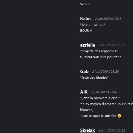
Salaud.
Kalos
2 juin 2009 à 23:25
*Jete un caillou*
BOUUH!
azrielle
2 juin 2009 à 23:27
*projette des reproches*
tu mériterais pire pourtant !
Gab
2 juin 2009 à 23:29
*Jette des hippies*
AlK
2 juin 2009 à 23:41
* jette la première pierre *
Y-a-t’y moyen d’acheter un Tshirt 
blanche)
Juste pasque je suis fan
Sixelak
2 juin 2009 à 23:42