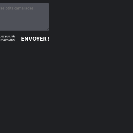
z pas s'ils
t de suite !