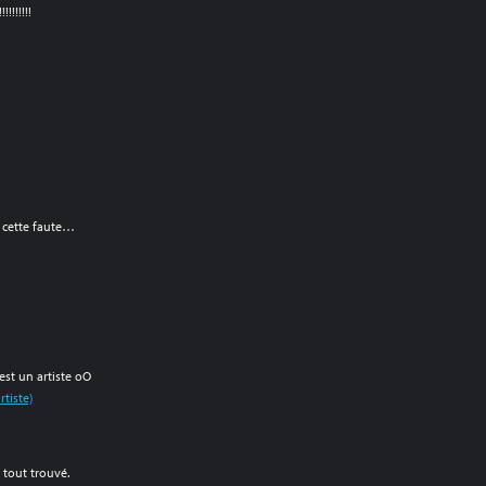
!!!!!!!
r cette faute…
 est un artiste oO
rtiste)
 tout trouvé.