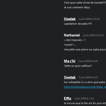
C’est quoi cette chute de merde!!!!!!!!
Je suis vraiment déçu
Sixelak
2 juin 2009 à 23:43
Lapidation de paka !!!!!
Nathaniel
2 juin 2009 à 23:54
« c’est imposés » ?
*outch*…
/me jette une pierre sur paka pou
Ma c'hi
3 juin 2009 à 0:26
*jette un gros cailloux*
Sixelak
3 juin 2009 à 0:51
Sur wikipédia il y a écris que paka
http://fr.wikipedia.org/wiki/Paka_(a
Effix
3 juin 2009 à 1:43
Je trouve que le fan art du jour est