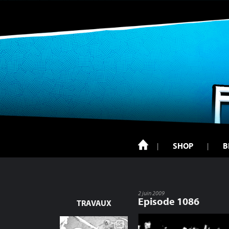
SHOP
B
2 juin 2009
Episode 1086
TRAVAUX