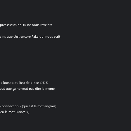
pressssssssion, tu ne nous révèlera
ains que c’est encore Paka qui nous écrit
 loose » au lieu de « lose »?????
out que ça ne veut pas dire la meme
 connection » (qui est le mot anglais)
ien le mot Français.)