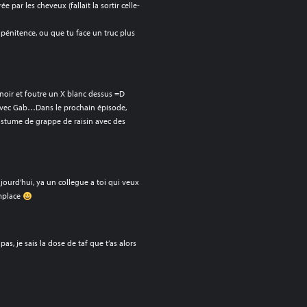
ée par les cheveux (fallait la sortir celle-
 pénitence, ou que tu face un truc plus
t noir et foutre un X blanc dessus =D
 avec Gab…Dans le prochain épisode,
stume de grappe de raisin avec des
aujourd’hui, ya un collegue a toi qui veux
emplace
 pas, je sais la dose de taf que t’as alors