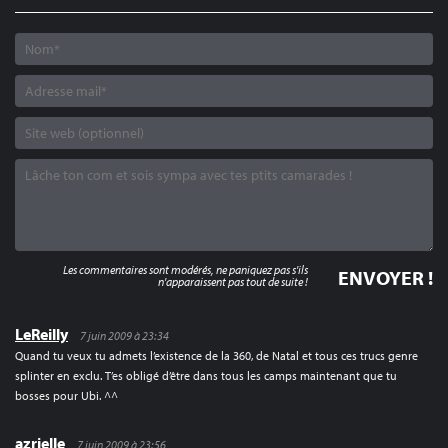
Les commentaires sont modérés, ne paniquez pas s'ils
n'apparaissent pas tout de suite !
LeReilly
7 juin 2009 à 23:34
Quand tu veux tu admets l’existence de la 360, de Natal et tous ces trucs genre
splinter en exclu. T’es obligé d’être dans tous les camps maintenant que tu
bosses pour Ubi. ^^
azrielle
7 juin 2009 à 23:56