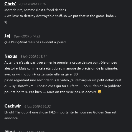
Chris'
8 juin 2009 à 13:16
Mort de rire, comme il est à fond dedans
« We love to destroy destroyable stuff, so we put that in the game, haha »
x)
Jej
8 juin 2009 à 14:22
ça a l’air génial mais pas évident à jouer!
Nexus
8 juin 2009 à 15:11
Autant je n’avais pas trop aimer le premier a cause de son contrôle un peu
aléatoire. Mais comme cela était du au manque de précision de la wiimote,
avec ce wii motion +, cette suite, elle va gérer 8D
ps: en regardant une seconde fois la vidéo, j’ai remarquer un petit détail, c’est
du « By Ubisoft » °° Tu bosse chez qui toi au faite … ^^’ Tu fais de la publicité
pour ta boite :O Pas bien … Mais on t’en veux pas, sa déchire
Cachwir
8 juin 2009 à 16:32
Eh oh! T’as oublié une chose TRES importante: le nouveau Golden Sun est
annoncé!