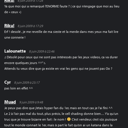
Riku!
8 juin 2009 à 17:28
Ya que moi qui a remarqué l’ENORME faute ? ( ce qui n’engage que moi au lieu
de « ceux »)
Riku!
8 juin 2009 à 17:29
Erf ! desolé , je me reveille de ma sieste et la merde dans mes yeux ma fait lire
une connerie !
Lalounette
8 juin 2009 à 22:46
.:: Désolé pour ceux qui ne sont pas intéressés par les jeux videos, ca va durer
encore quelques jours ^^” ::.
Attends tu veux dire que ça existe en vrai les gens qui ne jouent pas Oo ?
Cyr
8 juin 2009 à 23:17
pas loin en effet ^^
Muad
9 juin 2009 à 9:48
Je peux pas dire que j’etais hyper fan du 1er, mais en tout cas je l’ai fini ^^
Le 2 à l’air pas mal du tout, plus précis, le cell shading donne bien… Y’a qu’un
truc que je trouve bizarre en fait : le nom !
C’est vendeur, c’est sûr, puisque
tout le monde connait le 1er, mais à part le fait qu’on ai un katana dans la