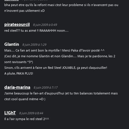
bha peut etre qu’ils la refont masi c’est leur probleme si ils n’avancent pas ou
n’inovent pas utilement xD
piratesourcil
8 juin 2009 à 0:49
red steel?? tu as aimé !! RAAAAHHH noon…
Glantin
8 juin 2009 à 1:29
Mais… Ce fan art sent bon la myrtille ! Merci Paka d’l’avoir posté ^^
(Ceci dit, je me nomme Glantin et non Glandin… Mais je te pardonne, les 2
sont ravissants *3*)
Sinon, s’ils arrivent à faire un Red Steel JOUABLE, ça peut claquouiller!
A plute, PAKA PLUS!
daria-marina
8 juin 2009 à 7:17
J’aime beaucoup le fan-art d’aujourd’hui (et tu t’en balances totalement mais
c’est cool quand même =D )
L!GhT
8 juin 2009 à 8:44
Il a l’air sympa le red steel 2^^