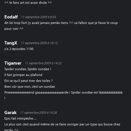
^^ le fans art est asser drole ^^
Eodalf
11 septembre 2009 à 8:03
Ah lol trop fort j’y avait jamais pen&s tiens ^^ va falloir que je fasse le coup
pour voir ^^
TangX
11 septembre 2009 à 10:13
y’a 2 épisodes 1130
Tigamer
11 septembre 2009 à 14:22
Spider sundae, Spider sundae !
Il fait grimper au plafond
Est ce qu’il peut tirer des toiles ?
Bien sûr que non, c’est un sundae
Preeeeeeeeeeeeend gaaaaaaaaaaaaaaarde ! Spider sundae est lààààààààààààà
!
Garak
11 septembre 2009 à 14:26
Epic fail n’empêche…
Le plus con c’est quand même de se faire corriger par un type qui bosse chez
mcdo. ^^