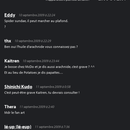
Eddy
10 septembre 2009 à 22:24
Spider sundae, il peut marcher au plafond.
?
thx
10 septembre 2009 à 22:29
Ben oui l’huile d’arachnide vous connaissez pas ?
Kaitren
10 septembre 2009 à 23:44
Je bosse chez McDo et je dis aussi arachnide, c’est grave ? ^^
Et au lieu de Potatoes je dis papattes…
Shinichi Kudo
11 septembre 2009 à 0:58
C’est peut-être grave Kaitren, tu devrais consulter !
Thera
11 septembre 2009 à 2:40
Mdr le fan art
lé-up (lé-eup)
11 septembre 2009 à 7:36