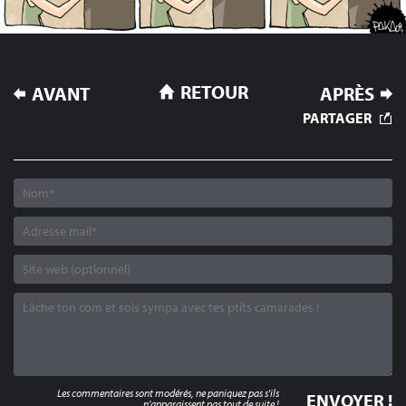
NAVIGATION
RETOUR
AVANT
APRÈS
DE
PARTAGER
L’ARTICLE
Les commentaires sont modérés, ne paniquez pas s'ils
n'apparaissent pas tout de suite !