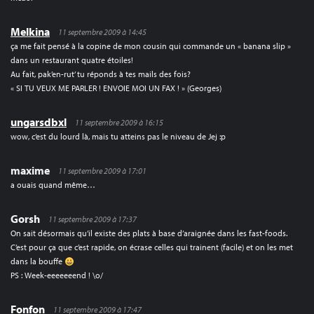
Melkina
11 septembre 2009 à 14:45
ça me fait pensé à la copine de mon cousin qui commande un « banana slip »
dans un restaurant quatre étoiles!
Au fait, pak’en-rut’ tu réponds à tes mails des fois?
« SI TU VEUX ME PARLER ! ENVOIE MOI UN FAX ! » (Georges)
ungarsdbxl
11 septembre 2009 à 16:15
wow, c’est du lourd là, mais tu atteins pas le niveau de Jej :p
maxime
11 septembre 2009 à 17:01
a ouais quand même…
Gorsh
11 septembre 2009 à 17:37
On sait désormais qu’il existe des plats à base d’araignée dans les fast-foods.
C’est pour ça que c’est rapide, on écrase celles qui trainent (facile) et on les met
dans la bouffe
PS : Week-eeeeeeend ! \o/
Fonfon
11 septembre 2009 à 17:47