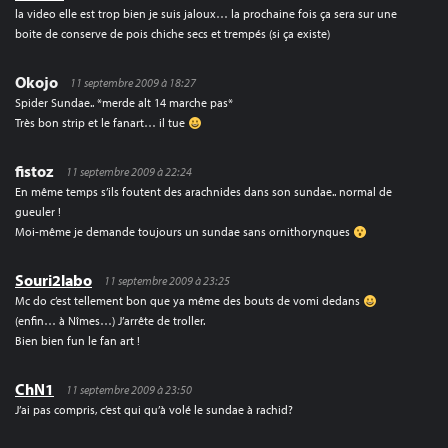
la video elle est trop bien je suis jaloux… la prochaine fois ça sera sur une
boite de conserve de pois chiche secs et trempés (si ça existe)
Okojo
11 septembre 2009 à 18:27
Spider Sundae.. *merde alt 14 marche pas*
Très bon strip et le fanart… il tue
fistoz
11 septembre 2009 à 22:24
En même temps s’ils foutent des arachnides dans son sundae.. normal de
gueuler !
Moi-même je demande toujours un sundae sans ornithorynques
Souri2labo
11 septembre 2009 à 23:25
Mc do c’est tellement bon que ya même des bouts de vomi dedans
(enfin… à Nîmes…) J’arrête de troller.
Bien bien fun le fan art !
ChN1
11 septembre 2009 à 23:50
J’ai pas compris, c’est qui qu’à volé le sundae à rachid?