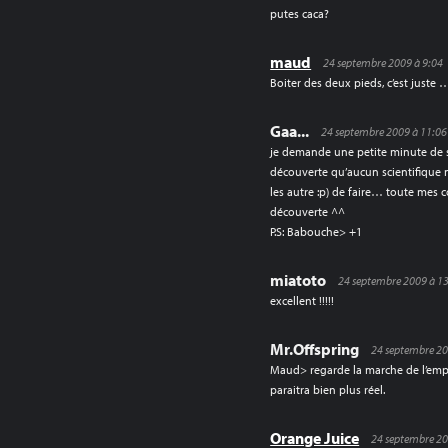
putes caca?
maud
24 septembre 2009 à 9:04
Boiter des deux pieds, c’est juste 
Gaa...
24 septembre 2009 à 11:06
je demande une petite minute de s
découverte qu’aucun scientifique n
les autre :p) de faire… toute mes
découverte ^^
P.S: Babouche> +1
miatoto
24 septembre 2009 à 1
excellent !!!!!
Mr.Offspring
24 septembre 20
Maud> regarde la marche de l’empe
paraitra bien plus réel.
Orange Juice
24 septembre 20