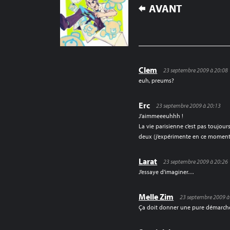
NAVIGATION
AVANT
DE
L’ARTICLE
Clem
23 septembre 2009 à 20:08
euh, preums?
Erc
23 septembre 2009 à 20:13
J’aimmeeeuhhh !
La vie parisienne c’est pas toujours
deux (j’expérimente en ce moment
Larat
23 septembre 2009 à 20:26
J’essaye d’imaginer…
Melle Zim
23 septembre 2009 à
Ça doit donner une pure démarche 