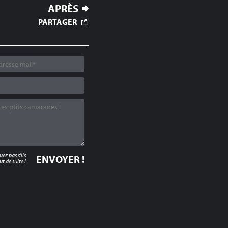
APRÈS
PARTAGER
z pas s'ils
t de suite !