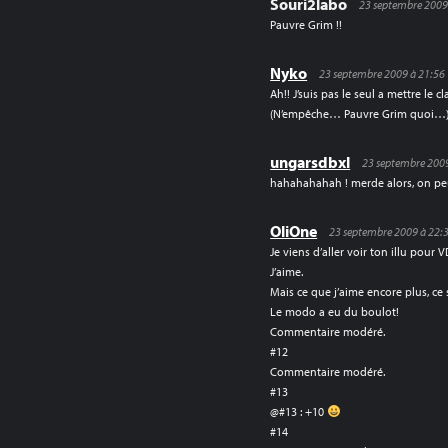
Souri2labo
23 septembre 2009
Pauvre Grim !!
Nyko
23 septembre 2009 à 21:56
Ah!! J’suis pas le seul a mettre le cl
(N’empêche… Pauvre Grim quoi…
ungarsdbxl
23 septembre 2009
hahahahahah ! merde alors, on pe
OliOne
23 septembre 2009 à 22:
Je viens d’aller voir ton illu pour 
J’aime.
Mais ce que j’aime encore plus, c
Le modo a eu du boulot!
Commentaire modéré.
#12
Commentaire modéré.
#13
@#13 : +10
#14