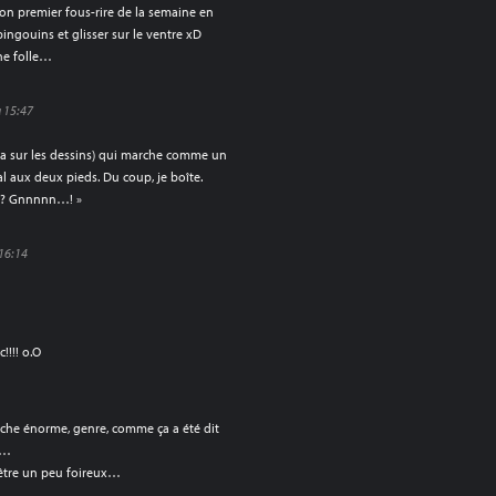
n premier fous-rire de la semaine en
ingouins et glisser sur le ventre xD
ne folle…
 15:47
l a sur les dessins) qui marche comme un
mal aux deux pieds. Du coup, je boîte.
aca? Gnnnnn…! »
16:14
!!!! o.O
che énorme, genre, comme ça a été dit
r…
t être un peu foireux…