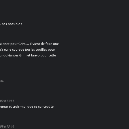
… pas possible !
ilence pour Grim… il vient de faire une
’a eu le courage (ou les couilles pour
 condoléances Grim et bravo pour cette
3:01
09 à 13:31
reur et crois-moi que ce concept te
09 à 15:44