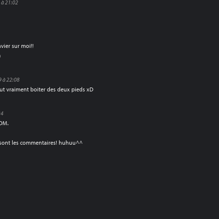
 à 21:02
avier sur moi!!
)
 à 22:08
ut vraiment boiter des deux pieds xD
34
VDM.
e sont les commentaires! huhuu^^