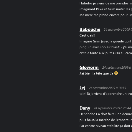
Huhuhu je viens de me prendre mo
imaginant Paka et Grim imiter les p
Ma mère me prend encore pour u
Babouche
24 septembre 2009 à
C’est clair!!
Imagine Grim (avec la gueule qu’i
pinguin avec son air blasé: « j’ai 
c’est la faute aux putes. Ou au c
Gloworm
24 septembre 2009 à 
J’ai bien la tête que t’a
Jej
24 septembre 2009 à 18:39
tain! là je viens d’apprendre un truc
Dany
24 septembre 2009 à 20:44
Hehehehe Ca doit faire une démar
plus haut, la marche de l’empereu
Par contre niveau stabilité ça doi