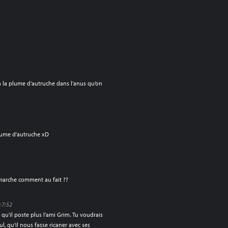
 la plume d’autruche dans l’anus qu’on
lume d’autruche xD
 marche comment au fait ??
 7:52
il qu’il poste plus l’ami Grim. Tu voudrais
ul, qu’il nous fasse ricaner avec ses