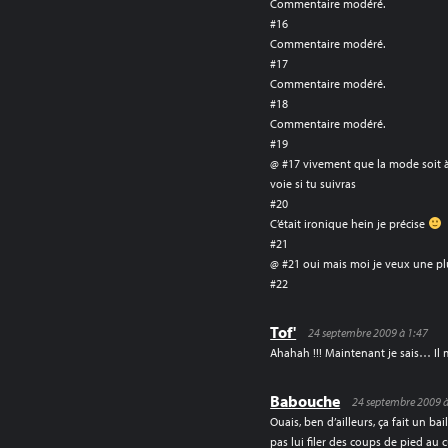
Commentaire modéré.
#16
Commentaire modéré.
#17
Commentaire modéré.
#18
Commentaire modéré.
#19
@ #17 vivement que la mode soit à
voie si tu suivras
#20
C’était ironique hein je précise
#21
@ #21 oui mais moi je veux une p
#22
Tof'
24 septembre 2009 à 1:47
Ahahah !!! Maintenant je sais… Il
Babouche
24 septembre 2009 à
Ouais, ben d’ailleurs, ça fait un ba
pas lui filer des coups de pied au c