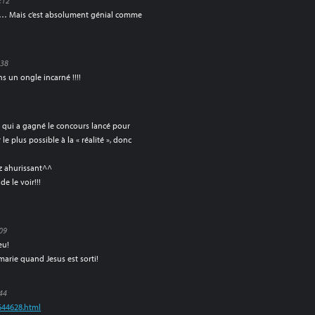
:12
! … Mais c’est absolument génial comme
:38
 un ongle incarné !!!!
e qui a gagné le concours lancé pour
er le plus possible à la « réalité », donc
z ahurissant^^
de le voir!!!
:09
eu!
arie quand Jesus est sorti!
:44
6644628.html