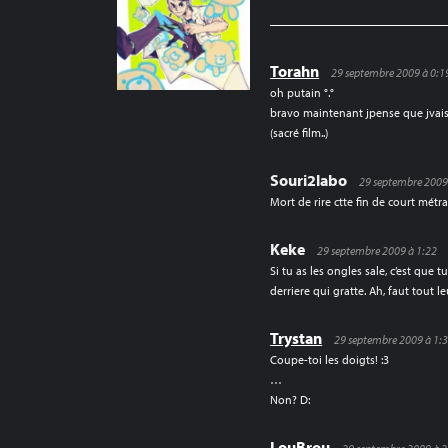
L’ARTICLE
Torahn
29 septembre 2009 à 0:1
oh putain °.°
bravo maintenant jpense que jvai
(sacré film..)
Souri2labo
29 septembre 2009
Mort de rire ctte fin de court métra
Keke
29 septembre 2009 à 1:22
Si tu as les ongles sale, c’est que
derriere qui gratte. Ah, faut tout 
Trystan
29 septembre 2009 à 1:
Coupe-toi les doigts! :3
…
Non? D:
LouBrou