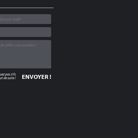
z pas s'ils
t de suite !