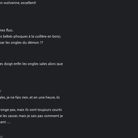
 wolverine, excellent!
es fluo.
s bébés phoques à la cuillère en bois).
 par les ongles du démon ??
es doigt enfin les ongles sales alors que
9
s, je ne fais rien, et en une heure, ils
 ronge pas, mais ils sont toujours courts
 les casser, mais je sais pas comment je
ssent …
20