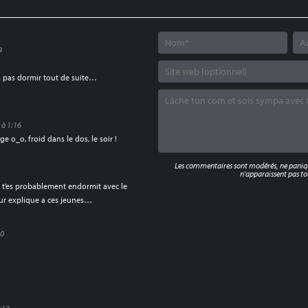
9
s pas dormir tout de suite…
 à 1:16
ge o_o, froid dans le dos, le soir !
Les commentaires sont modérés, ne panique
n'apparaissent pas tou
 tu t’es probablement endormit avec le
leur explique a ces jeunes…
30