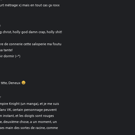
t métrage x) mais en tout cas ça roxx
9
christ, holly god damn crap, holly shit!
lure de connerie cette saloperie ma foutu
sa tante!
ir dormir (–*)
le tête, Deneux
7
Vampire Knight (un manga), et je me suis
, dans VK, certain personnage peuvent
un instant, et les doigts sont rouges
ge, deuxième chose, a un moment, un
e ses main des sortes de racine, comme