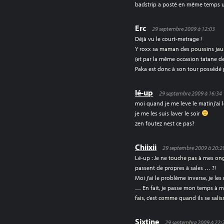
badstrip a posté en même temps un
Erc
29 septembre 2009 à 12:03
Déjà vu le court-metrage !
Y roxx sa maman des poussins jaun
(et par la même occasion tatane de
Paka est donc à son tour possédé
lé-up
29 septembre 2009 à 16:34
moi quand je me leve le matinj’ai l
je me les suis laver le soir
zen foutez nest ce pas?
Chiixii
29 septembre 2009 à 20:2
Lé-up : Je ne touche pas à mes ongle
passent de propres à sales … ?!
Moi j’ai le problème inverse, je les
… En fait, je passe mon temps à me
fais, c’est comme quand ils se sali
Sixtine
29 septembre 2009 à 22: