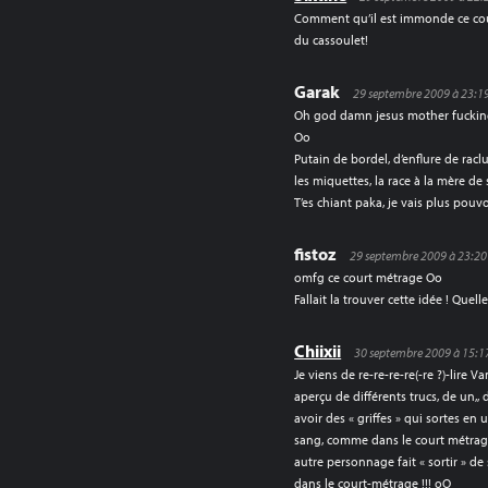
Comment qu’il est immonde ce cour
du cassoulet!
Garak
29 septembre 2009 à 23:1
Oh god damn jesus mother fucking 
Oo
Putain de bordel, d’enflure de rac
les miquettes, la race à la mère de 
T’es chiant paka, je vais plus pouvo
fistoz
29 septembre 2009 à 23:20
omfg ce court métrage Oo
Fallait la trouver cette idée ! Quel
Chiixii
30 septembre 2009 à 15:1
Je viens de re-re-re-re(-re ?)-lire 
aperçu de différents trucs, de un,
avoir des « griffes » qui sortes en 
sang, comme dans le court métra
autre personnage fait « sortir » d
dans le court-métrage !!! oO