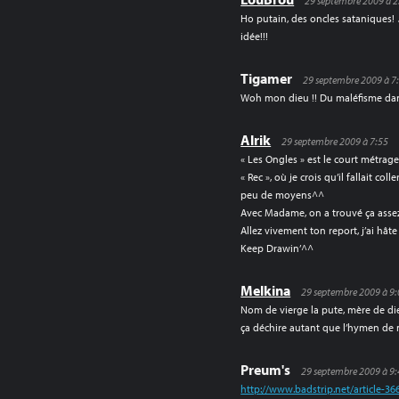
29 septembre 2009 à 2
Ho putain, des oncles sataniques
idée!!!
Tigamer
29 septembre 2009 à 7
Woh mon dieu !! Du maléfisme dans
Alrik
29 septembre 2009 à 7:55
« Les Ongles » est le court métrag
« Rec », où je crois qu’il fallait coll
peu de moyens^^
Avec Madame, on a trouvé ça asse
Allez vivement ton report, j’ai hâte 
Keep Drawin’^^
Melkina
29 septembre 2009 à 9
Nom de vierge la pute, mère de di
ça déchire autant que l’hymen de m
Preum's
29 septembre 2009 à 9
http://www.badstrip.net/article-3