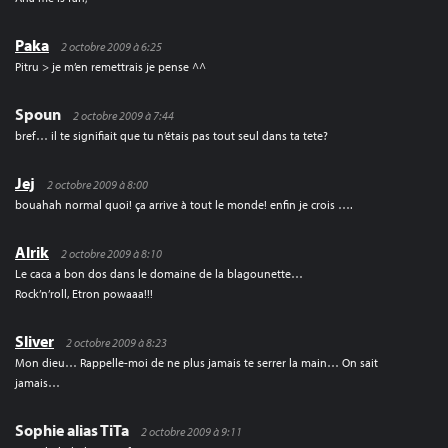
Paka
2 octobre 2009 à 6:25
Pitru > je m’en remettrais je pense ^^
Spoun
2 octobre 2009 à 7:44
bref… il te signifiait que tu n’étais pas tout seul dans ta tete?
Jej
2 octobre 2009 à 8:00
bouahah normal quoi! ça arrive à tout le monde! enfin je crois ….
Alrik
2 octobre 2009 à 8:10
Le caca a bon dos dans le domaine de la blagounette…
Rock’n’roll, Etron powaaa!!!
Sliver
2 octobre 2009 à 8:23
Mon dieu… Rappelle-moi de ne plus jamais te serrer la main… On sait
jamais…
Sophie alias TiTa
2 octobre 2009 à 9:11