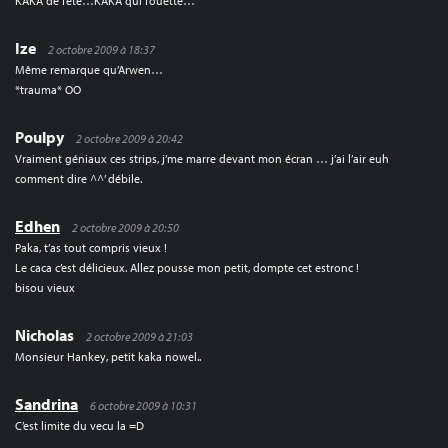
KAKA de fête…KAKA qui fouette…
Ize
2 octobre 2009 à 18:37
Même remarque qu’Arwen…
*trauma* OO
Poulpy
2 octobre 2009 à 20:42
Vraiment géniaux ces strips, j’me marre devant mon écran … j’ai l’air euh
comment dire ^^’ débile.
Edhen
2 octobre 2009 à 20:50
Paka, t’as tout compris vieux !
Le caca c’est délicieux. Allez pousse mon petit, dompte cet estronc !
bisou vieux
Nicholas
2 octobre 2009 à 21:03
Monsieur Hankey, petit kaka nowel..
Sandrina
6 octobre 2009 à 10:31
C’est limite du vecu la =D