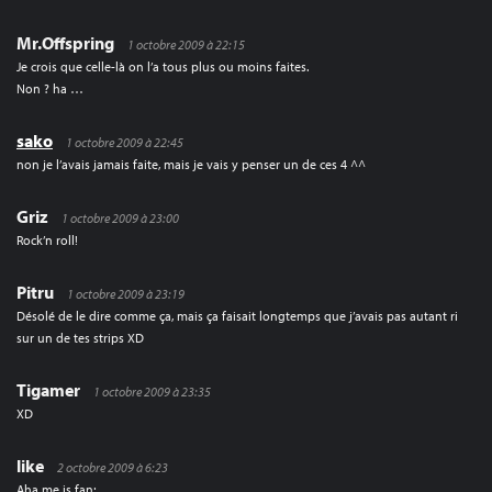
Mr.Offspring
1 octobre 2009 à 22:15
Je crois que celle-là on l’a tous plus ou moins faites.
Non ? ha …
sako
1 octobre 2009 à 22:45
non je l’avais jamais faite, mais je vais y penser un de ces 4 ^^
Griz
1 octobre 2009 à 23:00
Rock’n roll!
Pitru
1 octobre 2009 à 23:19
Désolé de le dire comme ça, mais ça faisait longtemps que j’avais pas autant ri
sur un de tes strips XD
Tigamer
1 octobre 2009 à 23:35
XD
like
2 octobre 2009 à 6:23
Aha me is fan;