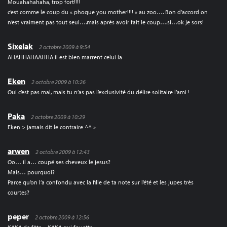
Mouahahahaha, trop fort!!!!
c’est comme le coup du « phoque you mother!!!! » au zoo…. Bon d’accord on
n’est vraiment pas tout seul….mais après avoir fait le coup….si…ok je sors!
Sixelak
2 octobre 2009 à 9:54
AHAHHAHAAHHA il est bien marrent celui la
Eken
2 octobre 2009 à 10:26
Oui c’est pas mal, mais tu n’as pas l’exclusivité du délire solitaire l’ami !
Paka
2 octobre 2009 à 10:29
Eken > jamais dit le contraire ^^ »
arwen
2 octobre 2009 à 12:43
Oo… il a… coupé ses cheveux le jesus?
Mais… pourquoi?
Parce qu’on l’a confondu avec la fille de ta note sur l’été et les jupes très
courtes?
peper
2 octobre 2009 à 12:56