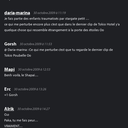
daria-marina
30 octobre 2009 à 11:19
Je fais partie des enfants traumatisés par stargate petit …
ce qui me perturbe encore plus c’est que dans le dernier clip de Tokio Hotel y’a
quelque chose qui ressemble étrangement à la porte des étoiles Oo
Gorsh
30 octobre 2009 à 11:53
@ Daria-marina : Ce qui me perturbe c’est que tu regarde le dernier clip de
Tokio Poubelle Oo
Mapi
30 octobre 2009 à 12:53
Benh voilà, le Shapaï…
Erc
30 octobre 2009 à 13:26
+1 Gorsh
Alrik
30 octobre 2009 à 14:27
O.o
Paka, tu me fais peur…
VRAIMENT…