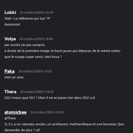
Lokki
30 octobre 2009 à 16:49
Yeah ! La référence qui tue *3*
Awesome!
Volya
30 octobre 2009 à 18:00
par contre j’ai pas compris,
a drotie de la première image, le bout jaune qui dépasse, de la meme coleur
que le nuage super sonic, c’est koua ?
Paka
30 octobre 2009 à 18:02
c’est un sexe
Thera
30 octobre 2009 à 18:59
SGU mieux que SG1 ? Mais il ne se passe rien dans SGU o.O
atomicbee
30 octobre 2009 à 19:04
@Thera
Si, il y a un vaisseau ancien, un professeur machiavélique et une bonasse. Que
demander de plus ? xD