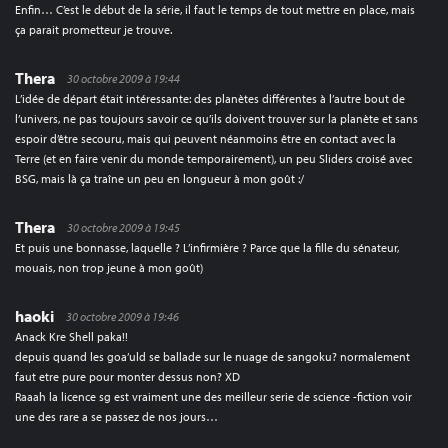
Enfin… C’est le début de la série, il faut le temps de tout mettre en place, mais
ça parait prometteur je trouve.
Thera
30 octobre 2009 à 19:44
L’idée de départ était intéressante: des planètes différentes à l’autre bout de
l’univers, ne pas toujours savoir ce qu’ils doivent trouver sur la planète et sans
espoir d’être secouru, mais qui peuvent néanmoins être en contact avec la
Terre (et en faire venir du monde temporairement), un peu Sliders croisé avec
BSG, mais là ça traîne un peu en longueur à mon goût :/
Thera
30 octobre 2009 à 19:45
Et puis une bonnasse, laquelle ? L’infirmière ? Parce que la fille du sénateur,
mouais, non trop jeune à mon goût)
haoki
30 octobre 2009 à 19:46
Anack Kre Shell paka!!
depuis quand les goa’uld se ballade sur le nuage de sangoku? normalement
faut etre pure pour monter dessus non? XD
Raaah la licence sg est vraiment une des meilleur serie de science -fiction voir
une des rare a se passez de nos jours…