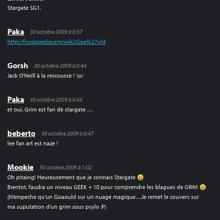
Stargate SG1.
Paka
30 octobre 2009 à 0:37
http://fr.wikipedia.org/wiki/Goa%27uld
Gorsh
30 octobre 2009 à 0:44
Jack O’Neill à la rescousse ! \o/
Paka
30 octobre 2009 à 0:45
et oui, Grim est fan de stargate …
beberto
30 octobre 2009 à 0:47
lee fan art est naze !
Mookie
30 octobre 2009 à 1:02
Oh pitaing! Heureusement que je connais Stargate
Bientot, faudra un niveau GEEK + 10 pour comprendre les blagues de GRIM
(N’empeche qu’un Goaould sur un nuage magique…Je remet le couvers sur
ma suputation d’un grim sous psylo :P)