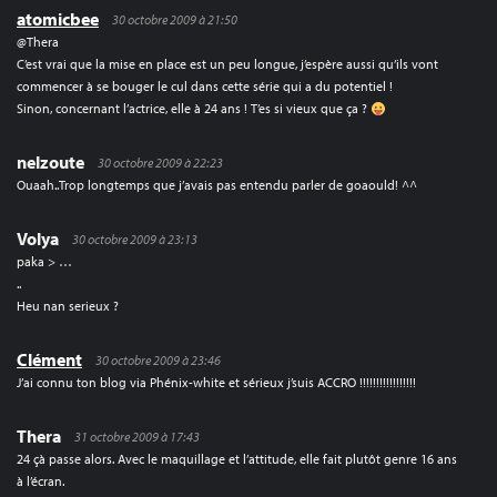
atomicbee
30 octobre 2009 à 21:50
@Thera
C’est vrai que la mise en place est un peu longue, j’espère aussi qu’ils vont
commencer à se bouger le cul dans cette série qui a du potentiel !
Sinon, concernant l’actrice, elle à 24 ans ! T’es si vieux que ça ?
nelzoute
30 octobre 2009 à 22:23
Ouaah..Trop longtemps que j’avais pas entendu parler de goaould! ^^
Volya
30 octobre 2009 à 23:13
paka > …
..
Heu nan serieux ?
Clément
30 octobre 2009 à 23:46
J’ai connu ton blog via Phénix-white et sérieux j’suis ACCRO !!!!!!!!!!!!!!!!!
Thera
31 octobre 2009 à 17:43
24 çà passe alors. Avec le maquillage et l’attitude, elle fait plutôt genre 16 ans
à l’écran.