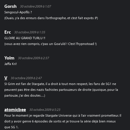
Gorsh
30 octobre 2009 à 1:07
Sengocul-Apofils ?
(Ouais, y’a des erreurs dans l’orthographe, et c’est fait exprès :P)
Erc
30 octobre 2009 à 1:35
GLOIRE AU GRAND TURLU !!
(vous avez rien compris, c’pas un Goa’uld ! C’est l’hypnotoad !)
Yolm
30 octobre 2009 à 2:37
Jaffa Kri!
V
30 octobre 2009 à 2:47
SI Grim est fan de Stargate, il a droit à tout mon respect, les fans de SG1 ne
peuvent pas être des nazis fachistes partouzeurs de droite (quoique, pour la
partouze, j’ai des doutes…)
atomicbee
30 octobre 2009 à 5:23
Pour le moment je regarde Stargate Universe qui à l’air vraiment prometteur. Il
doit y avoir genre 6 épisodes de sortis et je trouve la série déjà bien mieux
que SG 1.