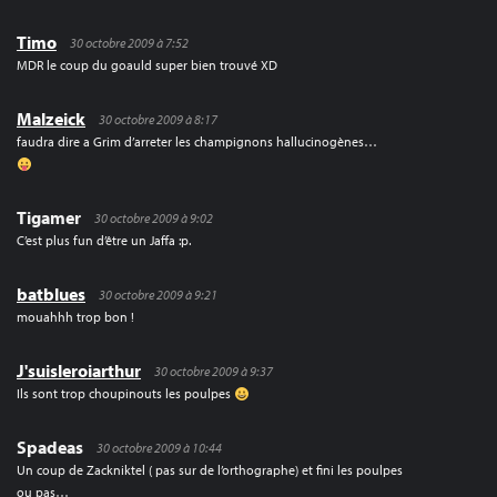
Timo
30 octobre 2009 à 7:52
MDR le coup du goauld super bien trouvé XD
Malzeick
30 octobre 2009 à 8:17
faudra dire a Grim d’arreter les champignons hallucinogènes…
Tigamer
30 octobre 2009 à 9:02
C’est plus fun d’être un Jaffa :p.
batblues
30 octobre 2009 à 9:21
mouahhh trop bon !
J'suisleroiarthur
30 octobre 2009 à 9:37
Ils sont trop choupinouts les poulpes
Spadeas
30 octobre 2009 à 10:44
Un coup de Zackniktel ( pas sur de l’orthographe) et fini les poulpes
ou pas…