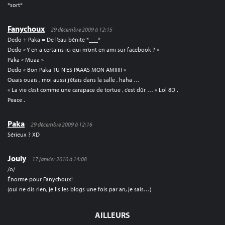
*sort*
Fanychoux
29 décembre 2009 à 12:15
Dedo + Paka = De l’eau bénite *___*
Dedo « Y en a certains ici qui m’ont en ami sur facebook ? »
Paka « Muaa »
Dedo « Bon Paka TU N’ES PAAAS MON AMIIIII »
Ouais ouais , moi aussi j’étais dans la salle , haha …
« La vie c’est comme une carapace de tortue , c’est dûr … » Lol 8D .
Peace .
Paka
29 décembre 2009 à 12:16
Sérieux ? XD
Jouly
17 janvier 2010 à 14:08
/o/
Énorme pour Fanychoux!
(oui ne dis rien, je lis les blogs une fois par an, je sais…)
AILLEURS