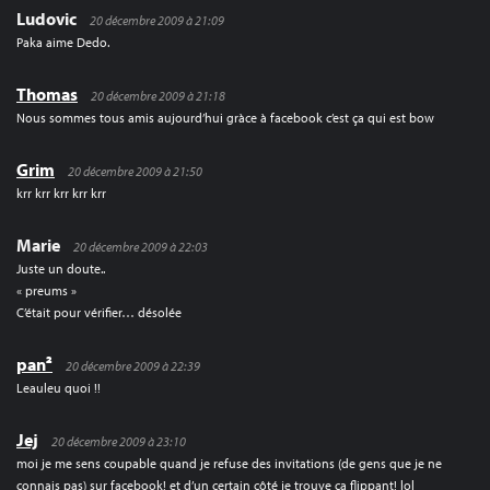
Ludovic
20 décembre 2009 à 21:09
Paka aime Dedo.
Thomas
20 décembre 2009 à 21:18
Nous sommes tous amis aujourd’hui gràce à facebook c’est ça qui est bow
Grim
20 décembre 2009 à 21:50
krr krr krr krr krr
Marie
20 décembre 2009 à 22:03
Juste un doute..
« preums »
C’était pour vérifier… désolée
pan²
20 décembre 2009 à 22:39
Leauleu quoi !!
Jej
20 décembre 2009 à 23:10
moi je me sens coupable quand je refuse des invitations (de gens que je ne
connais pas) sur facebook! et d’un certain côté je trouve ça flippant! lol