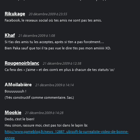
Rikukage
20 décembre 2009 à 23:55
Facebook, le reseaux social où tes amis ne sont pas tes amis.
Khaf
21 décembre 2009 à 1:08
Si t’as des amis tu les acceptes, après si t’en a pas forcément…
Bien Paka sauf que toi il ta pas vue le dire t’es pas mon amiiiiii XD.
Rougenoirblanc
21 décembre 2009 à 12:38
Ca fera des « j’aime » et des com’s en plus à chacun de tes statuts \o/
AMoilabière
21 décembre 2009 à 14:14
Bouuuuuuh !
(Très constructif comme commentaire. Sac.)
Mookie
21 décembre 2009 à 14:28
Dedo, c’est le bien!
Heu sinon, rassure moi, c’est pas toi dans le lapin là:
http://www.gameblog.fr/news_12887_ubisoft-la-surrealiste-video-de-bonne-
annee