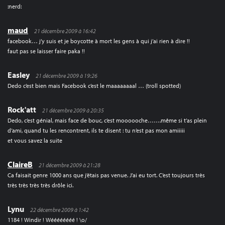
:nerd:
maud
21 décembre 2009 à 16:42
facebook… j’y suis et je boycotte à mort les gens à qui j’ai rien à dire !!
faut pas se laisser faire paka !!
Easley
21 décembre 2009 à 19:26
Dedo c’est bien mais Facebook c’est le maaaaaaaal … (troll spotted)
Rock'att
21 décembre 2009 à 20:35
Dedo, c’est génial, mais face de bouc, c’est moooooche…….même si t’as plein
d’ami, quand tu les rencontrent, ils te disent : tu n’est pas mon amiiiii
et vous savez la suite
ClaireB
21 décembre 2009 à 21:28
Ca faisait genre 1000 ans que j’étais pas venue. J’ai eu tort. C’est toujours très
très très très très drôle ici.
Lynu
22 décembre 2009 à 1:42
1184 ! Windir ! Wéééééééé ! \o/