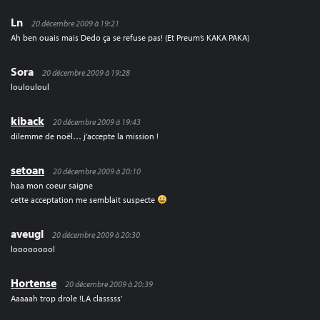
Ln
20 décembre 2009 à 19:21
Ah ben ouais mais Dedo ça se refuse pas! (Et Preum’s KAKA PAKA)
Sora
20 décembre 2009 à 19:28
loulouloul
kiback
20 décembre 2009 à 19:43
dilemme de noël… j’accepte la mission !
setoan
20 décembre 2009 à 20:10
haa mon coeur saigne
cette acceptation me semblait suspecte
aveugl
20 décembre 2009 à 20:30
looooooool
Hortense
20 décembre 2009 à 20:39
Aaaaah trop drole !LA classsss’