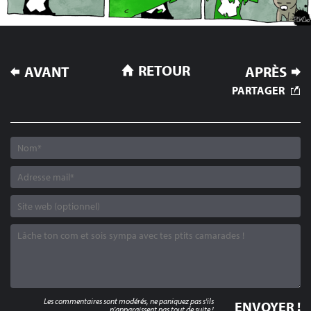
NAVIGATION
RETOUR
AVANT
APRÈS
DE
PARTAGER
L’ARTICLE
Les commentaires sont modérés, ne paniquez pas s'ils
n'apparaissent pas tout de suite !