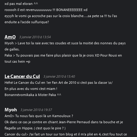
xd pas mal eloran ^^
rooooh il est revenuuuuuuuu !!! BONANEEEEEEEE xd
eyyyh le vomi ça accroche pas sur la croix blanche….sa pete sa !!! tu l’as
enduite a l’acide sulfurique?
AmO
3 janvier 2010 à 13:54
Myoh > Lave toi la raie avec tes coudes et suce la moitié des nonnes du pays
de galles.
Paka > Tu pouvais pas me faire plus plaisir que là je crois XD Pour Rousi en
tout cas hein =p
Le Cancer du Cul
3 janvier 2010 à 15:40
Héhé Le Cancer du Cul en 1er Fan Art de 2010 si c’est pas la classe \o/
En plus avec du vomi c’est miam !
Bonannévomikaka à Mister Paka ^^
Myoh
3 janvier 2010 à 19:37
AmO> Tu nous fais quoi là un Kamouloux ?
Ok dans ce cas je contre en chiant Jean-Pierre Pernaud dans ta bouche et je
flagelle un Hippie. ( c’est quoi le pire ? )
Cancer du cul> J’ai fait un tour sur ton blog et il m’a plié en 4, c’est fou tout ce