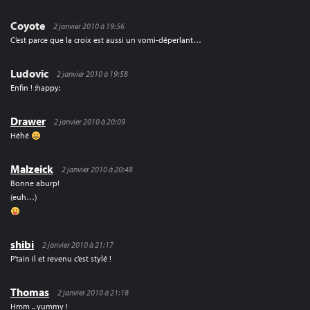
Coyote
2 janvier 2010 à 19:56
C’est parce que la croix est aussi un vomi-déperlant…
Ludovic
2 janvier 2010 à 19:58
Enfin ! :happy:
Drawer
2 janvier 2010 à 20:09
Héhé
Malzeick
2 janvier 2010 à 20:48
Bonne aburp!
(euh…)
shibi
2 janvier 2010 à 21:17
P’tain il et revenu c’est stylé !
Thomas
2 janvier 2010 à 21:18
Hmm .. yummy !