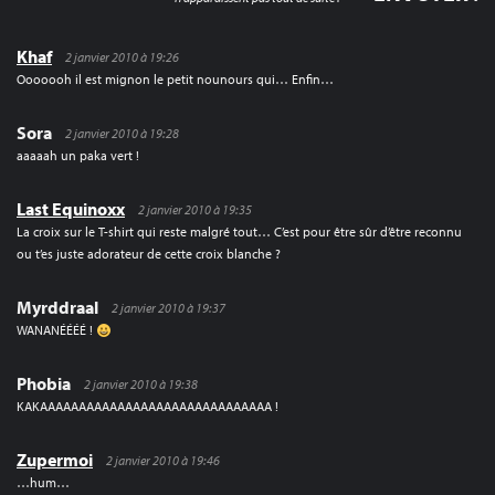
Khaf
2 janvier 2010 à 19:26
Ooooooh il est mignon le petit nounours qui… Enfin…
Sora
2 janvier 2010 à 19:28
aaaaah un paka vert !
Last Equinoxx
2 janvier 2010 à 19:35
La croix sur le T-shirt qui reste malgré tout… C’est pour être sûr d’être reconnu
ou t’es juste adorateur de cette croix blanche ?
Myrddraal
2 janvier 2010 à 19:37
WANANÉÉÉÉ !
Phobia
2 janvier 2010 à 19:38
KAKAAAAAAAAAAAAAAAAAAAAAAAAAAAAAA !
Zupermoi
2 janvier 2010 à 19:46
…hum…