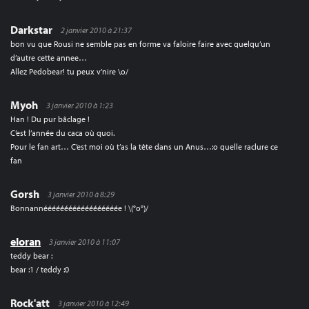
Darkstar
2 janvier 2010 à 21:37
bon vu que Rousi ne semble pas en forme va faloire faire avec quelqu’un
d’autre cette annee…
Allez Pedobear! tu peux v’nire \o/
Myoh
3 janvier 2010 à 1:23
Han ! Du pur bâclage !
C’est l’année du caca où quoi.
Pour le fan art… C’est moi où t’as la tête dans un Anus…:o quelle raclure ce
fan
Gorsh
3 janvier 2010 à 8:29
Bonnannéééééééééééééééééée ! \(°o°)/
eloran
3 janvier 2010 à 11:07
teddy bear :
bear :1 / teddy :0
Rock'att
3 janvier 2010 à 12:49