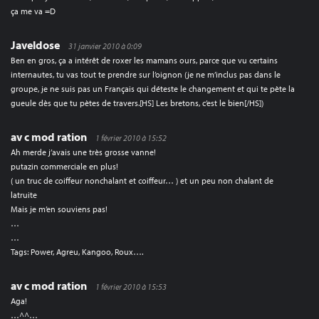
ça me va =D
Javeldose
31 janvier 2010 à 0:09
Ben en gros, ça a intérêt de roxer les mamans ours, parce que vu certains
internautes, tu vas tout te prendre sur l’oignon (je ne m’inclus pas dans le
groupe, je ne suis pas un Français qui déteste le changement et qui te pète la
gueule dès que tu pètes de travers.[HS] Les bretons, c’est le bien[/HS])
av c mod ration
1 février 2010 à 15:52
Ah merde j’avais une très grosse vanne!
putazin commerciale en plus!
( un truc de coiffeur nonchalant et coiffeur… ) et un peu non chalant de
latruite
Mais je m’en souviens pas!
…
…
Tags: Power, Agreu, Kangoo, Roux….
av c mod ration
1 février 2010 à 15:53
Aga!
…^^…