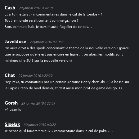
Cash
29 janvier 2010 à 20:19
Et si tu mettais : « n commentaires dans le cul de la tombe » ?
Tout le monde serait content comme ça, non ?
Bon, comme d’hab, je pars m’auto flageller de ce pas…
Javeldose
29 janvier 2010 à 21:53
On aura droit à des spoils concernant le thème de la nouvelle version ? (parce
que je suppose qu’elle est pas encore en ligne … ou alors, les modifs sont
minimes si je SUIS sur la nouvelle version)
Chat
29 janvier 2010 à 22:29
Hey Paka, tu connaitrais pas un certain Antoine Henry chez Ubi ? Il a bossé sur
le Lapin Crétin de noël dernier, et c’est aussi mon prof de game design. :O
Gorsh
29 janvier 2010 à 23:09
+1 Leamlu
Sixelak
30 janvier 2010 à 0:22
Je pense qu’il faudrait mieux « commentaire dans le cul de paka »…