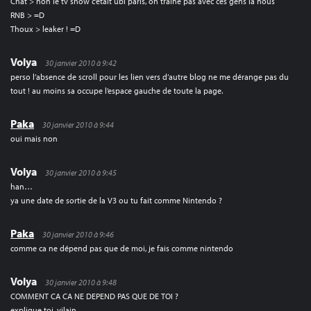
Chat > non le tv show c’etait ubi paris, on traine pas avec ces gens la nous
RNB > =D
Thoux > leaker ! =D
Volya
30 janvier 2010 à 9:42
perso l’absence de scroll pour les lien vers d’autre blog ne me dérange pas du
tout ! au moins sa occupe l’espace gauche de toute la page.
Paka
30 janvier 2010 à 9:44
oui mais non
Volya
30 janvier 2010 à 9:45
han…
ya une date de sortie de la V3 ou tu fait comme Nintendo ?
Paka
30 janvier 2010 à 9:46
comme ca ne dépend pas que de moi, je fais comme nintendo
Volya
30 janvier 2010 à 9:48
COMMENT CA CA NE DEPEND PAS QUE DE TOI ?
explique toi, vilain.