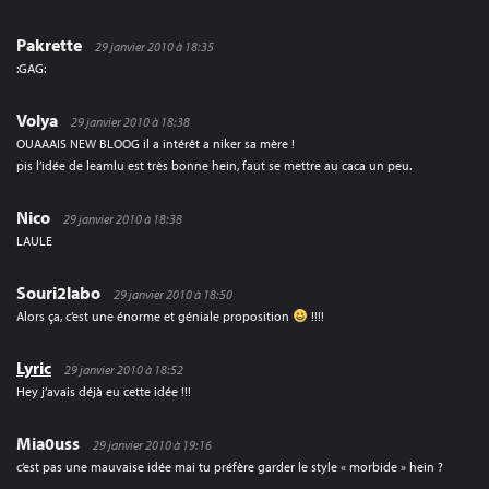
Pakrette
29 janvier 2010 à 18:35
:GAG:
Volya
29 janvier 2010 à 18:38
OUAAAIS NEW BLOOG il a intérêt a niker sa mère !
pis l’idée de leamlu est très bonne hein, faut se mettre au caca un peu.
Nico
29 janvier 2010 à 18:38
LAULE
Souri2labo
29 janvier 2010 à 18:50
Alors ça, c’est une énorme et géniale proposition
!!!!
Lyric
29 janvier 2010 à 18:52
Hey j’avais déjà eu cette idée !!!
Mia0uss
29 janvier 2010 à 19:16
c’est pas une mauvaise idée mai tu préfère garder le style « morbide » hein ?