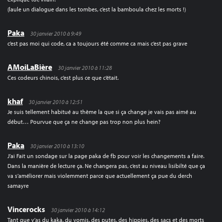
(laule un dialogue dans les tombes, c’est la bamboula chez les morts !)
Paka
30 janvier 2010 à 9:49
c’est pas moi qui code, ca a toujours été comme ca mais c’est pas grave
AMoiLaBière
30 janvier 2010 à 11:28
Ces codeurs chinois, c’est plus ce que c’était.
khaf
30 janvier 2010 à 12:51
Je suis tellement habitué au thème la que si ça change je vais pas aimé au
début… Pourvue que ça ne change pas trop non plus hein?
Paka
30 janvier 2010 à 13:10
J’ai Fait un sondage sur la page paka de fb pour voir les changements a faire.
Dans la manière de lecture ça. Ne changera pas, c’est au niveau lisibilté que ça
va s’améliorer mais violemment parce que actuellement ça pue du derch
samayre
Vincerocks
30 janvier 2010 à 14:12
Tant que y’as du kaka, du vomis, des putes, des hippies, des sacs et des morts