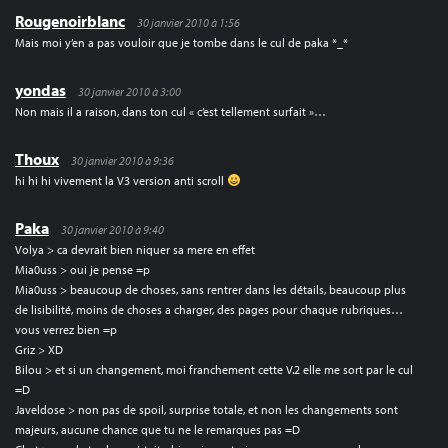
Rougenoirblanc
30 janvier 2010 à 1:56
Mais moi y’en a pas vouloir que je tombe dans le cul de paka *_*
yondas
30 janvier 2010 à 3:00
Non mais il a raison, dans ton cul « c’est tellement surfait »…
Thoux
30 janvier 2010 à 9:36
hi hi hi vivement la V3 version anti scroll
Paka
30 janvier 2010 à 9:40
Volya > ca devrait bien niquer sa mere en effet
Mia0uss > oui je pense =p
Mia0uss > beaucoup de choses, sans rentrer dans les détails, beaucoup plus
de lisibilité, moins de choses a charger, des pages pour chaque rubriques…
vous verrez bien =p
Griz > XD
Bilou > et si un changement, moi franchement cette V.2 elle me sort par le cul
=D
Javeldose > non pas de spoil, surprise totale, et non les changements sont
majeurs, aucune chance que tu ne le remarques pas =D