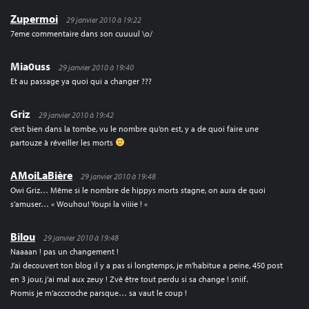
Zupermoi
29 janvier 2010 à 19:22
7eme commentaire dans son cuuuul \o/
Mia0uss
29 janvier 2010 à 19:40
Et au passage ya quoi qui a changer ???
Griz
29 janvier 2010 à 19:42
c’est bien dans la tombe, vu le nombre qu’on est, y a de quoi faire une
partouze à réveiller les morts
AMoiLaBière
29 janvier 2010 à 19:48
Owi Griz… Même si le nombre de hippys morts stagne, on aura de quoi
s’amuser… « Wouhou! Youpi la viiiie ! «
Bilou
29 janvier 2010 à 19:48
Naaaan ! pas un changement !
J’ai decouvert ton blog il y a pas si longtemps, je m’habitue a peine, 450 post
en 3 jour, j’ai mal aux zeuy ! Zvè être tout perdu si sa change ! sniif.
Promis je m’acccroche parsque… sa vaut le coup !