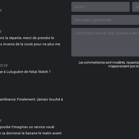
24
8
 la répartie. merci de prendre le
ns inverse de la route pour ne plus me
Les commentaires sont modérés, ne panique
20:59
n'apparaissent pas tou
ge à Lulugubre de Yokaï Watch ?
 ambiance. Finalement. (Jamais touché à
8
oodie t’imagines un service vocal
e ca donnerai la banane le matin avant