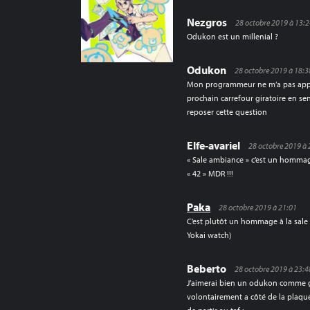
Nezgros
28 octobre 2019 à 13:
Odukon est un millenial ?
Odukon
28 octobre 2019 à 18:3
Mon programmeur ne m’a pas appris
prochain carrefour giratoire en se
reposer cette question
Elfe-avariel
28 octobre 2019 à 
« Sale ambiance » c’est un homma
« 42 » MDR !!!
Paka
28 octobre 2019 à 21:01
C’est plutôt un hommage à la sale
Yokai watch)
Beberto
28 octobre 2019 à 23:4
J’aimerai bien un odukon comme g
volontairement a côté de la plaqu