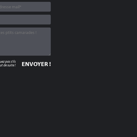
z pas s'ils
t de suite !