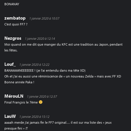
BONANAY
zembatop
1 janvier 2020 à 10:57
C’est quoi FF7 ?
Nezgros
1 janvier 2020 à 12:14
Moi quand on me dit que manger du KFC est une tradition au Japon, pendant
les fêtes.
Louf_
1 janvier 2020 à 12:22
BANAAAANEEEEEEE ! (je l’ai entendu dans ma tête XD)
Oh et j’ai eu aussi une réminiscence de « un nouveau Zelda » mais avec FF XD
Bonne année Paka !
MérouLN
1 janvier 2020 à 12:37
Final François le 7ème
LauW
1 janvier 2020 à 15:12
aaaah merde j’ai jamais fin le FF7 original… il est sur ma liste des « jeux
presque fini » :T