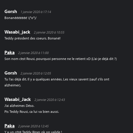
Gorsh
1 janvier 2020 à 17:14
Bonanééééééé \(°o°)/
Wasabi_jack
2 janvier 2020 à 10:55
Teddy président des coeurs. Bonané!
Paka
2 janvier 2020 à 11:00
Son nom c’est Rousi, pourquoi personne ne le retient xD (L’ai-je déjà dit ?)
Gorsh
2 janvier 2020 à 12:05
Tu l’as déjà dit. Il y a quelques années. Les vieux savent (sauf s’ils ont
alzheimer).
Wasabi_Jack
2 janvier 2020 à 12:43
J’ai alzheimer. Déso.
Pis Teddy Rousi, ca lui va bien aussi.
Paka
2 janvier 2020 à 12:45
Y a un côté Teddy Riner, ok on valide !