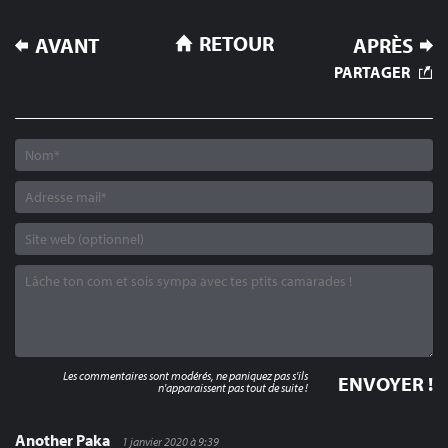
NAVIGATION
RETOUR
AVANT
APRÈS
DE
PARTAGER
L’ARTICLE
Les commentaires sont modérés, ne paniquez pas s'ils
n'apparaissent pas tout de suite !
Another Paka
1 janvier 2020 à 9:39