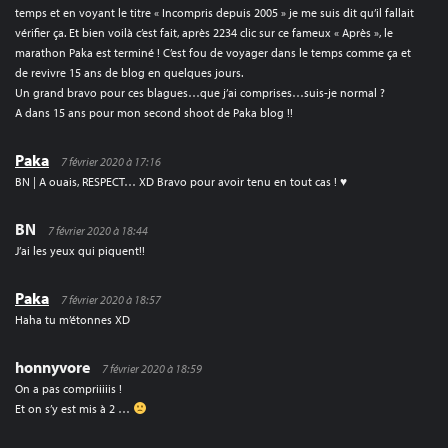
temps et en voyant le titre « Incompris depuis 2005 » je me suis dit qu’il fallait
vérifier ça. Et bien voilà c’est fait, après 2234 clic sur ce fameux « Après », le
marathon Paka est terminé ! C’est fou de voyager dans le temps comme ça et
de revivre 15 ans de blog en quelques jours.
Un grand bravo pour ces blagues…que j’ai comprises…suis-je normal ?
A dans 15 ans pour mon second shoot de Paka blog !!
Paka
7 février 2020 à 17:16
BN | A ouais, RESPECT… XD Bravo pour avoir tenu en tout cas ! ♥
BN
7 février 2020 à 18:44
J’ai les yeux qui piquent!!
Paka
7 février 2020 à 18:57
Haha tu m’étonnes XD
honnyvore
7 février 2020 à 18:59
On a pas compriiiiis !
Et on s’y est mis à 2 …