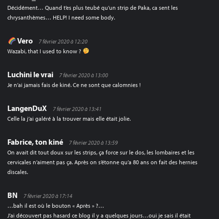
Décidément… Quand t’es plus teubé qu’un strip de Paka, ca sent les
chrysanthèmes… HELP! I need some body.
Vero
7 février 2020 à 12:20
Wazabi, that I used to know ?
Luchini le vrai
7 février 2020 à 13:00
Je n’ai jamais fais de kiné. Ce ne sont que calomnies !
LangenDuX
7 février 2020 à 13:41
Celle la j’ai galéré à la trouver mais elle était jolie.
Fabrice, ton kiné
7 février 2020 à 13:59
On avait dit tout doux sur les strips, ça force sur le dos, les lombaires et les
cervicales n’aiment pas ça. Après on s’étonne qu’a 80 ans on fait des hernies
discales.
BN
7 février 2020 à 17:14
…bah il est où le bouton « Après » ?…
J’ai découvert pas hasard ce blog il y a quelques jours…oui je sais il était