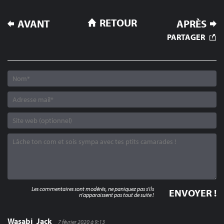
NAVIGATION
RETOUR
AVANT
APRÈS
DE
PARTAGER
L’ARTICLE
Les commentaires sont modérés, ne paniquez pas s'ils
n'apparaissent pas tout de suite !
Wasabi_Jack
7 février 2020 à 9:13