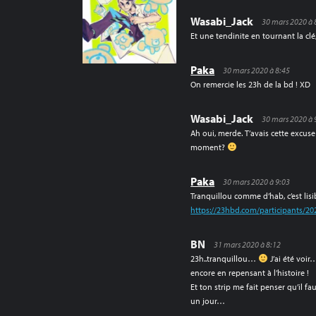
Wasabi_Jack
30 mars 2020 à 
Et une tendinite en tournant la clé
Paka
30 mars 2020 à 8:45
On remercie les 23h de la bd ! XD
Wasabi_Jack
30 mars 2020 à 
Ah oui, merde. T’avais cette excus
moment?
Paka
30 mars 2020 à 9:03
Tranquillou comme d’hab, c’est lisibl
https://23hbd.com/participants/20
BN
31 mars 2020 à 8:12
23h..tranquillou…
J’ai été voir
encore en repensant à l’histoire !
Et ton strip me fait penser qu’il f
un jour…