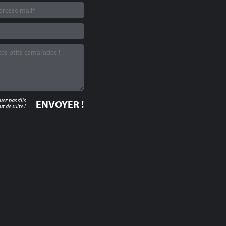
z pas s'ils
t de suite !