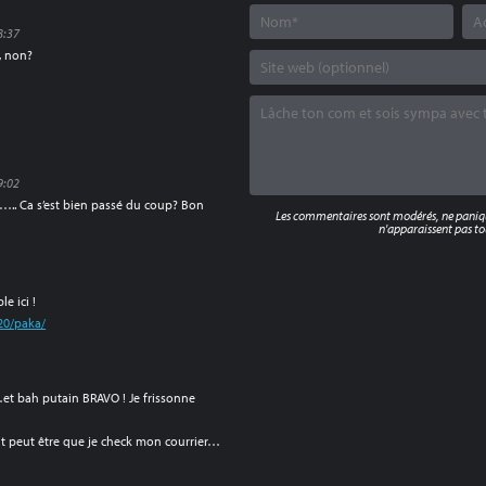
8:37
, non?
9:02
e….. Ca s’est bien passé du coup? Bon
Les commentaires sont modérés, ne panique
n'apparaissent pas tou
e ici !
20/paka/
…et bah putain BRAVO ! Je frissonne
aut peut être que je check mon courrier…