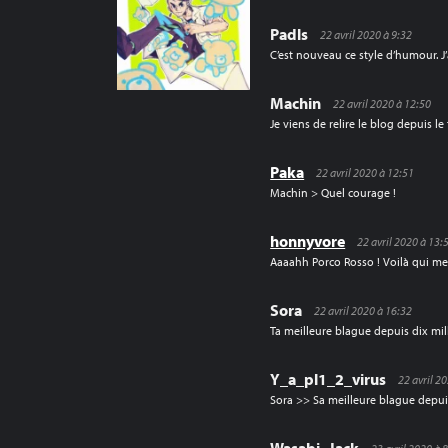
Padls
22 avril 2020 à 9:32
C’est nouveau ce style d’humour. J
Machin
22 avril 2020 à 12:50
Je viens de relire le blog depuis
Paka
22 avril 2020 à 12:51
Machin > Quel courage !
honnyvore
22 avril 2020 à 13:
Aaaahh Porco Rosso ! Voilà qui me 
Sora
22 avril 2020 à 16:32
Ta meilleure blague depuis dix mil
Y_a_pl1_2_virus
22 avril 2
Sora >> Sa meilleure blague depui
Wasabi_Jack