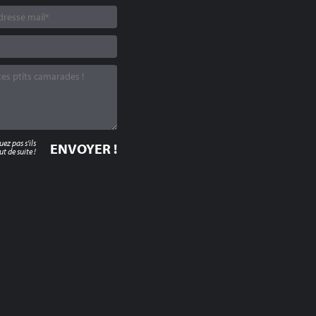
z pas s'ils
t de suite !