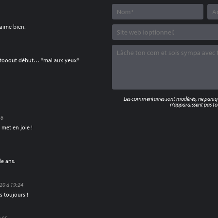
’aime bien.
 le tooout début… *mal aux yeux*
Les commentaires sont modérés, ne panique
n'apparaissent pas tou
56
met en joie !
le ans.
020 à 19:24
s toujours !