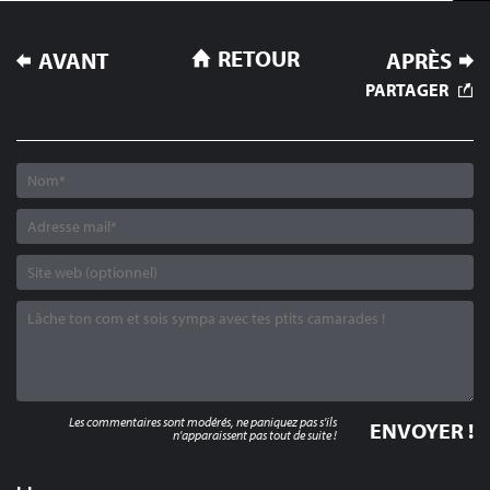
NAVIGATION
RETOUR
AVANT
APRÈS
DE
PARTAGER
L’ARTICLE
Les commentaires sont modérés, ne paniquez pas s'ils
n'apparaissent pas tout de suite !