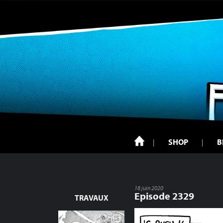
SHOP
B
18 juin 2020
Episode 2329
TRAVAUX