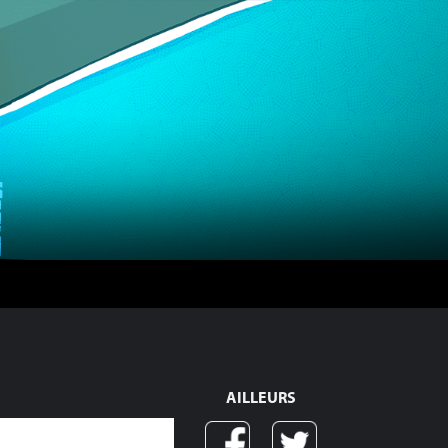
AILLEURS