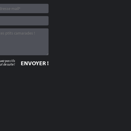
z pas s'ils
t de suite !