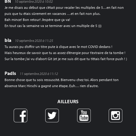
BN
10 septembre 2020 à 10:02
Je me disais au début que c’était pour recaler les multiples de 5…en fait non
puis que tu étais sûrement en vacances …et en fait non plus.
Bah mince! Bon retour! J’espère que ça va!
En tout cas la semaine va se terminer avec un multiple de 5 :)))
bla
10 septembre 2020 à 11:25
Tu aurais pu d’offrir un titre pute à clique avec le mot COVID dedans !
Mais heureux de savoir que tu as assez d’énergie pour t’extraire de ta tombe !
Sur la tombe j’ai vu d’abort Git (et je me suis dit que tu t’étais fait force push ! )
Padls
11 septembre 2020 à 11:12
Bonne chose que tu sois ressuscité. Bienvenu chez toi. Alors pendant ton
absence Marc Hirschi a gagné une étape. Euh… rien d’autre.
AILLEURS