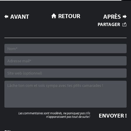
NAVIGATION
RETOUR
AVANT
APRÈS
DE
PARTAGER
L’ARTICLE
Les commentaires sont modérés, ne paniquez pas s'ils
n'apparaissent pas tout de suite !