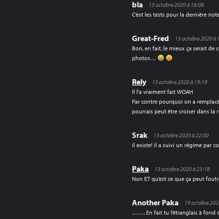
bla
13 octobre 2020 à 16:08
C’est les tests pour la dernière no
Great-Fred
13 octobre 2020 à 
Bon, en fait, le mieux ça serait de
photos…
Rely
13 octobre 2020 à 19:19
Il l’a vraiment fait WOAH
Par contre pourquoi on a remplacé
pourrais peut être croiser dans la 
Srak
13 octobre 2020 à 22:00
il existe! il a suivi un régime par 
Paka
13 octobre 2020 à 23:18
Non ET qu’est ce que ça peut foutr
Another Paka
19 octobre 202
……. En fait tu l’étranglais à fond q