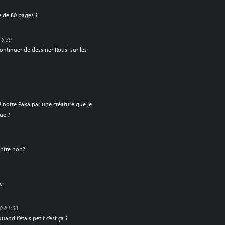
te de 80 pages ?
16:39
 continuer de dessiner Rousi sur les
 notre Paka par une créature que je
rue ?
contre non?
e
0 à 1:53
uand t’étais petit c’est ça ?