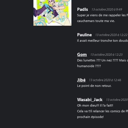
Padls
13 octobre 2020 à 9:49
Super je viens de me rappeler les F
cauchemars toute ma vie.
Pauline
13 octobre 2020 à 12:22
Il avait meilleur tronche ton dou
Gom
13 octobre 2020 à 12:23
Des lunettes ??? Un nez ???? Mais
humanoide ????
Jibé
13 octobre 2020 à 12:46
Le point de non retour.
Wasabi_Jack
13 octobre 2020
Oh mon dieu!!! Il l’a fait!!
Cela va t’il relancer les comics de 
prochain épisode!