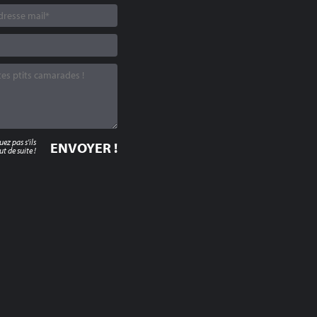
z pas s'ils
t de suite !