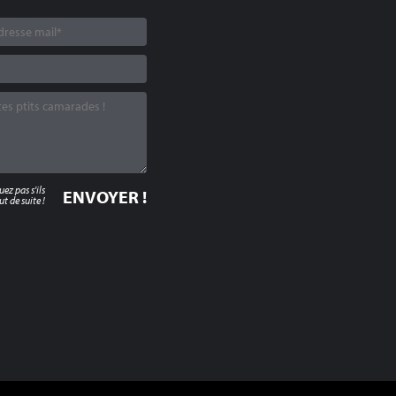
z pas s'ils
t de suite !