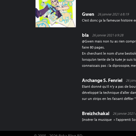
Gwen
26 janvier 2021 à 8:19
C’est donc ça la fameuse histoire e
bla
26 janvier 2021 à 9:28
@Gwen mais non tu as rien compris 
faire 80 pages.
En cherchant le nom d’une bestiole
lorsqu’on tente de la tuée je suis
connaissais pas : la diprosopie, m
Archange S. Fenriel
26 jan
Etant donné qu’il n’y a pas de bouto
développé la technique d’aller dan
sur un strips en les faisant défiler 
Breizhchakal
26 janvier 2021
[insérer la musique » l’apprenti So
© 2005 - 2026 Paka Blog BD