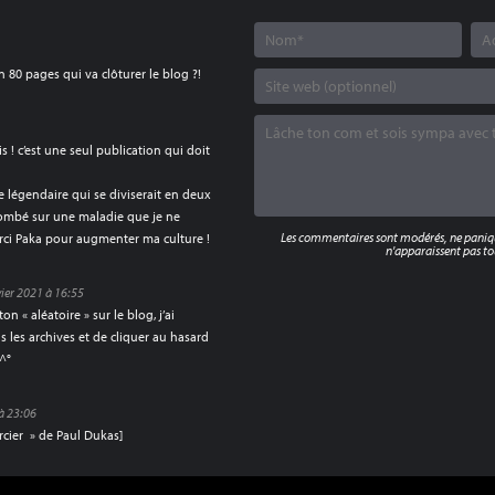
n 80 pages qui va clôturer le blog ?!
! c’est une seul publication qui doit
 légendaire qui se diviserait en deux
 tombé sur une maladie que je ne
Les commentaires sont modérés, ne panique
erci Paka pour augmenter ma culture !
n'apparaissent pas tou
vier 2021 à 16:55
n « aléatoire » sur le blog, j’ai
s les archives et de cliquer au hasard
°^°
 à 23:06
rcier » de Paul Dukas]