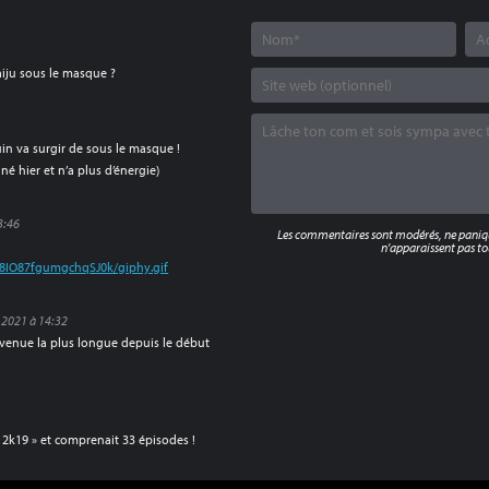
aiju sous le masque ?
quin va surgir de sous le masque !
é hier et n’a plus d’énergie)
3:46
Les commentaires sont modérés, ne panique
n'apparaissent pas tou
S8IO87fgumgchqSJ0k/giphy.gif
 2021 à 14:32
devenue la plus longue depuis le début
 « 2k19 » et comprenait 33 épisodes !