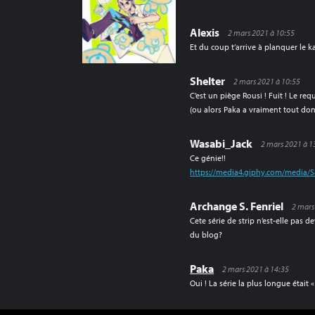
Alexis
2 mars 2021 à 10:55
Et du coup t’arrive à planquer le k
Shelter
2 mars 2021 à 10:55
C’est un piège Rousi ! Fuit ! Le re
(ou alors Paka a vraiment tout donn
Wasabi_Jack
2 mars 2021 à 1
Ce génie!!
https://media4.giphy.com/media/
Archange S. Fenriel
2 mars
Cete série de strip n’est-elle pas 
du blog?
Paka
2 mars 2021 à 14:35
Oui ! La série la plus longue était