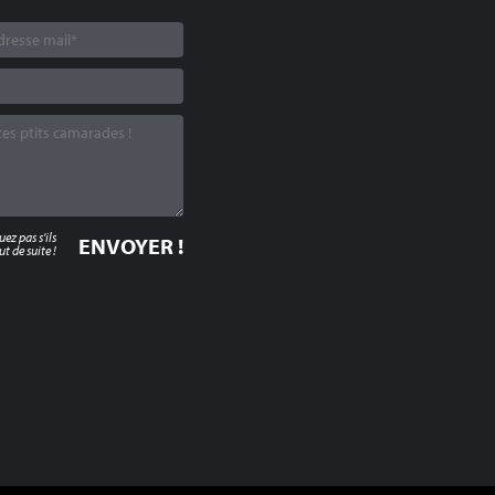
z pas s'ils
t de suite !