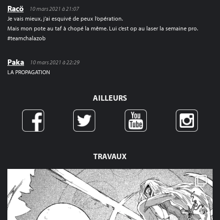
Racö
10 mars 2021 à 21:07
Je vais mieux, j’ai esquivé de peux l’opération.
Mais mon pote au taf à chopé la même. Lui c’est op au laser la semaine pro.
#teamchalazob
Paka
10 mars 2021 à 22:29
LA PROPAGATION
AILLEURS
TRAVAUX