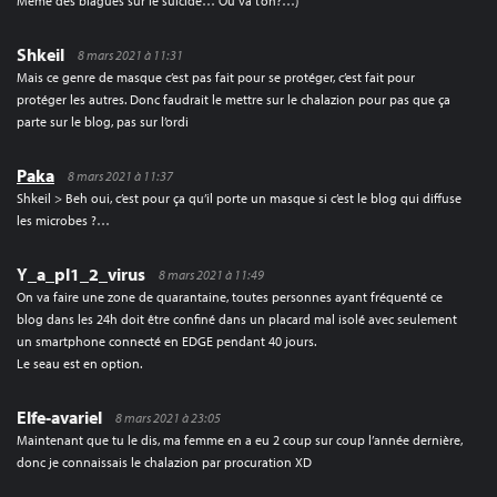
Meme des blagues sur le suicide… Ou va t’on?…)
Shkeil
8 mars 2021 à 11:31
Mais ce genre de masque c’est pas fait pour se protéger, c’est fait pour
protéger les autres. Donc faudrait le mettre sur le chalazion pour pas que ça
parte sur le blog, pas sur l’ordi
Paka
8 mars 2021 à 11:37
Shkeil > Beh oui, c’est pour ça qu’il porte un masque si c’est le blog qui diffuse
les microbes ?…
Y_a_pl1_2_virus
8 mars 2021 à 11:49
On va faire une zone de quarantaine, toutes personnes ayant fréquenté ce
blog dans les 24h doit être confiné dans un placard mal isolé avec seulement
un smartphone connecté en EDGE pendant 40 jours.
Le seau est en option.
Elfe-avariel
8 mars 2021 à 23:05
Maintenant que tu le dis, ma femme en a eu 2 coup sur coup l’année dernière,
donc je connaissais le chalazion par procuration XD