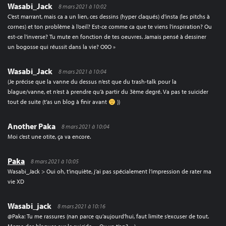
Wasabi_Jack
8 mars 2021 à 10:02
C’est marrant, mais ca a un lien, ces dessins (hyper claqués) d’insta (les pitchs à
cornes) et ton problème à l’oeil? Est-ce comme ca que te viens l’inspiration? Ou
est-ce l’inverse? Tu mute en fonction de tes oeuvres. Jamais pensé à dessiner
un bogosse qui réussit dans la vie? O0O »
Wasabi_Jack
8 mars 2021 à 10:04
(Je précise que la vanne du dessus n’est que du trash-talk pour la
blague/vanne, et n’est à prendre qu’à partir du 3ème degré. Va pas te suicider
tout de suite (t’as un blog à finir avant
))
Another Paka
8 mars 2021 à 10:04
Moi c’est une otite, ça va encore.
Paka
8 mars 2021 à 10:05
Wasabi_Jack > Oui oh, t’inquiète, j’ai pas spécialement l’impression de rater ma
vie XD
Wasabi_jack
8 mars 2021 à 10:16
@Paka: Tu me rassures (nan parce qu’aujourd’hui, faut limite s’excuser de tout.