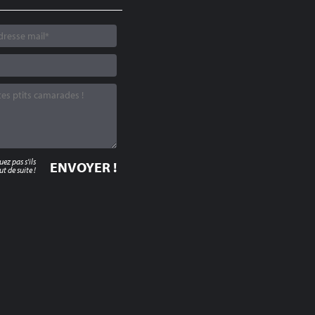
z pas s'ils
t de suite !