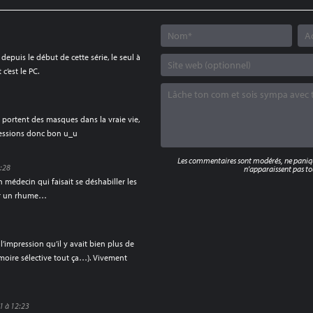
epuis le début de cette série, le seul à
’est le PC.
portent des masques dans la vraie vie,
xpressions donc bon u_u
Les commentaires sont modérés, ne panique
0:28
n'apparaissent pas tou
 médecin qui faisait se déshabiller les
ur un rhume…
 l’impression qu’il y avait bien plus de
moire sélective tout ça…). Vivement
21 à 12:23