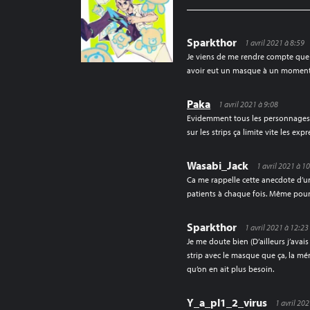
Sparkthor
1 avril 2021 à 8:59
Je viens de me rendre compte que d
avoir eut un masque à un moment c
Paka
1 avril 2021 à 9:08
Evidemment tous les personnages 
sur les strips ça limite vite les e
Wasabi_Jack
1 avril 2021 à 1
Ca me rappelle cette anecdote d’un
patients à chaque fois. Même po
Sparkthor
1 avril 2021 à 12:23
Je me doute bien (D’ailleurs j’avais
strip avec le masque que ça, la mé
qu’on en ait plus besoin.
Y_a_pl1_2_virus
1 avril 20