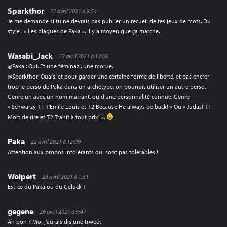
Sparkthor
22 avril 2021 à 9:54
Je me demande si tu ne devrais pas publier un recueil de tes jeux de mots. Du
style : « Les blagues de Paka ». Il y a moyen que ça marche.
Wasabi_Jack
22 avril 2021 à 12:06
@Paka : Oui. Et une féminazi, une morue.
@Sparkthor: Ouais, et pour garder une certaine forme de liberté, et pas encrer
trop le perso de Paka dans un archétype, on pourrait utiliser un autre perso.
Genre un avec un nom marrant, ou d’une personnalité connue. Genre
« Schwarzy T.1 T’Emile Louis et T.2 Because He always be back! » Ou « Judas! T.1
Mort de rire et T.2 Trahit à tout prix! ».
Paka
22 avril 2021 à 12:09
Attention aux propos intolérants qui sont pas tolérables !
Wolpert
23 avril 2021 à 1:31
Est-ce du Paka ou du Geluck ?
gegene
26 avril 2021 à 9:47
Ah bon ? Moi j’aurais dis une trweet