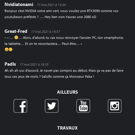
Nvidiatonami
17 mai 2021 à 13:24
Bonjour c’est NVIDIA votre ami vert, vous voulez une RTX3090 comme vos
youtubeurs préférés ? …. Hey ben non t’auras une 2080 xD
Great-Fred
17 mai 2021 à 14:57
– « …
… Alors, d’abord, tu vas nous renvoyer l’ancien PC, ton smartphone,
ta tablette… Et on te recontactera… Peut-être… »
Padls
17 mai 2021 à 18:35
Ah ah ah oui d’accord. Je navet pas compris au début. Mais ça va pas de faire
tous ces jeux de mots ? Salsifis comme ça Monsieur Paka !
AILLEURS
TRAVAUX