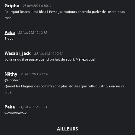
Gripho
23 juin 2021 à 10:11
Pourquoi l’ostéo il est bleu ? Perso j’ai toujours entendu parler de l’ostéo peau
rose
Paka
23 juin 2021 à 10:15
Bravo !
Wasabi_jack
23 juin 2021 à 10:47
voila ce qu’il se passe quand on fait du sport. Méfiez-vous!
Nëthy
23 juin 2021 à 12:43
@Gripho :
Quand les blagues des comm’s sont plus léchées que celle du strip, rien ne va
plus…
Paka
23 juin 2021 à 13:53
wowowowow
AILLEURS