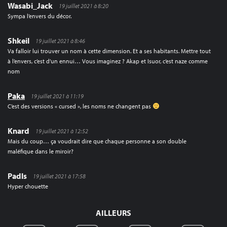
Wasabi_Jack
19 juillet 2021 à 8:20
Sympa l’envers du décor.
Shkeil
19 juillet 2021 à 8:46
Va falloir lui trouver un nom à cette dimension. Et a ses habitants. Mettre tout
à l’envers, c’est d’un ennui… Vous imaginez ? Akap et Isuor, c’est naze comme
nom
Paka
19 juillet 2021 à 11:19
C’est des versions « cursed », les noms ne changent pas
Knard
19 juillet 2021 à 12:52
Mais du coup… ça voudrait dire que chaque personne a son double
maléfique dans le miroir?
Padls
19 juillet 2021 à 17:58
Hyper chouette
AILLEURS