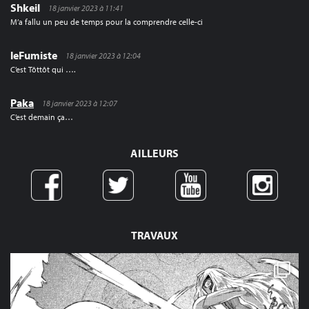
Shkeil
18 janvier 2023 à 11:41
M’a fallu un peu de temps pour la comprendre celle-ci
leFumiste
18 janvier 2023 à 12:04
C’est Tôttôt qui ….
Paka
18 janvier 2023 à 12:07
C’est demain ça…
AILLEURS
TRAVAUX