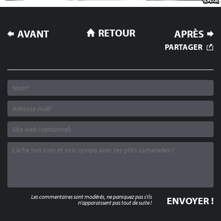
NAVIGATION
RETOUR
AVANT
APRÈS
DE
PARTAGER
L’ARTICLE
Les commentaires sont modérés, ne paniquez pas s'ils
n'apparaissent pas tout de suite !