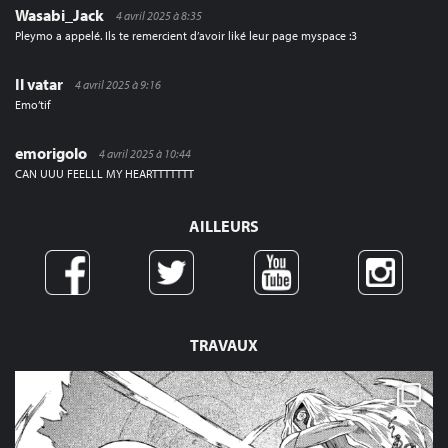
Wasabi_Jack
4 avril 2025 à 8:35
Pleymo a appelé. Ils te remercient d’avoir liké leur page myspace :3
Il vatar
4 avril 2025 à 9:16
Emo’tif
emorigolo
4 avril 2025 à 10:44
CAN UUU FEELLL MY HEARTTTTTTT
AILLEURS
TRAVAUX