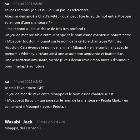
sa
11 avril 2025 à 8:40
J’ai pas compris, je suis nul (ou j’ai pas les références)
Alors j’ai demandé à ChatJ’aiPété : « quel peut être le jeu de mot entre Mbappé
et le nom d’une chanteuse ? »
Il me répond quelque chose de très très profond :
Un jeu de mot possible entre Mbappé et le nom d’une chanteuse pourrait être
« Mbappé Houston, » jouant sur le nom de la célèbre chanteuse Whitney
Houston. Cela évoque le nom de famille « Mbappé » en le combinant avec le
prénom « Whitney, » créant ainsi une association amusante et inattendue.
Une association amusante, merde je vais devoir revoir mon niveau d’humour
pour m’adapté au future.
sa
11 avril 2025 à 8:42
Je crois l’avoir merci GPT :
Le jeu de mot de Paka entre Mbappé et le nom d’une chanteuse est
« Mbappétit Biscuit, » qui joue sur le nom de la chanteuse « Petula Clark, » en
combinant « Mbappé » avec « Petula. »
Wasabi_Jack
11 avril 2025 à 9:26
Mbappé, des Hanson ?