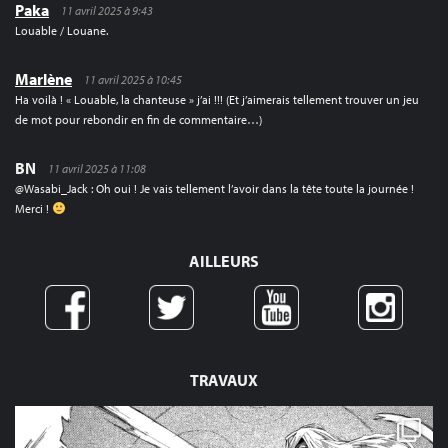
Paka
11 avril 2025 à 9:43
Louable / Louane.
Marlène
11 avril 2025 à 10:45
Ha voilà ! « Louable, la chanteuse » j’ai !!! (Et j’aimerais tellement trouver un jeu
de mot pour rebondir en fin de commentaire…)
BN
11 avril 2025 à 11:08
@Wasabi_Jack : Oh oui ! Je vais tellement l’avoir dans la tête toute la journée !
Merci !
AILLEURS
TRAVAUX