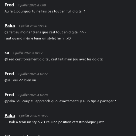
Fred
1 juillet 2026 à 9:08
Au fait, pourquoi tu ne fais pas tout en full digital ?
Paka
1 juillet 2026 à 9:14
Ça fait au moins 10 ans que c’est tout en digital ^^ »
Faut quand même tenir un stylet hein ! xD
sa
1 juillet 2026 à 10:17
@Fred c’est forcement digital, c’est fait main (ou avec les doigts)
Fred
1 juillet 2026 à 10:27
@sa : oui ^^ bien vu
Fred
1 juillet 2026 à 10:28
@paka : du coup tu apprends quoi exactement? y a un tips à partager ?
Paka
1 juillet 2026 à 10:29
… Bah à tenir un stylo xD J’ai une position catastrophique juste