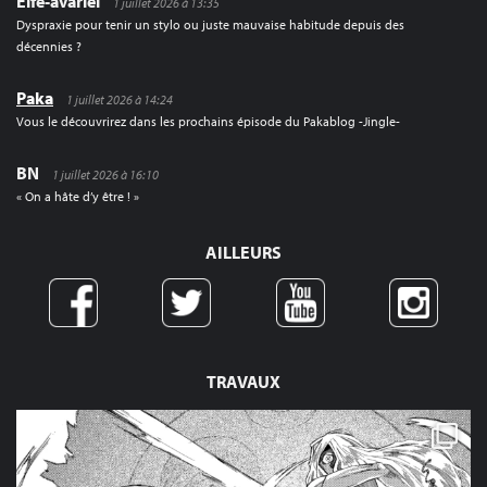
Elfe-avariel
1 juillet 2026 à 13:35
Dyspraxie pour tenir un stylo ou juste mauvaise habitude depuis des
décennies ?
Paka
1 juillet 2026 à 14:24
Vous le découvrirez dans les prochains épisode du Pakablog -Jingle-
BN
1 juillet 2026 à 16:10
« On a hâte d’y être ! »
AILLEURS
TRAVAUX