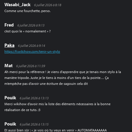
Wasabi_Jack
6 juillet 2026 à 8:18
Comme une fourchette, perso.
Fred
6 juillet 2026 à 9:13
c’est quoi le « normalement » ?
Paka
6 juillet 2026 à 9:14
https://fr.wikihow.com/tenir-un-stylo
Mat
6 juillet 2026 à 11:39
Ah merci pour la référence ! Je viens d’apprendre que je tenais mon stylo à la
manière tripode. Juste je le tiens à moins d’un tiers de la pointe… Ça
m’empêche pas d’avoir une écriture de sagouin cela dit
Pouik
6 juillet 2026 à 13:13
Merci wikihow d’avoir mis la liste des éléments nécessaires à la bonne
réalisation de ce tuto. :3
Pouik
6 juillet 2026 à 13:15
Et aussi bien sûr : « je vois où tu veux en venir » AUTOMATAAAAAAA