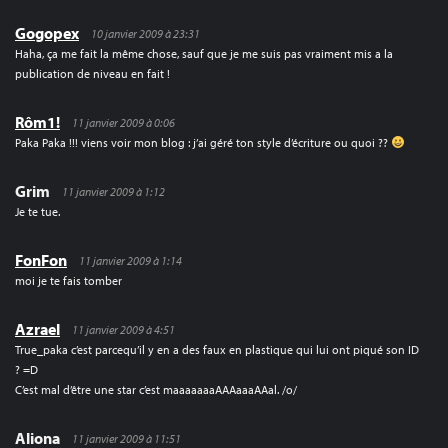
Gogopex
10 janvier 2009 à 23:31
Haha, ça me fait la même chose, sauf que je me suis pas vraiment mis a la
publication de niveau en fait !
Rôm1!
11 janvier 2009 à 0:06
Paka Paka !!! viens voir mon blog : j’ai géré ton style d’écriture ou quoi ??
Grim
11 janvier 2009 à 1:12
Je te tue.
FonFon
11 janvier 2009 à 1:14
moi je te fais tomber
Azrael
11 janvier 2009 à 4:51
True_paka c’est parcequ’il y en a des faux en plastique qui lui ont piqué son ID
? =D
C’est mal d’être une star c’est maaaaaaaAAAaaaAAal. /o/
Aliona
11 janvier 2009 à 11:51