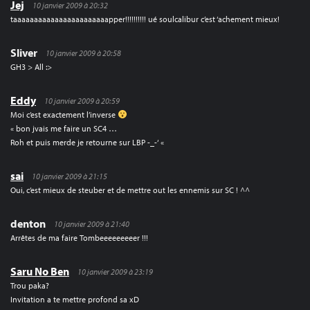
Jej
10 janvier 2009 à 20:32
taaaaaaaaaaaaaaaaaaaaaaapper!!!!!!!!!! ué soulcalibur c’est ‘achement mieux!
Sliver
10 janvier 2009 à 20:58
GH3 > All :>
Eddy
10 janvier 2009 à 20:59
Moi c’est exactement l’inverse
« bon jvais me faire un SC4 …
Roh et puis merde je retourne sur LBP -_-‘ «
sai
10 janvier 2009 à 21:15
Oui, c’est mieux de steuber et de mettre out les ennemis sur SC ! ^^
denton
10 janvier 2009 à 21:40
Arrêtes de ma faire Tombeeeeeeeeer !!!
Saru No Ben
10 janvier 2009 à 23:19
Trou paka?
Invitation a te mettre profond sa xD