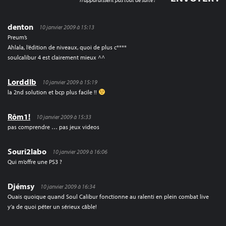
denton
10 janvier 2009 à 15:13
Preum’s
Ahlala, l’édition de niveaux, quoi de plus c****
soulcalibur 4 est clairement mieux ^^
Lorddlb
10 janvier 2009 à 15:19
la 2nd solution et bcp plus facile !!
Rôm1!
10 janvier 2009 à 15:33
pas comprendre … pas jeux videos
Souri2labo
10 janvier 2009 à 16:06
Qui m’offre une PS3 ?
Djémsy
10 janvier 2009 à 16:34
Ouais quoique quand Soul Calibur fonctionne au ralenti en plein combat live
y’a de quoi péter un sérieux câble!