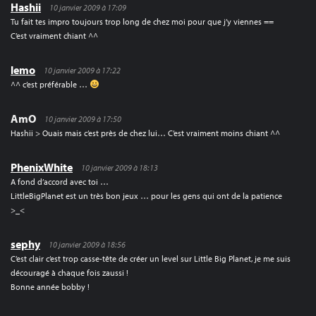
Hashii
10 janvier 2009 à 17:09
Tu fait tes impro toujours trop long de chez moi pour que j’y viennes ==
C’est vraiment chiant ^^
lemo
10 janvier 2009 à 17:22
^^ c’est préférable …
AmO
10 janvier 2009 à 17:50
Hashii > Ouais mais c’est près de chez lui… C’est vraiment moins chiant ^^
PhenixWhite
10 janvier 2009 à 18:13
A fond d’accord avec toi …
LittleBigPlanet est un très bon jeux … pour les gens qui ont de la patience
>_<
sephy
10 janvier 2009 à 18:56
C’est clair c’est trop casse-tête de créer un level sur Little Big Planet, je me suis
découragé à chaque fois zaussi !
Bonne année bobby !