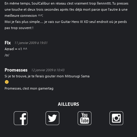
En même temps, SoulCalibur en réseau c’est vraiment trop llennnttt. Tu presses
une touche et deux trois secondes après t’es déjà mort parce que l’autre à une
meilleure connexion ^^’.
Moi je fais plus simple… je vais sur Guitar Hero III XD seul endroit où je perds
pas trop souvent !
Flx
11 janvier 2009 à 19:01
Azrael = +1 ^^
/o/
Promesses
12 janvier 2009 à 10:43
Si je te trouve, je te ferais gouter mon Mitsurugi Sama
Promesses, c’est mon gamertag
AILLEURS