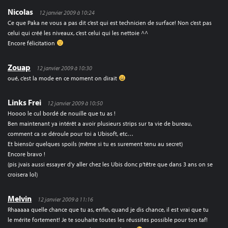
Nicolas
12 janvier 2009 à 10:24
Ce que Paka ne vous a pas dit c’est qui est technicien de surface! Non c’est pas
celui qui créé les niveaux, c’est celui qui les nettoie ^^
Encore félicitation
Zouap
12 janvier 2009 à 10:30
oué, c’est la mode en ce moment on dirait
Links Frei
12 janvier 2009 à 10:50
Hoooo le cul bordé de nouille que tu as !
Ben maintenant ya intérêt a avoir plusieurs strips sur ta vie de bureau,
comment ca se déroule pour toi a Ubisoft, etc…
Et biensûr quelques spoils (même si tu es surement tenu au secret)
Encore bravo !
(pis jvais aussi essayer d’y aller chez les Ubis donc p’têtre que dans 3 ans on se
croisera lol)
Melvin
12 janvier 2009 à 11:16
Rhaaaaa quelle chance que tu as, enfin, quand je dis chance, il est vrai que tu
le mérite fortement! Je te souhaite toutes les réussites possible pour ton taf!