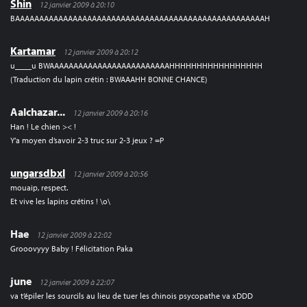
Shin
12 janvier 2009 à 20:10
BAAAAAAAAAAAAAAAAAAAAAAAAAAAAAAAAAAAAAAAAAAAAAAAAAAAAH
Kartamar
12 janvier 2009 à 20:12
u____u BWAAAAAAAAAAAAAAAAAAAAAAAAAHHHHHHHHHHHHHHHHH
(Traduction du lapin crétin : BWAAAHH BONNE CHANCE)
Aalchazar...
12 janvier 2009 à 20:16
Han ! Le chien >< !
Y’a moyen d’savoir 2-3 truc sur 2-3 jeux ? =P
ungarsdbxl
12 janvier 2009 à 20:56
mouaip, respect.
Et vive les lapins crétins ! \o\
Hae
12 janvier 2009 à 22:02
Grooovyyy Baby ! Félicitation Paka
june
12 janvier 2009 à 22:07
va t’épiler les sourcils au lieu de tuer les chinois psycopathe va xDDD