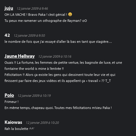
juju
12 janvier 2009 à 9:46
OH LA VACHE ! Bravo Paka ! c’est génial !
Tu peux me ramener un othographe de Rayman? oO
42
12 janvier 2009 à 9:50
le nombre de fois que j’ai essayé d’aller là bas en tant que stagière…
Jaune Hellway
12 janvier 2009 à 10:16
Ouais !! La fortune, les femmes de petite vertue, les bagnole de luxe, et une
fontaine the world is mine à l’entrée !!
Félicitation !! Alors ça existe les gens qui dessinent toute leur vie et qui
finissent par faire des jeux vidéos et ils appellent ça « travail » ?? T_T
Polo
12 janvier 2009 à 10:19
Frimeur !
En même temps, chapeau quoi. Toutes mes félicitations m’sieu Paka !
Kaiowas
12 janvier 2009 à 10:20
Rah la boulette ^^’