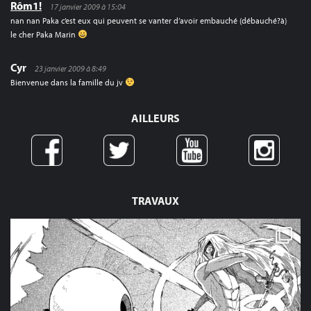
Rôm1!
17 janvier 2009 à 15:04
nan nan Paka c’est eux qui peuvent se vanter d’avoir embauché (débauché?à)
le cher Paka Marin
Cyr
23 janvier 2009 à 8:49
Bienvenue dans la famille du jv
AILLEURS
TRAVAUX