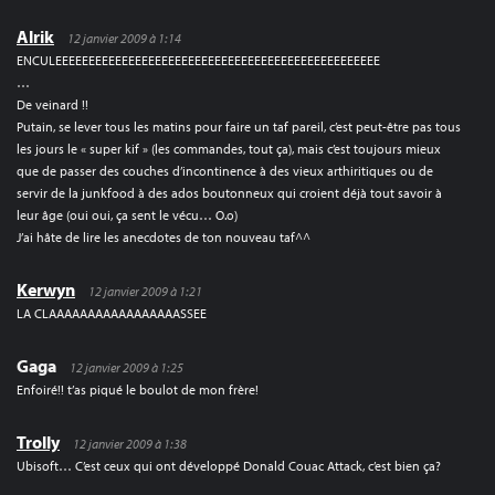
Alrik
12 janvier 2009 à 1:14
ENCULEEEEEEEEEEEEEEEEEEEEEEEEEEEEEEEEEEEEEEEEEEEEEEEEE
…
De veinard !!
Putain, se lever tous les matins pour faire un taf pareil, c’est peut-être pas tous
les jours le « super kif » (les commandes, tout ça), mais c’est toujours mieux
que de passer des couches d’incontinence à des vieux arthiritiques ou de
servir de la junkfood à des ados boutonneux qui croient déjà tout savoir à
leur âge (oui oui, ça sent le vécu… O.o)
J’ai hâte de lire les anecdotes de ton nouveau taf^^
Kerwyn
12 janvier 2009 à 1:21
LA CLAAAAAAAAAAAAAAAAASSEE
Gaga
12 janvier 2009 à 1:25
Enfoiré!! t’as piqué le boulot de mon frère!
Trolly
12 janvier 2009 à 1:38
Ubisoft… C’est ceux qui ont développé Donald Couac Attack, c’est bien ça?