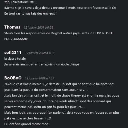
Yep, Félicitations !!!!!!!
(Même si je le savais déja depuis presque 1 mois, source professoressalle :D)
En tout cas tu vas fais des envieux !!
Thomas
12 janvier 2009 à 0:58
Steub tous les responsables de Dogz et autres joyeusetés PUIS PRENDS LE
POUVOUAAAAR!
sofi2311
12 janvier 2009 à 1:13
la classe totale
j’essaierais aussi d’y rentrer après mon école d’ingé
BoOBoO
12 janvier 2009 à 1:13
J’avoue c’est classe meme si je deteste ubisoft qui ne font que balancer des
jeux dans la gueule du consommateur sans aucun sav….
Jsuis fan de splinter cell , et le multi de chaos theory est énorme mais les bugs
server empeche d’y jouer , tout ca paskeuh ubisoft sont des connard qui
peuvent meme pas sortir un ptit fix pour les joueurs….
Mais bon jvois pas pourquoi j’en parle ici , déja vous vous en foutez et en plus
paka est passé chez l’ennemi xD
Félicitafion quand meme mec !