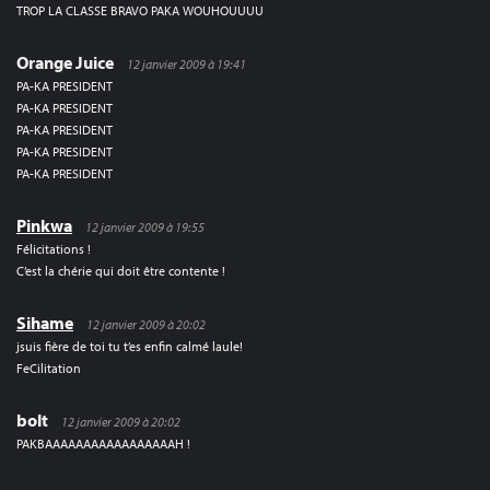
TROP LA CLASSE BRAVO PAKA WOUHOUUUU
Orange Juice
12 janvier 2009 à 19:41
PA-KA PRESIDENT
PA-KA PRESIDENT
PA-KA PRESIDENT
PA-KA PRESIDENT
PA-KA PRESIDENT
Pinkwa
12 janvier 2009 à 19:55
Félicitations !
C’est la chérie qui doit être contente !
Sihame
12 janvier 2009 à 20:02
jsuis fière de toi tu t’es enfin calmé laule!
FeCilitation
bolt
12 janvier 2009 à 20:02
PAKBAAAAAAAAAAAAAAAAAH !