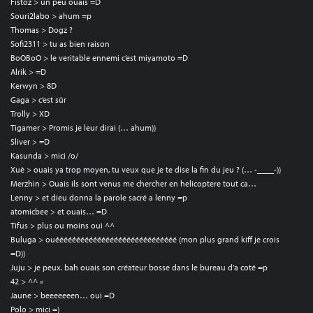
Fistoz > un peu ouais =D
Souri2labo > ahum =p
Thomas > Dogz ?
Sofi2311 > tu as bien raison
BoOBoO > le veritable ennemi c’est miyamoto =D
Alrik > =D
Kerwyn > 8D
Gaga > c’est sûr
Trolly > XD
Tigamer > Promis je leur dirai (… ahum))
Sliver > =D
Kasunda > mici /o/
Xuè > ouais ya trop moyen, tu veux que je te dise la fin du jeu ? (… -____-))
Merzhin > Ouais ils sont venus me chercher en helicoptere tout ca…
Lenny > et dieu donna la parole sacré a lenny =p
atomicbee > et ouais… =D
Tifus > plus ou moins oui ^^
Buluga > ouééééééééééééééééééééééééééééé (mon plus grand kiff je crois
=D))
Juju > je peux. bah ouais son créateur bosse dans le bureau d’a coté =p
42 > ^^ »
Jaune > beeeeeeen… oui =D
Polo > mici =)