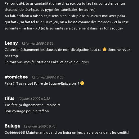
Par curiosité, tu as candaditationné chez eux ou tu t’es fais contacter par un
chasseur de tête?(pas les pygmées cannibales, les autres)
Au fait, Eridann a raison et je sens bien le strip d’ici plusieurs moi avec paka
qui fait « j’ai fait tel truc sur ce jeu, on a bossé comme des malades » et la case
suivante « j’ai fini » XD (et la suivante serait surement dans les tons rouge)
Lenny
12 janvier 2009 à 8:56
Ca sent méchamment les clauses de non-divulgation tout ca
donc ne revez
pas trop
En tout vas, mes felicitations Paka, ca envoie du gros
atomicbee
12 janvier 2009 à 9:05
Paka ?! T’as refusé l’offre de Square-Enix alors ?
tifus
12 janvier 2009 à 9:32
T’as fêté ça dignement au moins ?!
Bon courage pour le taff ^^
Buluga
12 janvier 2009 à 9:43
Ouéééééééé! Maintenant, quand on finira un jeu, y aura paka dans les credits!