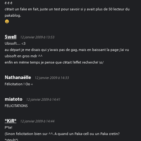
é é é
c’était un fake en fait, juste un test pour savoir si y avait plus de 50 lecteur du
pakablog.
Swell
12 janvier 2009 à 13:53
Ubisoft… <3
au départ je me disais qui y’avais pas de gag, mais en baissant la page j’ai vu
ubisoft en gros mdr ^^
enfin en même temps je pense que c’était l’effet recherché \o/
Nathanaëlle
12 janvier 2009 à 14:33
Félicitation ! Oo «
miatoto
12 janvier 2009 à 14:41
FELICITATIONS
*KiR*
12 janvier 2009 à 14:44
P*te!
(Sinon felicitation bien sur ^^. A quand un Paka-cell ou un Paka cretin?
*steub*)