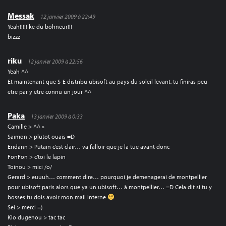
Messak
12 janvier 2009 à 22:49
Yeah!!!!! ke du bohneur!!!
bizzz
riku
12 janvier 2009 à 22:56
Yeah ^^
Et maintenant que S-E distribu ubisoft au pays du soleil levant, tu finiras peu
etre par y etre connu un jour ^^
Paka
13 janvier 2009 à 0:33
Camille > ^^ »
Saïmon > plutot ouais =D
Eridann > Putain c’est clair… va falloir que je la tue avant donc
FonFon > c’toi le lapin
Toinou > mici /o/
Gerard > euuuh… comment dire… pourquoi je demenagerai de montpellier
pour ubisoft paris alors que ya un ubisoft… à montpellier… =D Cela dit si tu y
bosses tu dois avoir mon mail interne
Sei > merci =)
Klo dugenou > tac tac