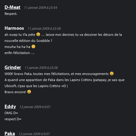
D-Meat
11 janvier 2009 à 23:54
Respect.
Harmoos
11 janvier 2009 à 23:58
ah ouep tu t’la péte
… laisse moi deviner, tu va dessiner les décors de la
nouvelle édition du Scrabble ?
mouha ha ha ha
enfin félicitation …
Grinder
11 janvier 2009 à 23:58
W00t! bravo Paka, toutes mes félicitations, et mes encouragements
A quand une apparition de Paka dans les Lapins Crétins (patapay, je sais que
Ubisoft, c’pas que les Lapins Crétins =D )
Bravo encore!
Eddy
12 janvier 2009 à 0:01
OMG D=
respect D=
Paka
12 janvier 2009 à 0:07