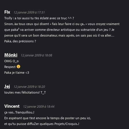
Flx
12 janvier 2009 à 17:31
Trolly : a toi aussi tu t’es éclaté avec ce truc ^^ ?
Sinon, àa tous ceux qui disent « fais leur faire ci ou ça.. » vous croyez vraiment
que paka² va arriver comme directeur artistique ou scénariste d’un jeu ? Je
pense qu’il sera un bon dessinateur, mais après, on sais pas où il va aller…
Paka, des précisions ?
Mönki
12 janvier 2009 à 18:08
OMG O_o
Respect
Paka je t’aime <3
Jej
12 janvier 2009 à 18:20
toutes mes félicitations! T_T
Vincent
12 janvier 2009 à 18:44
ça vas.. Tranquillou..!
En espérant que t’est encore le temps de poster un peu ici,
et qu’tu puisse diffuZer quelques Projets/Croquis..!