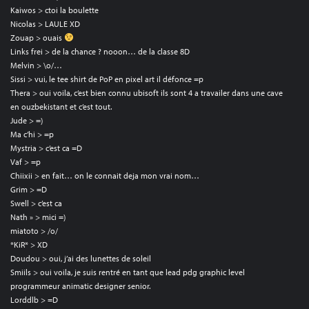
Kaiwos > ctoi la boulette
Nicolas > LAULE XD
Zouap > ouais
Links frei > de la chance ? nooon… de la classe 8D
Melvin > \o/…
Sissi > vui, le tee shirt de PoP en pixel art il défonce =p
Thera > oui voila, c’est bien connu ubisoft ils sont 4 a travailer dans une cave
en ouzbekistant et c’est tout.
Jude > =)
Ma c’hi > =p
Mystria > c’est ca =D
Vaf > =p
Chiixii > en fait… on le connait deja mon vrai nom…
Grim > =D
Swell > c’est ca
Nath » > mici =)
miatoto > /o/
*KiR* > XD
Doudou > oui, j’ai des lunettes de soleil
Smiils > oui voila, je suis rentré en tant que lead pdg graphic level
programmeur animatic designer senior.
Lorddlb > =D