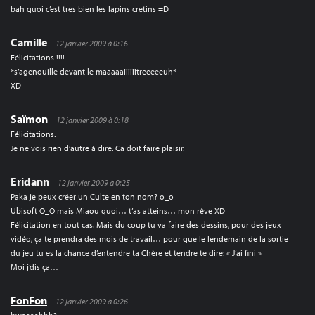
bah quoi c’est tres bien les lapins cretins =D
Camille
12 janvier 2009 à 0:16
Félicitations !!!!
*s’agenouille devant le maaaaaîîîîîîtreeeeeuh*
XD
Saïmon
12 janvier 2009 à 0:18
Félicitations.
Je ne vois rien d’autre à dire. Ca doit faire plaisir.
Eridann
12 janvier 2009 à 0:25
Paka je peux créer un Culte en ton nom? o_o
Ubisoft O_O mais Miaou quoi… t’as atteins… mon rêve XD
Félicitation en tout cas. Mais du coup tu va faire des dessins, pour des jeux
vidéo, ça te prendra des mois de travail… pour que le lendemain de la sortie
du jeu tu es la chance d’entendre ta Chère et tendre te dire: « J’ai fini »
Moi j’dis ça…
FonFon
12 janvier 2009 à 0:26