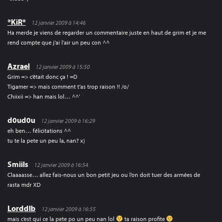
*KiR*
12 janvier 2009 à 14:46
Ha merde je viens de regarder un commentaire juste en haut de grim et je me
rend compte que j’ai l’air un peu con ^^
Azrael
12 janvier 2009 à 15:50
Grim => c’était donc ça ! =D
Tigamer => mais comment t’as trop raison !! /o/
Chiixii => han mais lol… ^^’
d0ud0u
12 janvier 2009 à 16:29
eh ben… félicitations ^^
tu te la pete un peu la, nan? x)
Smiils
12 janvier 2009 à 16:54
Claaaasse… allez fais-nous un bon petit jeu ou l’on doit tuer des armées de
rasta mdr XD
Lorddlb
12 janvier 2009 à 16:55
mais c’est qui ce la pete po un peu nan lol
ta raison profite