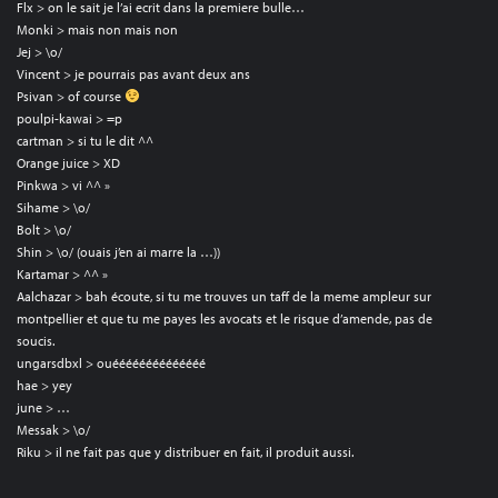
Flx > on le sait je l’ai ecrit dans la premiere bulle…
Monki > mais non mais non
Jej > \o/
Vincent > je pourrais pas avant deux ans
Psivan > of course
poulpi-kawai > =p
cartman > si tu le dit ^^
Orange juice > XD
Pinkwa > vi ^^ »
Sihame > \o/
Bolt > \o/
Shin > \o/ (ouais j’en ai marre la …))
Kartamar > ^^ »
Aalchazar > bah écoute, si tu me trouves un taff de la meme ampleur sur
montpellier et que tu me payes les avocats et le risque d’amende, pas de
soucis.
ungarsdbxl > ouéééééééééééééé
hae > yey
june > …
Messak > \o/
Riku > il ne fait pas que y distribuer en fait, il produit aussi.