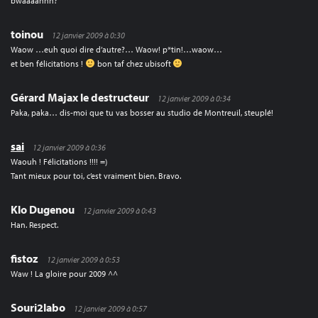
bwaaaahhh?
toinou
12 janvier 2009 à 0:30
Waow …euh quoi dire d’autre?… Waow! p*tin!…waow…
et ben félicitations !
bon taf chez ubisoft
Gérard Majax le destructeur
12 janvier 2009 à 0:34
Paka, paka… dis-moi que tu vas bosser au studio de Montreuil, steuplé!
sai
12 janvier 2009 à 0:36
Waouh ! Félicitations !!!! =)
Tant mieux pour toi, c’est vraiment bien. Bravo.
Klo Dugenou
12 janvier 2009 à 0:43
Han. Respect.
fistoz
12 janvier 2009 à 0:53
Waw ! La gloire pour 2009 ^^
Souri2labo
12 janvier 2009 à 0:57