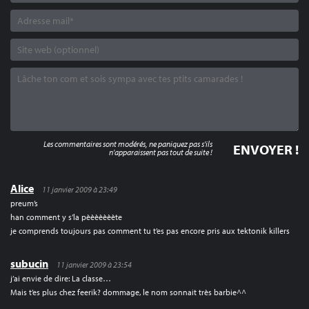
Les commentaires sont modérés, ne paniquez pas s'ils
n'apparaissent pas tout de suite !
Alice
11 janvier 2009 à 23:49
preum’s
han comment y s’la pèèèèèèète
je comprends toujours pas comment tu t’es pas encore pris aux tektonik killers
subucin
11 janvier 2009 à 23:54
j’ai envie de dire: La classe…
Mais t’es plus chez feerik? dommage, le nom sonnait très barbie^^