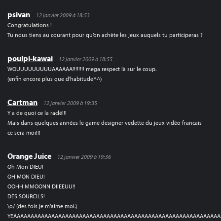
psivan
12 janvier 2009 à 18:53
Congratulations !
Tu nous tiens au courant pour qu’on achète les jeux auquels tu participeras ?
poulpi-kawai
12 janvier 2009 à 18:55
WOUUUUUUUUUAAAAAA!!!!!!!! mega respect là sur le coup.
(enfin encore plus que d’habitude^^)
Cartman
12 janvier 2009 à 19:35
Y a de quoi ce la raclé!!!
Mais dans quelques années le game designer vedette du jeux vidéo francais
ce sera moi!!!
Orange Juice
12 janvier 2009 à 19:36
Oh Mon DIEU!
OH MON DIEU!
OOHH MMOONN DIIEEUU!!
DES SOURCILS!
\o/ (des fois je m’aime moi.)
YEAAAAAAAAAAAAAAAAAAAAAAAAAAAAAAAAAAAAAAAAAAAAAAAAAAAAAAAAAAA