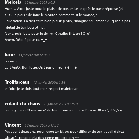
Melosis
13 janvier 2009 à 0:51
Hum… Alors juste pour le plaisir de poster juste après le pavé-réponse (et
aussi le plaisir de faire le mouton comme tout le monde) :
Félicitation. Ça doit faire bien plaisir (enfin, j’imagine seulement vu qu’on a pas
l’détail de ton boulot =p).
(tiens, puis juste pour le délire : Cthulhu fhtagn ! Ô_o)
Ahem. Désolé pour ça. =_=
lucie
13 janvier 2009 à 0:53
preums
Edit AmO : Bon lucie, c’est pas un jeu là è___é
Trollfarceur
13 janvier 2009 à 1:36
enfoire je te dois tout mon respect maintenant
enfant-du-chaos
13 janvier 2009 à 17:10
courage paka !!! une amré de fan te soutient dans l’ombre !!! \o/ \o/ \o/\o/
Vincent
13 janvier 2009 à 17:53
Pas avant deux ans, pour reposter ici, ou pour diffuser de ton travail d’chez
UbiSoft (j’imagine la deuxième proposition ^^