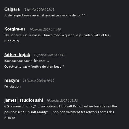
Calgara
13 janvier 2009 à 23:23
Juste respect mais on en attendait pas moins de toi ^^
Kotgira-01
14 janvier 2009 à 14:40
T’es sérieux? Oo la classe…bravo mec ( à quand le jeu video Paka et les
Hippies ?)
father_kojak
15 janvier 2009 à 13:42
Baaaaaaaaaaaaaah, l’chance…
Qu’est-ce tu vas y fouttre de bien beau ?
maxym
16 janvier 2009 à 19:10
Félicitation
james | studiosushi
16 janvier 2009 à 23:52
GG comme on dit o// … un pote est à Ubisoft Paris, il est en train de se tâter
pour passer à Ubisoft Montp’ … bon ben vivement tes artworks sortis des
NDA’ o/