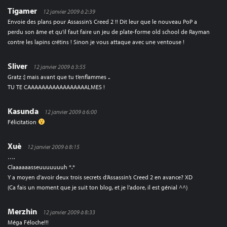
Tigamer
12 janvier 2009 à 2:39
Envoie des plans pour Assassin’s Creed 2 !! Dit leur que le nouveau PoP a
perdu son âme et qu’il faut faire un jeu de plate-forme old school de Rayman
contre les lapins crétins ! Sinon je vous attaque avec une ventouse !
Sliver
12 janvier 2009 à 3:55
Gratz :] mais avant que tu t’enflammes ..
TU TE CAAAAAAAAAAAAAAAAALMES !
Kasunda
12 janvier 2009 à 6:00
Félicitation
Xuè
12 janvier 2009 à 8:15
….
Claaaaaasseuuuuuuuh *.*
Y a moyen d’avoir deux trois secrets d’Assassin’s Creed 2 en avance? XD
(Ca fais un moment que je suit ton blog, et je l’adore, il est génial ^^)
Merzhin
12 janvier 2009 à 8:33
Méga Féloche!!!