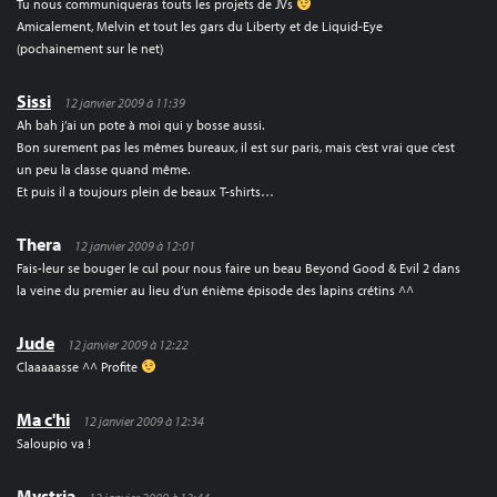
Tu nous communiqueras touts les projets de JVs
Amicalement, Melvin et tout les gars du Liberty et de Liquid-Eye
(pochainement sur le net)
Sissi
12 janvier 2009 à 11:39
Ah bah j’ai un pote à moi qui y bosse aussi.
Bon surement pas les mêmes bureaux, il est sur paris, mais c’est vrai que c’est
un peu la classe quand même.
Et puis il a toujours plein de beaux T-shirts…
Thera
12 janvier 2009 à 12:01
Fais-leur se bouger le cul pour nous faire un beau Beyond Good & Evil 2 dans
la veine du premier au lieu d’un énième épisode des lapins crétins ^^
Jude
12 janvier 2009 à 12:22
Claaaaasse ^^ Profite
Ma c'hi
12 janvier 2009 à 12:34
Saloupio va !
Mystria