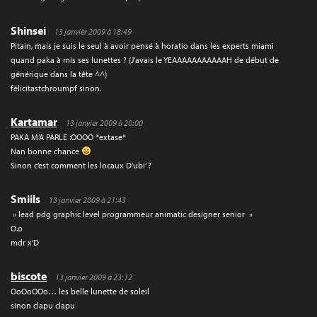
Shinsei
13 janvier 2009 à 18:49
Pitain, mais je suis le seul à avoir pensé à horatio dans les experts miami
quand paka à mis ses lunettes ? (J’avais le YEAAAAAAAAAAAH de début de
générique dans la tête ^^)
félicitastchroumpf sinon.
Kartamar
13 janvier 2009 à 20:00
PAKA M’A PARLE :OOOO *extase*
Nan bonne chance
Sinon c’est comment les locaux D’ubi’ ?
Smiils
13 janvier 2009 à 21:43
» lead pdg graphic level programmeur animatic designer senior »
O.o
mdr x’D
biscote
13 janvier 2009 à 23:12
OoOoOOo… les belle lunette de soleil
sinon clapu clapu