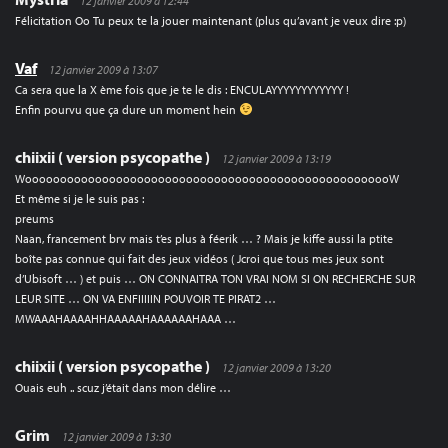
12 janvier 2009 à 12:44
Félicitation Oo Tu peux te la jouer maintenant (plus qu’avant je veux dire :p)
Vaf
12 janvier 2009 à 13:07
Ca sera que la X ème fois que je te le dis : ENCULAYYYYYYYYYYYY !
Enfin pourvu que ça dure un moment hein
chiixii ( version psycopathe )
12 janvier 2009 à 13:19
WooooooooooooooooooooooooooooooooooooooooooooooooooooW
Et même si je le suis pas :
preums
Naan, francement brv mais t’es plus à féerik … ? Mais je kiffe aussi la ptite
boîte pas connue qui fait des jeux vidéos ( Jcroi que tous mes jeux sont
d’Ubisoft … ) et puis … ON CONNAITRA TON VRAI NOM SI ON RECHERCHE SUR
LEUR SITE … ON VA ENFIIIIIN POUVOIR TE PIRAT2 …
MWAAAHAAAAHHAAAAAHAAAAAAHAAA …
chiixii ( version psycopathe )
12 janvier 2009 à 13:20
Ouais euh .. scuz j’était dans mon délire …
Grim
12 janvier 2009 à 13:30