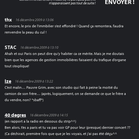
n'apparaissent pas tout de suite !
thx
16 décembre 2009 à 13:06
Et encore, le prix de l’immbilier s’est effondré ! Quand ça remontera, faudra
renvendre la peau du cul !
STAC
16 décembre 2009 à 13:10
Ahah et oui Paris on peut dire qu’y habiter ca ce mérite. Mais je me doutais
bien que les agences de gestion immobilières faisaient du trafique d’organe
tout s’explique!
Ize
16 décembre 2009 à 13:22
C’est malin… Pauvre Grim, avec son studio qui fait à peine la moitié du
camion de son frère… (après, logiquement, on se demande ce que le frère a
du vendre, non? *sbaff*)
40 degres
16 décembre 2009 à 14:15
(en rapport a la radio en dessous du strip^^)
Ben alors, t’es a paris et tu va pas voir GP pour leur (presque) dernier concert ??
(Ca déchirait, première fois que que je les voyais, et j’ai pas été déçu^^