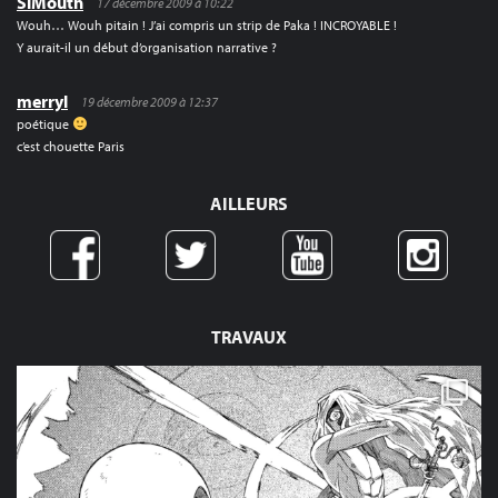
SiMouth
17 décembre 2009 à 10:22
Wouh… Wouh pitain ! J’ai compris un strip de Paka ! INCROYABLE !
Y aurait-il un début d’organisation narrative ?
merryl
19 décembre 2009 à 12:37
poétique
c’est chouette Paris
AILLEURS
TRAVAUX