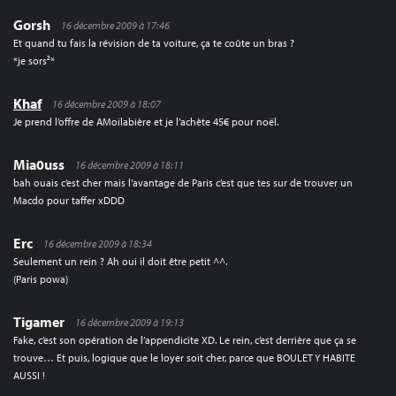
Gorsh
16 décembre 2009 à 17:46
Et quand tu fais la révision de ta voiture, ça te coûte un bras ?
*je sors²*
Khaf
16 décembre 2009 à 18:07
Je prend l’offre de AMoilabière et je l’achète 45€ pour noël.
Mia0uss
16 décembre 2009 à 18:11
bah ouais c’est cher mais l’avantage de Paris c’est que tes sur de trouver un
Macdo pour taffer xDDD
Erc
16 décembre 2009 à 18:34
Seulement un rein ? Ah oui il doit être petit ^^.
(Paris powa)
Tigamer
16 décembre 2009 à 19:13
Fake, c’est son opération de l’appendicite XD. Le rein, c’est derrière que ça se
trouve… Et puis, logique que le loyer soit cher, parce que BOULET Y HABITE
AUSSI !