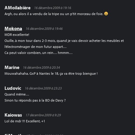
AMoilabière
16 décembre 2009 à 19:16
Argh, ou alors il a vendu de la tripe ou un p’tit morceau de foie.
Mokona
16 décembre 2009 à 19:46
MDR excellente!
Ouille, à mon tour dans 2-3 mois, quand je vais devoir acheter les meubles et
l’électroménager de mon futur appart…
Ca peut valoir combien, un rein… hmmm…
Marine
16 décembre 2009 à 20:34
Mouwahahaha. GxP à Nantes le 18, ça va être trop biengue !
Ludovic
16 décembre 2009 à 23:23
Quand même…
Sinon tu réponds pas à la BD de Davy ?
Kaiowas
17 décembre 2009 à 9:29
Lol de mdr !!! Excellent, +1