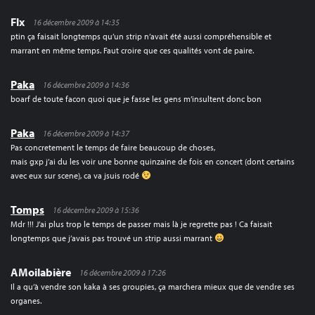
Flx
16 décembre 2009 à 14:35
ptin ça faisait longtemps qu’un strip n’avait été aussi compréhensible et
marrant en même temps. Faut croire que ces qualités vont de paire.
Paka
16 décembre 2009 à 14:36
boarf de toute facon quoi que je fasse les gens m’insultent donc bon
Paka
16 décembre 2009 à 14:37
Pas concretement le temps de faire beaucoup de choses,
mais gxp j’ai du les voir une bonne quinzaine de fois en concert (dont certains
avec eux sur scene), ca va jsuis rodé
Tomps
16 décembre 2009 à 15:36
Mdr !!! J’ai plus trop le temps de passer mais là je regrette pas ! Ca faisait
longtemps que j’avais pas trouvé un strip aussi marrant
AMoilabière
16 décembre 2009 à 17:26
Il a qu’à vendre son kaka à ses groupies, ça marchera mieux que de vendre ses
organes.