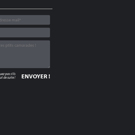
z pas s'ils
t de suite !