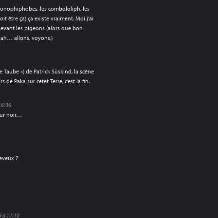
onophiphobes, les combololiph, les
être ça) ça existe vraiment. Moi j’ai
devant les pigeons (alors que bon
 ah… allons, voyons.)
e Taube ») de Patrick Süskind, la scène
s de Paka sur cetet Terre, c’est la fin.
16:36
mur noir…
heveux ?
 à 17:10