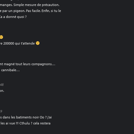
 manges. Simple mesure de précaution.
par un pigeon. Pas facile. Enfin, si tu le
. Ca a donné quoi ?
ore 200000 qui t’attende
s ont magné tout leurs compagnons…
on cannibale…
:48
on.
49
s dans les batiments noir Oo ? j’ai
les ai vue !!! Cthulu ? cela restera