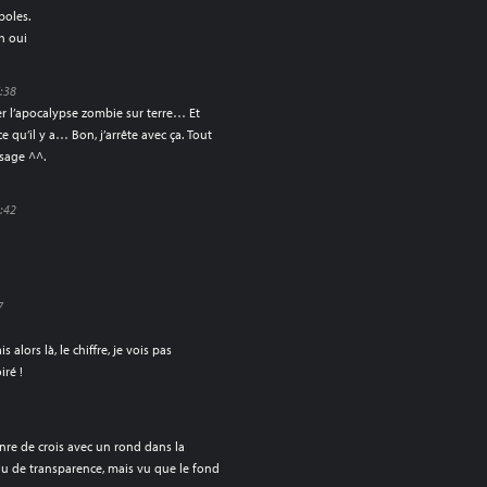
boles.
h oui
:38
r l’apocalypse zombie sur terre… Et
ce qu’il y a… Bon, j’arrête avec ça. Tout
sage ^^.
:42
7
alors là, le chiffre, je vois pas
iré !
nre de crois avec un rond dans la
rou de transparence, mais vu que le fond