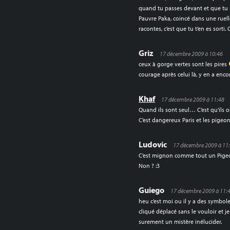
quand tu passes devant et que tu
Pauvre Paka, coincé dans une ruelle 
racontes, c’est que tu t’en es sorti
Griz
17 décembre 2009 à 10:46
ceux à gorge vertes sont les pires
courage après celui là, y en a enc
Khaf
17 décembre 2009 à 11:48
Quand ils sont seul… C’est qu’il
C’est dangereux Paris et les pige
Ludovic
17 décembre 2009 à 11
C’est mignon comme tout un Pige
Non ? :3
Guiego
17 décembre 2009 à 11:
heu c’est moi ou il y a des symbole
cliqué déplacé sans le vouloir et je 
surement un mistère inélucider.