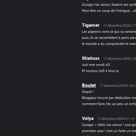
Guiego t’as raison, bizarre ces sym
Peut être un coup de l’intrigue…o
Tigamer
17 décembre 2009 à 17
Les pigeons vont ce qui va ramene
puis, ils se rassemblent à paris par
le monde a du comprendre le mes
Mia0uss
17 décembre 2009 à 18
Just one word: xD
Et noyeux joël a tous :p
Boulet
17 décembre 2009 à 18:5
Ouach !
Bloggeur trouvé par déduction mais 
comment faire, t’es un peu un enfo
Volya
17 décembre 2009 à 21:16
Guiego > OMG t’as raison ! une ge
première case ! c’est un faite un t