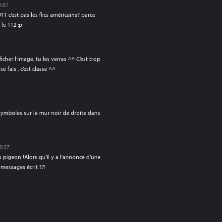
3:01
1 c’est pas les flics américains? parce
 le 112 :p
3
fficher l’image, tu les verras ^^ C’est trop
 fais , c’est classe ^^
 symboles sur le mur noir de droite dans
3:57
pigeon !Alors qu’il y a l’annonce d’une
 messages écrit ??!