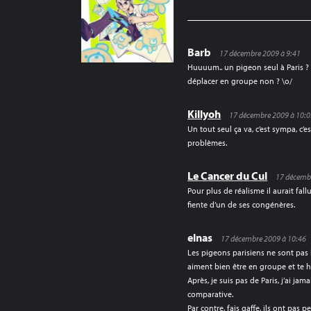
L’ARTICLE
Barb
17 décembre 2009 à 9:41
Huuuum.. un pigeon seul à Paris ?
déplacer en groupe non ? \o/
Killyoh
17 décembre 2009 à 10:
Un tout seul ça va, c’est sympa, c’e
problèmes.
Le Cancer du Cul
17 décemb
Pour plus de réalisme il aurait fal
fiente d’un de ses congénères.
elnas
17 décembre 2009 à 10:46
Les pigeons parisiens ne sont pas l
aiment bien être en groupe et te
Après, je suis pas de Paris, j’ai ja
comparative.
Par contre, fais gaffe, ils ont pas 