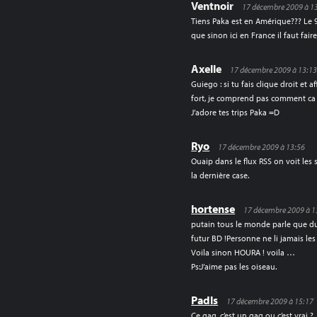
Ventnoir
17 décembre 2009 à 1
Tiens Paka est en Amérique??? Le 91
que sinon ici en France il faut faire
Axelle
17 décembre 2009 à 13:1
Guiego : si tu fais clique droit et a
fort, je comprend pas comment ca se
J’adore tes trips Paka =D
Ryo
17 décembre 2009 à 13:56
Ouaip dans le flux RSS on voit les
la dernière case.
hortense
17 décembre 2009 à 1
putain tous le monde parle que du 
futur BD !Personne ne li jamais les
Voila sinon HOURA ! voila …
Ps:J’aime pas les oiseau.
Padls
17 décembre 2009 à 15:17
Ce gag, c’est un gag ou c’est vrai ?