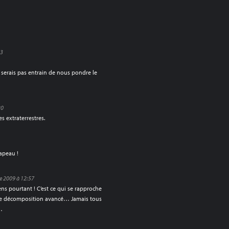
13
tu serais pas entrain de nous pondre le
20
 extraterrestres.
apeau !
e 2009 à 12:57
iens pourtant ! C’est ce qui se rapproche
 de décomposition avancé… Jamais tous
c…