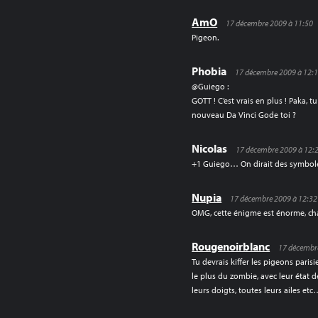
AmO
17 décembre 2009 à 11:50
Pigeon.
Phobia
17 décembre 2009 à 12:
@Guiego :
GOTT ! C’est vrais en plus ! Paka, 
nouveau Da Vinci Gode toi ?
Nicolas
17 décembre 2009 à 12:
+1 Guiego… On dirait des symboles
Nupia
17 décembre 2009 à 12:32
OMG, cette énigme est énorme, ch
Rougenoirblanc
17 décembr
Tu devrais kiffer les pigeons paris
le plus du zombie, avec leur état
leurs doigts, toutes leurs ailes et