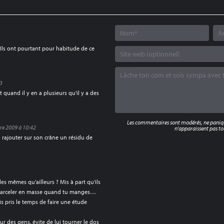
 Ils ont pourtant pour habitude de ce
03
st quand il y en a plusieurs qu’il y a des
Les commentaires sont modérés, ne panique
re 2009 à 10:42
n'apparaissent pas tou
lu rajouter sur son crâne un résidu de
es mêmes qu’ailleurs ? Mis à part qu’ils
 harceler en masse quand tu manges…
mais pris le temps de faire une étude
peur des gens, évite de lui tourner le dos