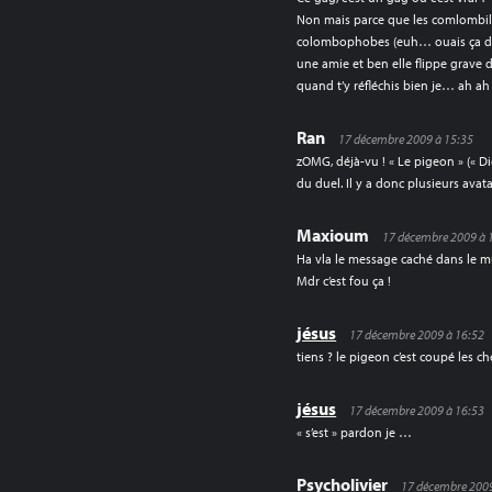
Non mais parce que les comlombil
colombophobes (euh… ouais ça doit 
une amie et ben elle flippe grave 
quand t’y réfléchis bien je… ah ah
Ran
17 décembre 2009 à 15:35
zOMG, déjà-vu ! « Le pigeon » (« Di
du duel. Il y a donc plusieurs avatar
Maxioum
17 décembre 2009 à 
Ha vla le message caché dans le 
Mdr c’est fou ça !
jésus
17 décembre 2009 à 16:52
tiens ? le pigeon c’est coupé les c
jésus
17 décembre 2009 à 16:53
« s’est » pardon je …
Psycholivier
17 décembre 2009