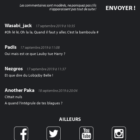
Les commentaires sont modérés, ne paniquez pas s'ils
n'apparaissent pas tout de suite !
Wasabi_jack
17 septembre 2019 à 10:35
#Oh lé lé, Oh la la, Quand il faut y aller, C’est la bamboula #
Padls
17 septembre 2019 à 11:08
Oui mais est ce que Lauby tue Harry ?
Nezgros
17 septembre 2019 à 11:37
Et que dire du Lob(a)by Belle !
Another Paka
18 septembre 2019 à 20:04
C’était nuls
A quand l’intégrule de tes blagues ?
AILLEURS